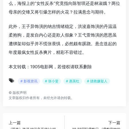
么，海报上的“女性反杀”究竟指向陈智琪还是林淑娥？两位
母亲的交锋又将引爆怎样的火花？拉满悬念与期待。
此外，王子异饰演的纳吉情绪稳定，洪浚嘉饰演的丹温温
柔抱狗，是发自内心还是欺人假象？王弋萱饰演的恩恩虽
遭绑架却似乎并不慌张畏惧，必然颇有蹊跷。悬念迭起的
年度最疯女性反杀爽片，精彩不容错过。
本文转载：1905电影网，若侵权请联系删除
# 影视资讯
# 张小斐
# 惠英红
# 拯救嫌疑人
©
版权声明
文章版权归作者所有，未经允许请勿转载。
上一篇
下一篇