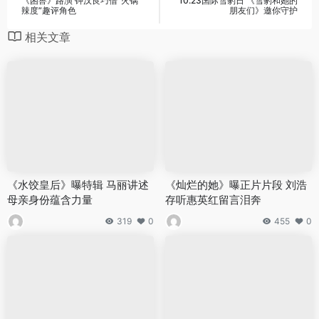
《困兽》路演 钟汉良巧借“火锅
10.23国际雪豹日 《雪豹和她的
辣度”趣评角色
朋友们》邀你守护
相关文章
《水饺皇后》曝特辑 马丽讲述
《灿烂的她》曝正片片段 刘浩
母亲身份蕴含力量
存听惠英红留言泪奔
319
0
455
0