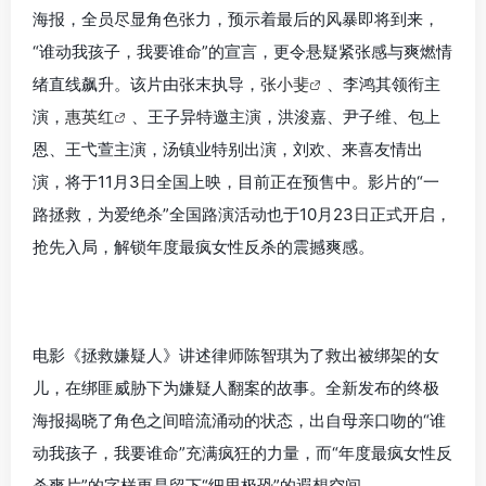
海报，全员尽显角色张力，预示着最后的风暴即将到来，
“谁动我孩子，我要谁命”的宣言，更令悬疑紧张感与爽燃情
绪直线飙升。该片由张末执导，
张小斐
、李鸿其领衔主
演，
惠英红
、王子异特邀主演，洪浚嘉、尹子维、包上
恩、王弋萱主演，汤镇业特别出演，刘欢、来喜友情出
演，将于11月3日全国上映，目前正在预售中。影片的“一
路拯救，为爱绝杀”全国路演活动也于10月23日正式开启，
抢先入局，解锁年度最疯女性反杀的震撼爽感。
电影《拯救嫌疑人》讲述律师陈智琪为了救出被绑架的女
儿，在绑匪威胁下为嫌疑人翻案的故事。全新发布的终极
海报揭晓了角色之间暗流涌动的状态，出自母亲口吻的“谁
动我孩子，我要谁命”充满疯狂的力量，而“年度最疯女性反
杀爽片”的字样更是留下“细思极恐”的遐想空间。