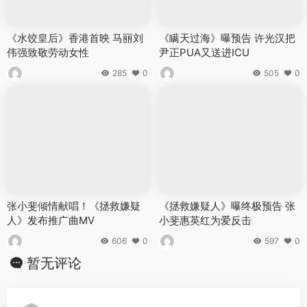
《水饺皇后》香港首映 马丽刘
《瞒天过海》曝预告 许光汉把
伟强致敬劳动女性
尹正PUA又送进ICU
285
0
505
0
张小斐倾情献唱！《拯救嫌疑
《拯救嫌疑人》曝终极预告 张
人》发布推广曲MV
小斐惠英红为爱反击
606
0
597
0
暂无评论