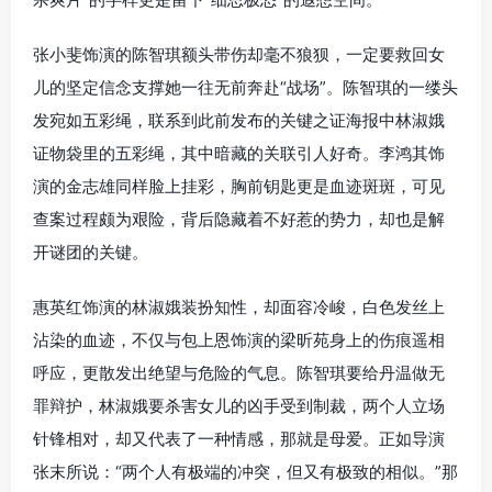
张小斐饰演的陈智琪额头带伤却毫不狼狈，一定要救回女
儿的坚定信念支撑她一往无前奔赴“战场”。陈智琪的一缕头
发宛如五彩绳，联系到此前发布的关键之证海报中林淑娥
证物袋里的五彩绳，其中暗藏的关联引人好奇。李鸿其饰
演的金志雄同样脸上挂彩，胸前钥匙更是血迹斑斑，可见
查案过程颇为艰险，背后隐藏着不好惹的势力，却也是解
开谜团的关键。
惠英红饰演的林淑娥装扮知性，却面容冷峻，白色发丝上
沾染的血迹，不仅与包上恩饰演的梁昕苑身上的伤痕遥相
呼应，更散发出绝望与危险的气息。陈智琪要给丹温做无
罪辩护，林淑娥要杀害女儿的凶手受到制裁，两个人立场
针锋相对，却又代表了一种情感，那就是母爱。正如导演
张末所说：“两个人有极端的冲突，但又有极致的相似。”那