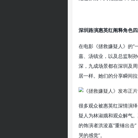
深圳路演惠英红阐释角色四
在电影《拯救嫌疑人》的“
嘉、汤镇业，以及总监制孙
深，九成场景都在深圳及周
居一样。她们的分享瞬间拉
很多观众被惠英红深情演绎
疑人为林淑娥和观众解气。
的饰演者洪浚嘉“重锤出击
哭的感觉”。