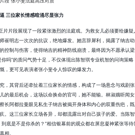
逼 三位家长情感暗涌尽显张力
”正片片段展现了一段紧张激烈的法庭戏。为救女儿必须要给嫌疑
师崔明志一次次的抗议，绝地爆发。她言辞犀利，揭露了纳吉幼
的控制与伤害，使得纳吉的精神防线崩溃，最终因为不愿承认梁
是你吗”的质问气势十足，不仅体现出陈智琪专业机智的问询策略
慨，更可见表演者张小斐令人惊叹的爆发力。
究，其背后还牵扯着三位家长的情感，构成了一场悬念与戏剧张
儿的最后机会，这场以命换命的官司，她不能输。林淑娥听闻女
察长阿都拉曼眼见私生子纳吉被揭开身体和内心的双重伤疤，既
疚。这三位家长立场各异，却都流露出对自己孩子的爱。当陈智
，到底是不是你杀的？”相信银幕前的观众都在屏息凝神紧张等待
真相。