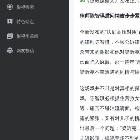
影视搜索
律师陈智琪质问纳吉步步紧
特色站点
全新发布的“法庭高压对质
影视字幕组
的律师陈智琪，不顾公诉律
网友投稿
杀带来的阴影和他对梁昕苑
己而陷入疯癫。那一连串“
梁昕苑不幸遭遇的同情与愤
这场戏并不只是对真相的探
戏。陈智琪必须抓住营救女
遇，痛苦不堪泪流满面。检
露的紧张，又有对儿子的愧
出最后一个问题：“梁昕苑
走进影院，揭晓意想不到的