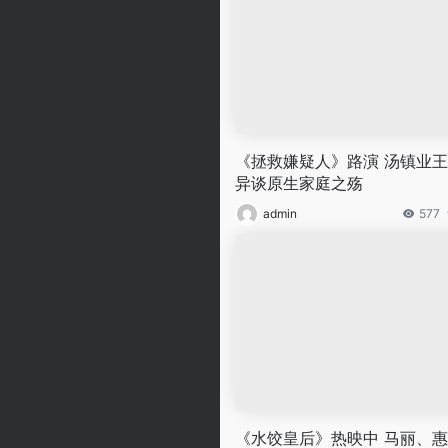
《拯救嫌疑人》路演 汤镇业
异谈原生家庭之殇
admin
577
《水饺皇后》热映中 马丽、