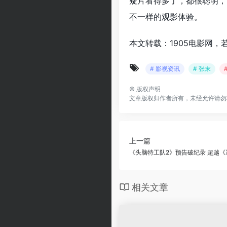
疑片看得多了，都很聪明，
不一样的观影体验。
本文转载：1905电影网，
# 影视资讯
# 张末
©
版权声明
文章版权归作者所有，未经允许请勿
上一篇
《头脑特工队2》预告破纪录 超越《
相关文章