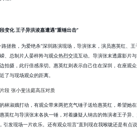
段变化 王子异洪浚嘉遭遇“重锤出击”
一路拯救，为爱绝杀”深圳路演现场，导演张末，演员惠英红、王
嵘、总制片人晏梓羚与观众热烈交流互动。导演张末透露影片与
边拍摄，此行倍感亲切。惠英红则表示自己住在深圳，在座观众
近了与现场观众的距离。
的林淑娥打动，有观众带来两把充气锤子送给惠英红，希望她在
惠英红与导演张末各执一锤，对着嫌疑人纳吉的饰演者王子异、
”，引发现场一片欢乐。还有观众坦言“直到现在我喉咙还是有点