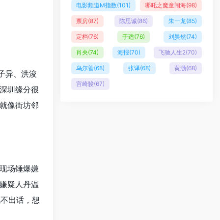
电影频道M指数
(101)
哪吒之魔童闹海
(98)
票房
(87)
陈思诚
(86)
朱一龙
(85)
定档
(76)
于适
(76)
刘昊然
(74)
肖央
(74)
海报
(70)
飞驰人生2
(70)
乌尔善
(68)
张译
(68)
黄渤
(68)
子异、洪浚
宫崎骏
(67)
深圳缘分很
就像街坊邻
现场锤爆嫌
嫌疑人丹温
说不出话，想