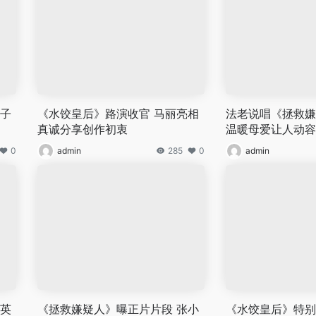
王子
《水饺皇后》路演收官 马丽亮相
法老说唱《拯救嫌
真诚分享创作初衷
温暖母爱让人动容
0
admin
285
0
admin
惠英
《拯救嫌疑人》曝正片片段 张小
《水饺皇后》特别