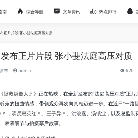
指南
综合导航
文章资讯
热点排行
布正片片段 张小斐法庭高压对质
发布正片片段 张小斐法庭高压对质
)发布
admin
520
《
拯救嫌疑人
》正在热映，在全新发布的“法庭高压对质”正片
昕苑的扭曲情感，带领观众再次向真相迈进一步。在近日“一路
末
，演员
惠英红
、
王子异
、洪浚嘉、汤镇业，以及总监制
、表演细节与拍摄幕后故事。