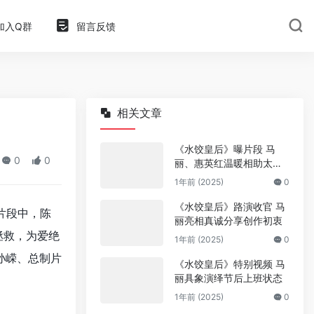
加入Q群
留言反馈
相关文章
《水饺皇后》曝片段 马
0
0
丽、惠英红温暖相助太动
人
1年前 (2025)
0
《水饺皇后》路演收官 马
片段中，陈
丽亮相真诚分享创作初衷
拯救，为爱绝
1年前 (2025)
0
孙嵘、总制片
《水饺皇后》特别视频 马
丽具象演绎节后上班状态
1年前 (2025)
0