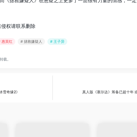
而《拯救嫌疑人》在悬疑之上更多了一层很有力量的情感，一定
若侵权请联系删除
# 惠英红
# 拯救嫌疑人
# 王子异
转载。
冰雪奇缘2》
真人版《塞尔达》筹备已超十年 