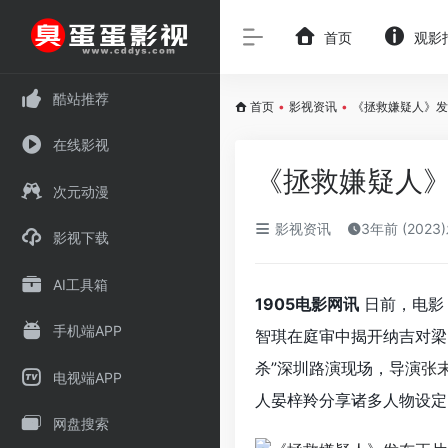
首页
观影
酷站推荐
首页
•
影视资讯
•
《拯救嫌疑人》发
在线影视
《拯救嫌疑人》
次元动漫
影视资讯
3年前 (2023
影视下载
AI工具箱
1905电影网讯
日前，电影
手机端APP
智琪在庭审中揭开纳吉对梁
杀”深圳路演现场，导演
张
电视端APP
人晏梓羚分享诸多人物设定
网盘搜索