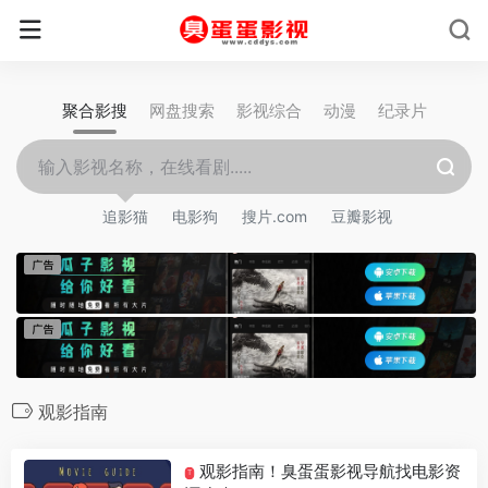
聚合影搜
网盘搜索
影视综合
动漫
纪录片
追影猫
电影狗
搜片.com
豆瓣影视
观影指南
观影指南！臭蛋蛋影视导航找电影资
T