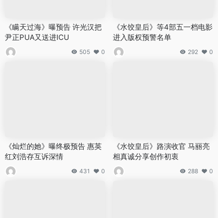
《瞒天过海》曝预告 许光汉把
《水饺皇后》等4部五一档电影
尹正PUA又送进ICU
进入版权预警名单
505
0
292
0
《灿烂的她》曝终极预告 惠英
《水饺皇后》路演收官 马丽亮
红刘浩存互诉深情
相真诚分享创作初衷
431
0
288
0