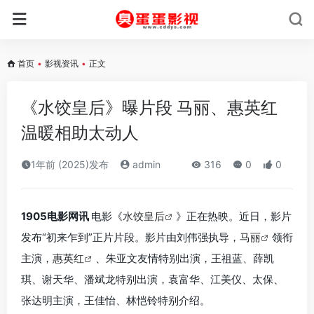
首页
•
影视资讯
•
正文
《水饺皇后》曝片段 马丽、惠英红
温暖相助太动人
1年前 (2025)发布
admin
316
0
0
1905电影网讯
电影《
水饺皇后
》正在热映。近日，影片
发布“初来乍到”正片片段。影片由刘伟强执导，
马丽
领衔
主演，
惠英红
、朱亚文友情特别出演，王祖蓝、薛凯
琪、谢天华、潘斌龙特别出演，袁富华、江美仪、太保、
张达明主演，王佳怡、林恺铃特别介绍。