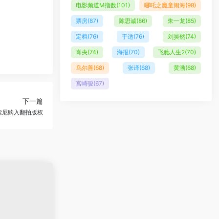
电影频道M指数
(101)
哪吒之魔童闹海
(98)
票房
(87)
陈思诚
(86)
朱一龙
(85)
定档
(76)
于适
(76)
刘昊然
(74)
肖央
(74)
海报
(70)
飞驰人生2
(70)
乌尔善
(68)
张译
(68)
黄渤
(68)
宫崎骏
(67)
下一篇
索尼购入翻拍版权