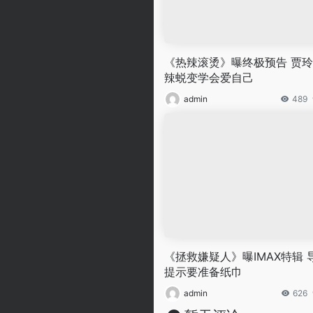
《热辣滚烫》曝终极预告 贾
辣蜕变学会爱自己
admin
489
《拯救嫌疑人》曝IMAX特辑 
提示要准备纸巾
admin
626