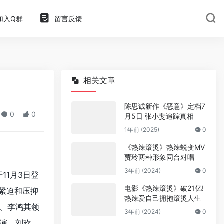
加入Q群
留言反馈
相关文章
陈思诚新作《恶意》定档7
0
0
月5日 张小斐追踪真相
1年前 (2025)
0
《热辣滚烫》热辣蜕变MV
贾玲两种形象同台对唱
3年前 (2024)
0
11月3日登
电影《热辣滚烫》破21亿!
的紧迫和压抑
热辣爱自己拥抱滚烫人生
、李鸿其领
3年前 (2024)
0
演，刘欢、