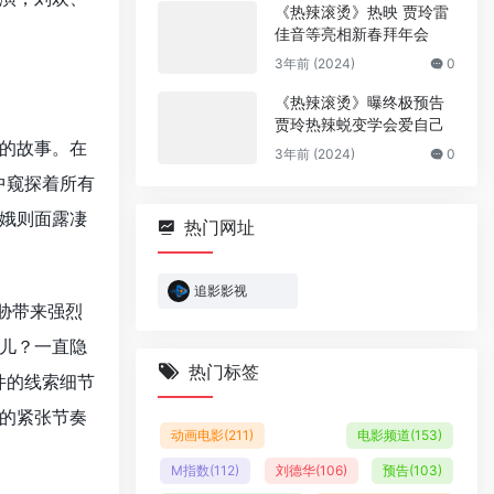
《热辣滚烫》热映 贾玲雷
佳音等亮相新春拜年会
3年前 (2024)
0
《热辣滚烫》曝终极预告
贾玲热辣蜕变学会爱自己
的故事。在
3年前 (2024)
0
中窥探着所有
娥则面露凄
热门网址
追影影视
胁带来强烈
儿？一直隐
热门标签
件的线索细节
的紧张节奏
动画电影
(211)
电影频道
(153)
M指数
(112)
刘德华
(106)
预告
(103)