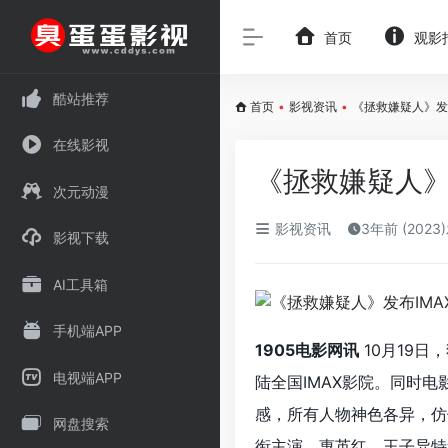
首页
观影
酷站推荐
首页
•
影视资讯
•
《拯救嫌疑人》发
在线影视
《拯救嫌疑人》
次元动漫
影视资讯
3年前 (2023
影视下载
AI工具箱
手机端APP
1905电影网讯
10月19日
电视端APP
陆全国IMAX影院。同时
感，所有人物神色各异，仿
网盘搜索
衔主演，惠英红、王子异特