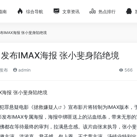
指南
综合导航
文章资讯
热点排行
布IMAX海报 张小斐身陷绝境
发布IMAX海报 张小斐身陷绝境
)发布
admin
566
，犯罪悬疑电影《
拯救嫌疑人
》宣布影片将转制为IMAX版本，于
电影发布IMAX专属海报，海报中绑匪送上的沾血纸条，带来无形
佛都在等待最终的审判，拉满悬念感。该片由张末执导，张小斐
邀主演，洪浚嘉、尹子维、包上恩、王弋萱主演，汤镇业特别出