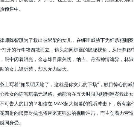
热预售中。
律师陈智琪为了救出被绑架的女儿，在绑匪威胁下为奸杀犯翻案
一个打开的行李箱四散而立，镜头如同绑匪的隐秘视角，从行李箱
，眼中闪着泪光，金志雄目露关切，纳吉、丹温神情诡异，林淑
助的女儿梁昕苑，却又无力回天。
条上写着“如果明天输了，这就是你女儿的下场”，触目惊心的威
心救女的陈智琪毫无退路。她能否在五天时限内顺利翻案救出女
不可告人的目的？相信在IMAX超大银幕的视听冲击下，所有案
花四射的博弈对抗也将带来更强烈的视听冲击，而主创着力营造
感同身受。