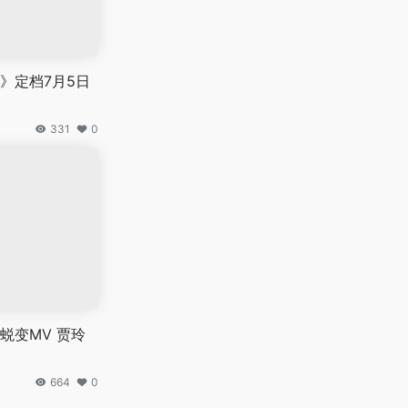
》定档7月5日
331
0
蜕变MV 贾玲
664
0