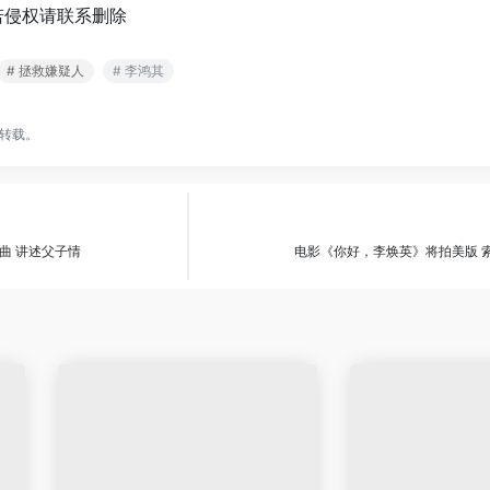
若侵权请联系删除
# 拯救嫌疑人
# 李鸿其
转载。
曲 讲述父子情
电影《你好，李焕英》将拍美版 