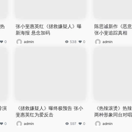
玲热
张小斐惠英红《拯救嫌疑人》曝
陈思诚新作《恶意
新海报 悬念加码
张小斐追踪真相
0
admin
538
0
admin
导演
《拯救嫌疑人》曝终极预告 张小
《热辣滚烫》热辣
斐惠英红为爱反击
两种形象同台对唱
0
admin
597
0
admin