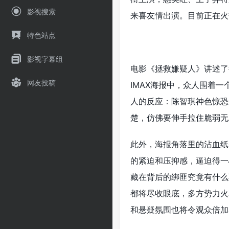
影视搜索
来喜友情出演。目前正在火
特色站点
影视字幕组
电影《拯救嫌疑人》讲述了
网友投稿
IMAX海报中，众人围着
人的反应：陈智琪神色惊恐
楚，仿佛要伸手拉住脆弱无
此外，海报角落里的沾血纸
的紧迫和压抑感，逼迫得一
藏在背后的绑匪究竟有什么
都将尽收眼底，多方势力火
和悬疑氛围也将令观众倍加