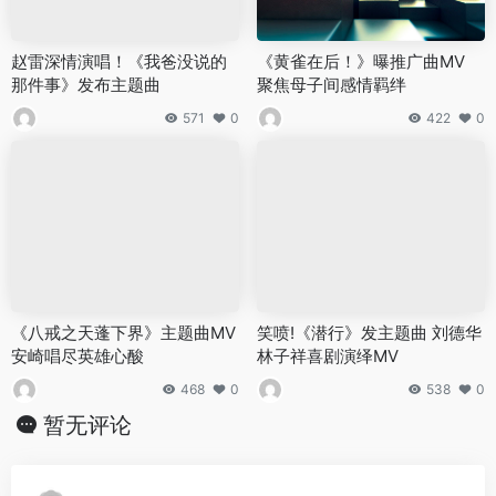
赵雷深情演唱！《我爸没说的
《黄雀在后！》曝推广曲MV
那件事》发布主题曲
聚焦母子间感情羁绊
571
0
422
0
《八戒之天蓬下界》主题曲MV
笑喷!《潜行》发主题曲 刘德华
安崎唱尽英雄心酸
林子祥喜剧演绎MV
468
0
538
0
暂无评论