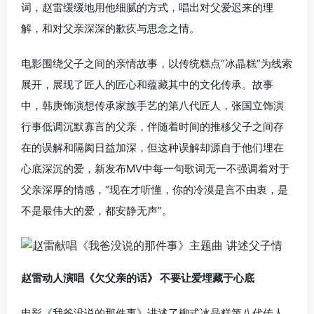
词，赵雷缓缓地用他细腻的方式，唱出对父爱迟来的理
解，和对父亲深深的歉疚与思念之情。
电影围绕父子之间的亲情故事，以传统糕点“冰晶糕”为线索
展开，展现了匠人的匠心和蕴藏其中的文化传承。故事
中，韩庚饰演想传承家族手艺的第八代匠人，张国立饰演
行事低调沉默寡言的父亲，伴随着时间的推移父子之间存
在的误解和隔阂日益加深，但这种误解却源自于他们埋在
心底深沉的爱，新发布MV中每一句歌词无一不强调着对于
父亲深厚的情感，“现在才听懂，你的冷漠是言不由衷，是
不是最伟大的爱，都安静无声”。
赵雷动人演唱《欠父亲的话》 不要让爱埋藏于心底
电影《我爸没说的那件事》讲述了柳式冰晶糕第八代传人