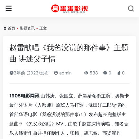
首页
•
影视资讯
•
正文
赵雷献唱《我爸没说的那件事》主题
曲 讲述父子情
3年前 (2023)发布
admin
538
0
0
1905电影网讯
由韩庚、张国立、薛昊婧领衔主演，奥斯卡
最佳外语片《入殓师》原班人马打造，泷田洋二郎导演的
首部华语电影《
我爸没说的那件事
》发布超长完整版
主
题曲
《欠父亲的话》MV，由歌手赵雷深情演唱，知名音
乐人钱雷作曲并担任制作人，张畅、胡志敏、郭姿涵作