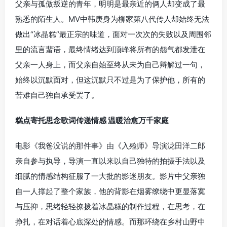
父亲与孤傲叛逆的青年，明明是最亲近的俩人却变成了最
熟悉的陌生人。MV中韩庚身为柳家第八代传人却始终无法
做出“冰晶糕”最正宗的味道，面对一次次的失败以及周围邻
里的流言蜚语，最终情绪达到顶峰将所有的怨气都发泄在
父亲一人身上，而父亲自始至终从未为自己辩解过一句，
始终以沉默面对，但这沉默只不过是为了保护他，所有的
苦难自己独自承受罢了。
糕点寄托思念歌词传递情感 温暖治愈万千家庭
电影《我爸没说的那件事》由《入殓师》导演泷田洋二郎
亲自参与执导，导演一直以来以自己独特的拍摄手法以及
细腻的情感结构征服了一大批的影迷朋友。影片中父亲独
自一人撑起了整个家族，他的背影在烟雾缭绕中更显落寞
与压抑，思绪轻轻撩拨着冰晶糕的制作过程，在思考，在
挣扎，在对话着心底深处的情感。而那环绕在乡村山野中