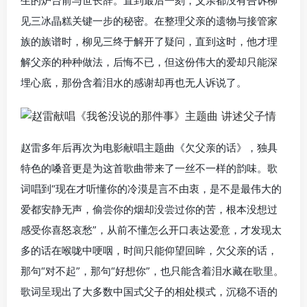
生的炉台前与世长辞。直到最后一刻，父亲都没有告诉柳
见三冰晶糕关键一步的秘密。在整理父亲的遗物与接管家
族的族谱时，柳见三终于解开了疑问，直到这时，他才理
解父亲的种种做法，后悔不已，但这份伟大的爱却只能深
埋心底，那份含着泪水的感谢却再也无人诉说了。
赵雷多年后再次为电影献唱主题曲《欠父亲的话》，独具
特色的嗓音更是为这首歌曲带来了一丝不一样的韵味。歌
词唱到“现在才听懂你的冷漠是言不由衷，是不是最伟大的
爱都安静无声，偷尝你的烟却没尝过你的苦，根本没想过
感受你喜怒哀愁”，从前不懂怎么开口表达爱意，才发现太
多的话在喉咙中哽咽，时间只能仰望回眸，欠父亲的话，
那句“对不起”，那句“好想你”，也只能含着泪水藏在歌里。
歌词呈现出了大多数中国式父子的相处模式，沉稳不语的