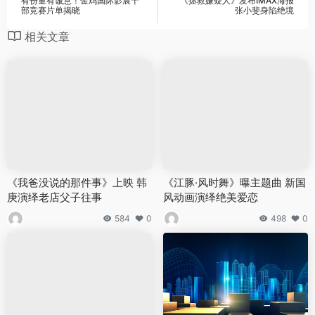
有份量有诚意！金鸡国际影展十
《拯救嫌疑人》发布IMAX海报
部竞赛片单揭晓
张小斐身陷绝境
相关文章
《我爸没说的那件事》上映 韩
《江豚·风时舞》曝主题曲 新国
庚演绎老店父子往事
风动画演绎绝美爱恋
584
0
498
0