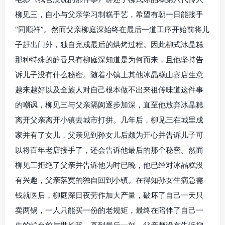
柳见三，自小与父亲学习制糕手艺，希望有朝一日能接手
“同顺祥”。然而父亲柳庭深始终在最后一道工序开始前将儿
子赶出门外，独自完成最后的烘烤过程。因此柳式冰晶糕
那种特殊的醇香只有柳庭深知道是为何而来，且他坚持告
诉儿子没有什么秘密。随着小镇上其他冰晶糕山寨店生意
越来越好以及全族人对自己根本做不出来祖传味道这件事
的嘲讽，柳见三与父亲隔阂逐步加深，直至他放弃冰晶糕
离开父亲离开小镇去城市打拼。几年后，柳见三在城里成
家并有了女儿，父亲见到孙女儿后颇为开心并告诉儿子可
以将百年老店接手了，还会告诉他最后的那个秘密。然而
柳见三拒绝了父亲并告诉他为时已晚，他已经对冰晶糕没
有兴趣，父亲落寞的独自回到小镇。在得知孙女生病急需
钱就医后，柳庭深日夜劳作加大产量，破坏了自己一天只
卖两锅，一人只能买一份的老规矩，最终在陪伴了自己一