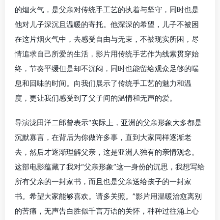
的烟火气，是父亲对传统手工艺的执着与坚守，同时也是
他对儿子深沉且温暖的寄托。他深深的希望，儿子不被困
在这片烟火气中，去感受自由与无束，不被现实所困，尽
情追求自己所爱的生活，影片用传统手艺作为线索贯穿始
终，节奏平缓但是却不沉闷，同时也能留给观众足够的喘
息和回味的时间。向我们展示了传统手工艺的魅力和温
度，更让我们感受到了父子间的温情和无声的爱。
导演泷田洋二郎曾表示“实际上，亚洲的父亲形象大多都是
沉默寡言，在背后为你做许多事，直到大家同样逐渐老
去，然后才逐渐理解父亲，这是亚洲人独有的亲情观念。
这部电影蕴藏了我对“父亲形象”这一身份的沉思，我想写给
所有父亲的一封家书，而且也是父亲送给孩子的一封家
书。希望大家能够喜欢。请多关照。”影片用温暖治愈离别
的苦痛，无声告白胜似千言万语的关怀，种种过往涌上心