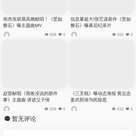
张杰张碧晨高燃献唱！《坚如
信息量超大!张艺谋新作《坚如
磐石》曝主题曲MV
磐石》曝幕后纪录片
628
0
562
0
赵雷献唱《我爸没说的那件
《三叉戟》曝动态海报 黄志忠
事》主题曲 讲述父子情
姜武郭涛为民除恶
538
0
422
0
暂无评论