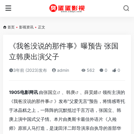
首页
•
影视资讯
•
正文
《我爸没说的那件事》曝预告 张国
立韩庚出演父子
3年前 (2023)发布
admin
562
0
0
1905电影网讯
由
张国立
、
韩庚
、
薛昊婧
领衔主演的
《
我爸没说的那件事
》发布“父爱无言”预告，将情感寄托
于冰晶糕之上，一阵阵的沉默抵过千言万语，张国立、韩
庚上演中国式父子情。本片由奥斯卡最佳外语片《入殓
师》原班人马打造，是泷田洋二郎导演亲自执导的首部华