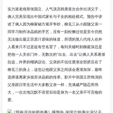
实力派老戏骨张国立、人气演员韩庚首次合作出演父子，
俩人完美呈现出中国式家长与子女的相处模式。预告中讲
述了俩人因为柳家秘方展开争吵，柳见三从小跟随父亲一
同学习制作冰晶糕的手艺，没有一刻松懈过但是至今仍然
无法做出最正宗原汁原味的味道，所谓的第八代传人在外
人看来只不过是徒有空名罢了，每到关键时刻柳庭深总是
把他一人关在门外，无数次的“出去、出去”让俩人关系逐渐
拉远，外界的嘲讽议论、父亲的不信任逐渐全部挤压在了
柳见三的身上，这也让他跟父亲之间误会逐渐加深，最终
选择逃离家乡放弃冰晶糕的传承。影片中张国立所饰演的
父亲跟日常生活中大多数父亲一样，充满威严隐忍而伟
大，一次次地沉默不语背后却是身为一名父亲不可言喻的
爱。