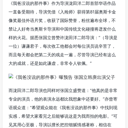
《我爸没说的那件事》作为导演泷田洋二郎首部华语作品
一直备受期待，导演凭借《入殓师》获得第81届奥斯卡金
像奖最佳外语片奖，收获了国际赞誉，粉丝遍布全球，不
禁让人好奇当奥斯卡导演和中国传统文化碰撞将迸发什么
样的火花。据悉张国立曾赞许泷田洋二郎导演：“（导演是
一位）谦谦君子，每次收工他都会对每位演员说辛苦了，
而且每天都会把第二天的戏走一遍，尽管导演已经有这么
大的成就，还是如此谦虚，非常令人钦佩。”
而泷田洋二郎导演也同样对张国立盛赞道：“他真的是非常
专业的演员，他的表演永远都比我想象中还要好。”亦曾寄
语观众道：“希望观众能在《我爸没说的那件事》中找到现
实感，希望大家看完之后能够说这是为我而拍的电影。”可
见其用心至极，导演以擅长把控细腻情感著称，相信在