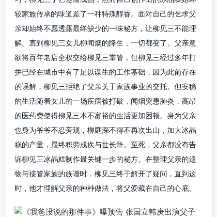
较家族传承的味道差了一种特殊醇香。面对自己的乞求父
亲却始终不愿透露最终缺少的一味秘方，让柳见三不能理
解。直到柳见三女儿柳闻烟的降生，一切都变了。父亲意
欲将百年老店全权交给柳见三掌管，但柳见三经过多年打
拼已经在城市中有了足以谋生的工作基础，因为此前存在
的误解，柳见三拒绝了父亲关于家族事业的交托。但安稳
的生活随着女儿的一场疾病被打破，闻烟突患肺炎，高昂
的医药费使得柳见三本不富裕的生活更加困顿。身为父亲
也身为爷爷不忍旁观，柳庭深不得不再次出山，加大冰晶
糕的产量，最终积劳成疾与世长辞。至死，父亲都没有告
诉柳见三冰晶糕制作最关键一步的秘方。在整理父亲的遗
物与接管家族的族谱时，柳见三终于解开了疑问，直到这
时，他才理解父亲的种种做法，将父爱藏在自己的心底。