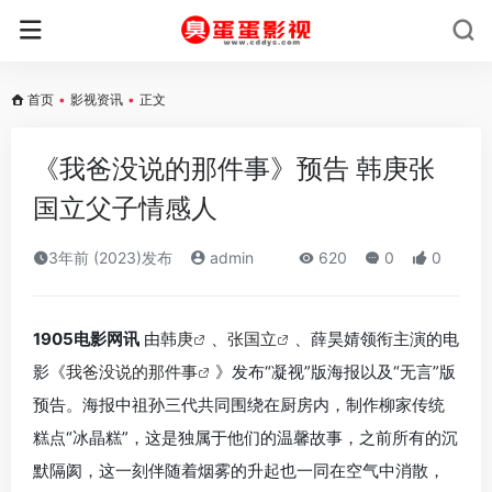
首页
•
影视资讯
•
正文
《我爸没说的那件事》预告 韩庚张
国立父子情感人
3年前 (2023)发布
admin
620
0
0
1905电影网讯
由
韩庚
、
张国立
、薛昊婧领衔主演的电
影《
我爸没说的那件事
》发布“凝视”版海报以及“无言”版
预告。海报中祖孙三代共同围绕在厨房内，制作柳家传统
糕点“冰晶糕”，这是独属于他们的温馨故事，之前所有的沉
默隔阂，这一刻伴随着烟雾的升起也一同在空气中消散，