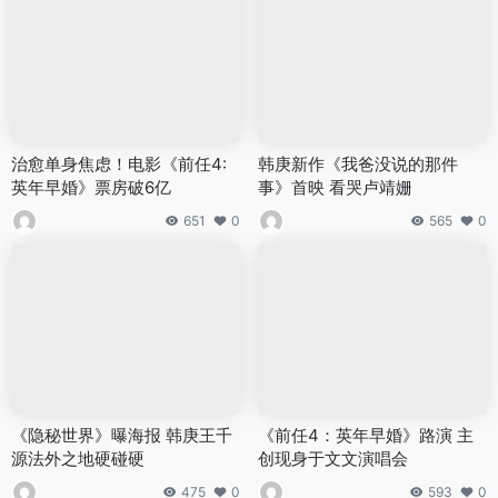
治愈单身焦虑！电影《前任4:
韩庚新作《我爸没说的那件
英年早婚》票房破6亿
事》首映 看哭卢靖姗
651
0
565
0
《隐秘世界》曝海报 韩庚王千
《前任4：英年早婚》路演 主
源法外之地硬碰硬
创现身于文文演唱会
475
0
593
0