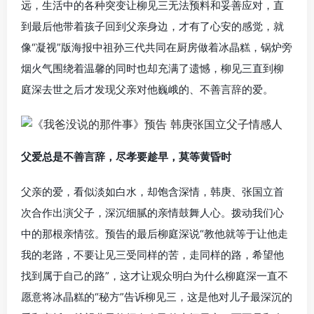
远，生活中的各种突变让柳见三无法预料和妥善应对，直
到最后他带着孩子回到父亲身边，才有了心安的感觉，就
像“凝视”版海报中祖孙三代共同在厨房做着冰晶糕，锅炉旁
烟火气围绕着温馨的同时也却充满了遗憾，柳见三直到柳
庭深去世之后才发现父亲对他巍峨的、不善言辞的爱。
父爱总是不善言辞，尽孝要趁早，莫等黄昏时
父亲的爱，看似淡如白水，却饱含深情，韩庚、张国立首
次合作出演父子，深沉细腻的亲情鼓舞人心。拨动我们心
中的那根亲情弦。预告的最后柳庭深说“教他就等于让他走
我的老路，不要让见三受同样的苦，走同样的路，希望他
找到属于自己的路”，这才让观众明白为什么柳庭深一直不
愿意将冰晶糕的“秘方”告诉柳见三，这是他对儿子最深沉的