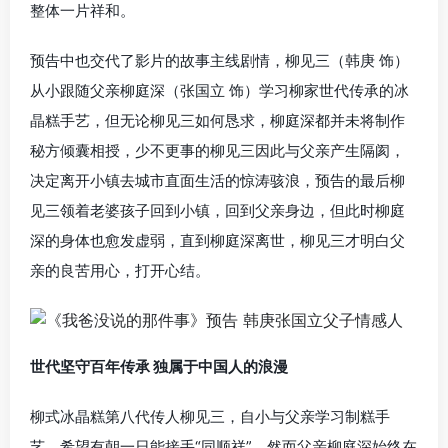
整体一片祥和。
预告中也交代了影片的故事主线剧情，柳见三（韩庚 饰）
从小跟随父亲柳庭深（张国立 饰）学习柳家世代传承的冰
晶糕手艺，但无论柳见三如何恳求，柳庭深都并未将制作
秘方倾囊相授，少不更事的柳见三因此与父亲产生隔阂，
决定离开小镇去城市直面生活的惊涛骇浪，预告的最后柳
见三领着老婆孩子回到小镇，回到父亲身边，但此时柳庭
深的身体也愈发虚弱，直到柳庭深离世，柳见三才明白父
亲的良苦用心，打开心结。
世代坚守百年传承 独属于中国人的浪漫
柳式冰晶糕第八代传人柳见三，自小与父亲学习制糕手
艺，希望有朝一日能接手“同顺祥”。然而父亲柳庭深始终在