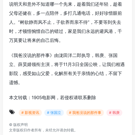
说明天和意外不知道哪一个先来，趁着我们还年轻，趁着
父母还健在，多一点陪伴，多打几通电话，好好珍惜眼前
人。“树欲静而风不止，子欲养而亲不待”，不要等到失去
时，才顿悟惋惜自己的错过，家是我们永远的避风港，千
万莫要让将来的自己后悔。
《我爸没说的那件事》由泷田洋二郎执导，韩庚、张国
立、薛昊婧领衔主演，将于11月3日全国公映，让我们相遇
影院，感受如山父爱，化解所有关于亲情的心结，不留下
遗憾。
本文转载：1905电影网，若侵权请联系删除
# 影视资讯
# 张国立
# 我爸没说的那件事
# 韩庚
©
版权声明
文章版权归作者所有，未经允许请勿转载。