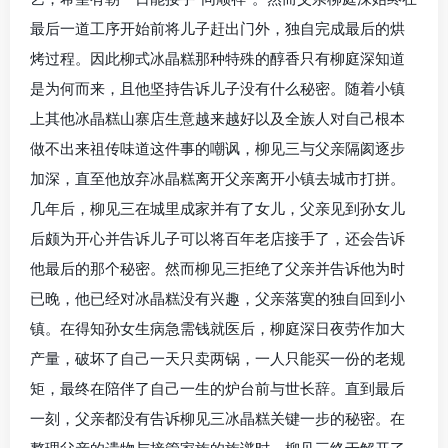
最后一道工序开始前将儿子赶出门外，独自完成最后的烘
烤过程。因此柳式冰晶糕那种特殊的醇香只有柳庭深知道
是为何而来，且他坚持告诉儿子没有什么秘密。随着小镇
上其他冰晶糕山寨店生意越来越好以及全族人对自己根本
做不出来祖传味道这件事的嘲讽，柳见三与父亲隔阂逐步
加深，直至他放弃冰晶糕离开父亲离开小镇去城市打拼。
几年后，柳见三在城里成家并有了女儿，父亲见到孙女儿
后颇为开心并告诉儿子可以将百年老店接手了，还会告诉
他最后的那个秘密。然而柳见三拒绝了父亲并告诉他为时
已晚，他已经对冰晶糕没有兴趣，父亲落寞的独自回到小
镇。在得知孙女生病急需钱就医后，柳庭深日夜劳作加大
产量，破坏了自己一天只卖两锅，一人只能买一份的老规
矩，最终在陪伴了自己一生的炉台前与世长辞。直到最后
一刻，父亲都没有告诉柳见三冰晶糕关键一步的秘密。在