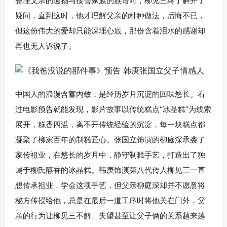
整理父亲的遗物与接管家族的族谱时，柳见三终于解开了
疑问，直到这时，他才理解父亲的种种做法，后悔不已，
但这份伟大的爱却只能深埋心底，那份含着泪水的感谢却
再也无人诉说了。
中国人的浪漫含蓄内敛，是经历岁月沉淀的回味悠长。看
过电影预告就能发现，影片故事以传统糕点“冰晶糕”为线索
展开，糕香四溢，离不开传统经验的沉淀，每一块糕点都
凝聚了柳家百年的制糕匠心。张国立饰演的柳庭深承袭了
家传祖业，在悠长的岁月中，静守制糕手艺，打造出了独
属于柳氏醇香的冰晶糕。韩庚饰演第八代传人柳见三一直
想传承祖业，学会这项手艺，但父亲柳庭深却并不愿意将
秘方传授给他，总是在最后一道工序时将他关在门外，父
亲的行为让柳见三不解、失望甚至让父子俩的关系越来越