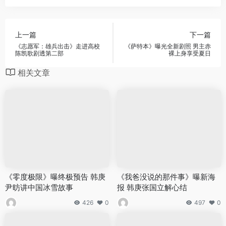
上一篇
下一篇
《志愿军：雄兵出击》走进高校
《萨特本》曝光全新剧照 男主赤
陈凯歌剧透第二部
裸上身享受夏日
相关文章
《零度极限》曝终极预告 韩庚
《我爸没说的那件事》曝新海
尹昉讲中国冰雪故事
报 韩庚张国立解心结
426
0
497
0