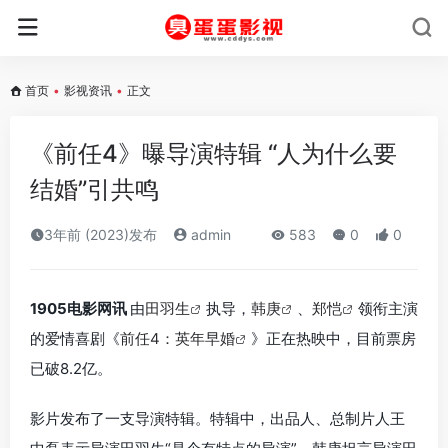
首页
•
影视资讯
•
正文
《前任4》曝导演特辑 “人为什么要
结婚”引共鸣
3年前 (2023)发布
admin
583
0
0
1905电影网讯
由
田羽生
执导，
韩庚
、
郑恺
领衔主演
的爱情喜剧《
前任4：英年早婚
》正在热映中，目前票房
已破8.2亿。
影片发布了一支导演特辑。特辑中，出品人、总制片人王