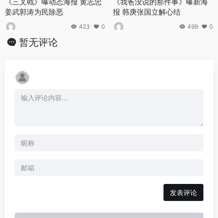
《三叉戟》曝动态海报 黄志忠
《我爸没说的那件事》曝新海
姜武郭涛为民除恶
报 韩庚张国立解心结
423
0
499
0
暂无评论
发表评论