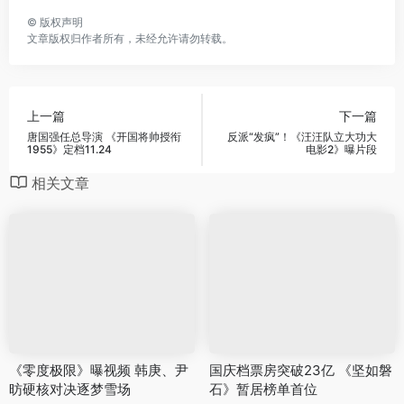
©
版权声明
文章版权归作者所有，未经允许请勿转载。
上一篇
下一篇
唐国强任总导演 《开国将帅授衔
反派“发疯”！《汪汪队立大功大
1955》定档11.24
电影2》曝片段
相关文章
《零度极限》曝视频 韩庚、尹
国庆档票房突破23亿 《坚如磐
昉硬核对决逐梦雪场
石》暂居榜单首位