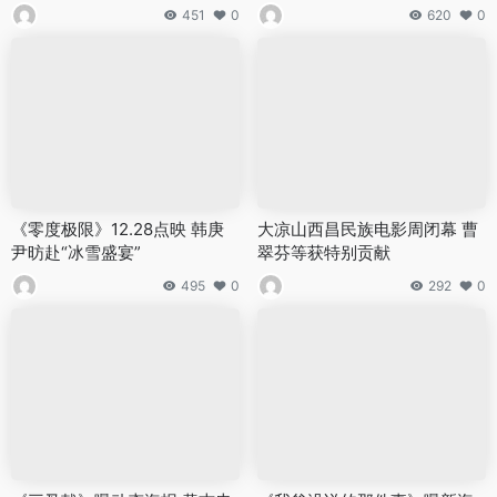
451
0
620
0
《零度极限》12.28点映 韩庚
大凉山西昌民族电影周闭幕 曹
尹昉赴“冰雪盛宴”
翠芬等获特别贡献
495
0
292
0