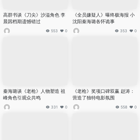
高群书谈《刀尖》沙溢角色 李
《全员嫌疑人》曝终极海报 小
晨因档期遗憾错过
沈阳秦海璐各怀诡事
553
0
353
0
秦海璐谈《老枪》人物塑造 祖
《老枪》奖项口碑双赢 赵涛：
峰角色引观众共鸣
营造了独特电影氛围
331
0
558
0