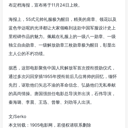
布定档海报，宣布将于11月24日上映。
海报上，55式元帅礼服极为醒目，精美的肩章、领花以及
蓝色华达呢的光泽都让大家领略到这款中国军服设计史上
里程碑作品的魅力。佩戴在礼服上的一级八一勋章、一级
独立自由勋章、一级解放勋章三枚勋章极为醒目，彰显出
主人公的不朽功绩。
据悉，这部电影聚焦中国人民解放军首次授衔授勋仪式，
通过多次闪回穿插1955年授衔前后几位将帅的回忆，缅怀
先烈，讴歌他们矢志不渝的革命信念、弘扬他们无私奉献
的高尚情操。
唐国强担任电影总导演并出演，石伟导演，
秦海璐、李晨、王迅、曾黎、刘劲等人出演。
文/Serko
本文转载：1905电影网，若侵权请联系删除