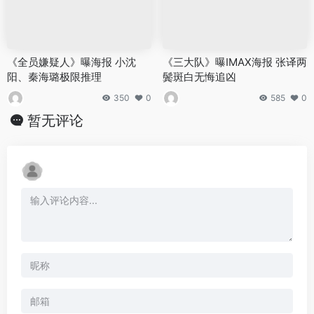
《全员嫌疑人》曝海报 小沈
《三大队》曝IMAX海报 张译两
阳、秦海璐极限推理
鬓斑白无悔追凶
350
0
585
0
暂无评论