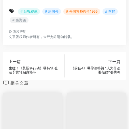
# 影视资讯
# 唐国强
# 开国将帅授衔1955
# 李晨
# 秦海璐
©
版权声明
文章版权归作者所有，未经允许请勿转载。
上一篇
下一篇
生猛！《莫斯科行动》曝特辑 张
《前任4》曝导演特辑 “人为什么
涵予黄轩贴身格斗
要结婚”引共鸣
相关文章