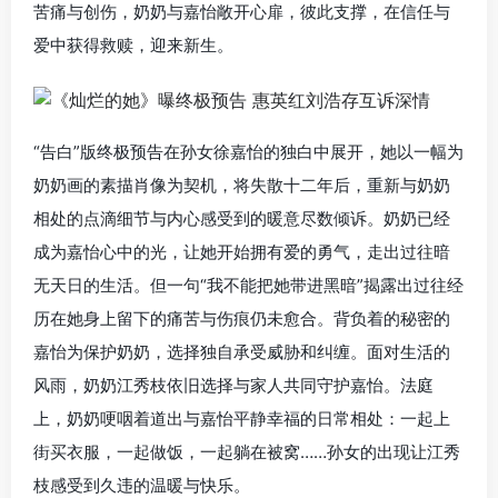
苦痛与创伤，奶奶与嘉怡敞开心扉，彼此支撑，在信任与
爱中获得救赎，迎来新生。
“告白”版终极预告在孙女徐嘉怡的独白中展开，她以一幅为
奶奶画的素描肖像为契机，将失散十二年后，重新与奶奶
相处的点滴细节与内心感受到的暖意尽数倾诉。奶奶已经
成为嘉怡心中的光，让她开始拥有爱的勇气，走出过往暗
无天日的生活。但一句“我不能把她带进黑暗”揭露出过往经
历在她身上留下的痛苦与伤痕仍未愈合。背负着的秘密的
嘉怡为保护奶奶，选择独自承受威胁和纠缠。面对生活的
风雨，奶奶江秀枝依旧选择与家人共同守护嘉怡。法庭
上，奶奶哽咽着道出与嘉怡平静幸福的日常相处：一起上
街买衣服，一起做饭，一起躺在被窝……孙女的出现让江秀
枝感受到久违的温暖与快乐。