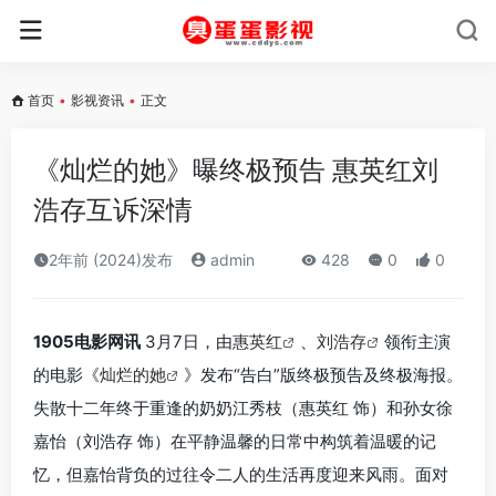
首页
•
影视资讯
•
正文
《灿烂的她》曝终极预告 惠英红刘
浩存互诉深情
2年前 (2024)发布
admin
428
0
0
1905电影网讯
3月7日，由
惠英红
、
刘浩存
领衔主演
的电影《
灿烂的她
》发布“告白”版终极预告及终极海报。
失散十二年终于重逢的奶奶江秀枝（惠英红 饰）和孙女徐
嘉怡（刘浩存 饰）在平静温馨的日常中构筑着温暖的记
忆，但嘉怡背负的过往令二人的生活再度迎来风雨。面对