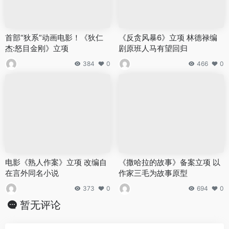
首部“狄系”动画电影！《狄仁
《反贪风暴6》立项 林德禄编
杰:怒目金刚》立项
剧原班人马有望回归
384
0
466
0
电影《熟人作案》立项 改编自
《撒哈拉的故事》备案立项 以
在言外同名小说
作家三毛为故事原型
373
0
694
0
暂无评论