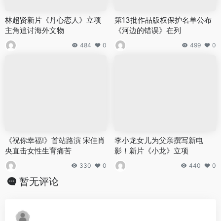
林超贤新片《丹心恋人》立项
第13批作品版权保护名单公布
主角追讨海外文物
《河边的错误》在列
484
0
499
0
《祝你幸福!》首站路演 宋佳肖
李小龙女儿为父亲撰写新电
央直击女性生育痛苦
影！新片《小龙》立项
330
0
440
0
暂无评论