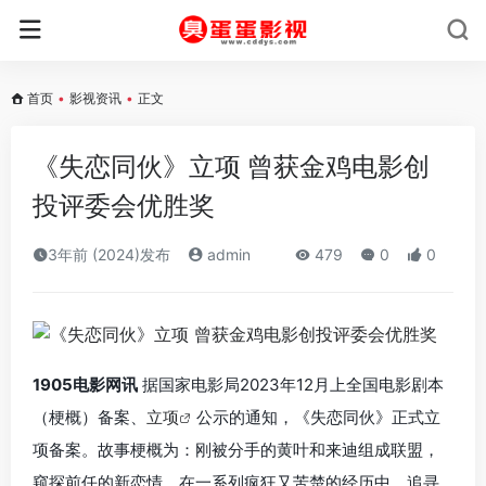
首页
•
影视资讯
•
正文
《失恋同伙》立项 曾获金鸡电影创
投评委会优胜奖
3年前 (2024)发布
admin
479
0
0
1905电影网讯
据国家电影局2023年12月上全国电影剧本
（梗概）备案、
立项
公示的通知，《失恋同伙》正式立
项备案。故事梗概为：刚被分手的黄叶和来迪组成联盟，
窥探前任的新恋情。在一系列疯狂又苦楚的经历中，追寻