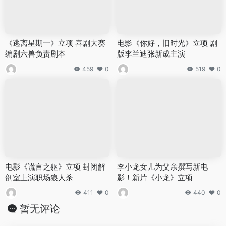
《逃离星期一》立项 喜剧大赛
电影《你好，旧时光》立项 剧
编剧六兽负责剧本
版李兰迪张新成主演
459
0
519
0
电影《谎言之躯》立项 封闭解
李小龙女儿为父亲撰写新电
剖室上演职场狼人杀
影！新片《小龙》立项
411
0
440
0
暂无评论