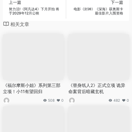
上一篇
下一篇
努力活!《阿凡达4》下月开拍 将
电影《封神》《深海》获奥斯卡
于2029年12月公映
最佳影片入围资格
相关文章
《福尔摩斯小姐》系列第三部
《替身纸人2》正式立项 诡异
立项！小11有望回归
命案背后暗藏玄机
508
0
482
0