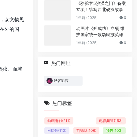
《骆驼客5沙漠之门》备案
立项！续写西北硬汉故事
1年前 (2025)
0
，众文物见
动画片《郑成功》立项 维
在外的国
护国家统一歌颂民族英雄
1年前 (2025)
0
热门网址
热议。而就
酷客影院
热门标签
动画电影
(211)
电影频道
(153)
M指数
(112)
刘德华
(106)
预告
(103)