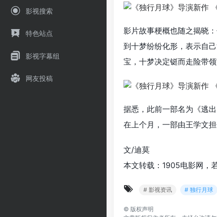
影视搜索
影片故事梗概也随之揭晓：
特色站点
到十梦纷纷化形，表示自己
影视字幕组
宝，十梦决定铤而走险带领
网友投稿
据悉，此前一部名为《逃出
在上个月，一部由王学文担
文/迪莫
本文转载：1905电影网，
# 影视资讯
# 独行月球
©
版权声明