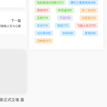
电影频道M指数
(101)
哪吒之魔童闹海
(98)
票房
(87)
陈思诚
(86)
朱一龙
(85)
定档
(76)
于适
(76)
刘昊然
(74)
下一篇
肖央
(74)
海报
(70)
飞驰人生2
(70)
悍跳狼人互斗心眼
乌尔善
(68)
张译
(68)
黄渤
(68)
宫崎骏
(67)
影正式立项 题