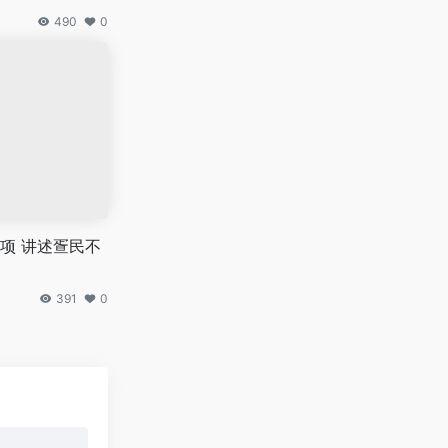
490
0
项 讲述疍民不
391
0