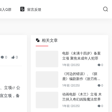
加入Q群
留言反馈
相关文章
电影《未满十四岁》备案
0
0
立项 聚焦未成年人犯罪
1年前 (2025)
0
《河边的错误》、《驯
鹿》编剧新作《游刃有
余》
1年前 (2025)
0
案、
立项
公
动画电影《木兰》立项 木
宣立项，备
兰掉入奇幻凶险魔法世界
1年前 (2025)
0