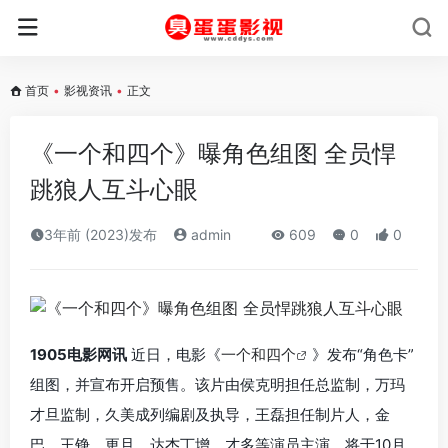
首页
•
影视资讯
•
正文
《一个和四个》曝角色组图 全员悍
跳狼人互斗心眼
3年前 (2023)发布
admin
609
0
0
1905电影网讯
近日，电影《
一个和四个
》发布“角色卡”
组图，并宣布开启预售。该片由侯克明担任总监制，万玛
才旦监制，久美成列编剧及执导，王磊担任制片人，金
巴、王铮、更旦、达杰丁增、才多等演员主演，将于10月