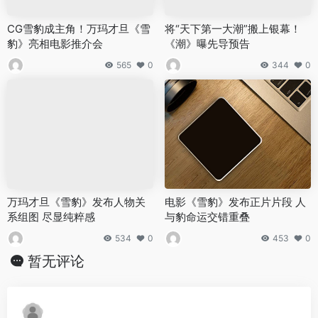
CG雪豹成主角！万玛才旦《雪
将“天下第一大潮”搬上银幕！
豹》亮相电影推介会
《潮》曝先导预告
565
0
344
0
万玛才旦《雪豹》发布人物关
电影《雪豹》发布正片片段 人
系组图 尽显纯粹感
与豹命运交错重叠
534
0
453
0
暂无评论