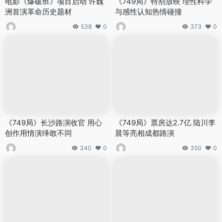
电影《爆破班》项目启动 许魏
《749局》特别放映 理性科学
洲首演革命历史题材
与感性认知热情碰撞
538
0
373
0
《749局》长沙路演收官 用心
《749局》票房达2.7亿 陆川李
创作用情演绎敢不同
晨等亮相成都路演
340
0
350
0