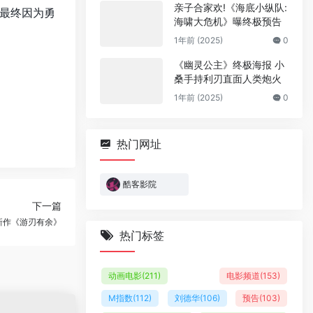
亲子合家欢!《海底小纵队:
最终因为勇
海啸大危机》曝终极预告
1年前 (2025)
0
《幽灵公主》终极海报 小
桑手持利刃直面人类炮火
1年前 (2025)
0
热门网址
酷客影院
下一篇
新作《游刃有余》
热门标签
动画电影
(211)
电影频道
(153)
M指数
(112)
刘德华
(106)
预告
(103)