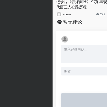
纪录片《青海面匠》立项 再
代面匠人心路历程
admin
279
暂无评论