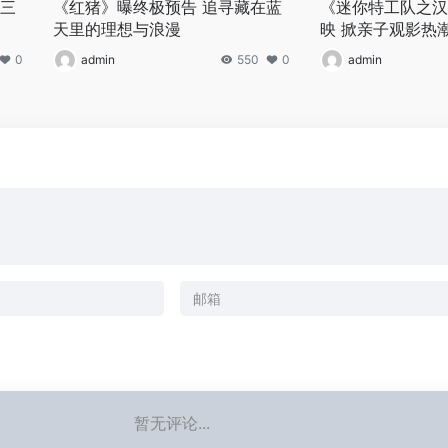
现三
《红猪》曝终极预告 追寻藏在蓝
《迷你特工队之汉
天里的理想与浪漫
映 掀亲子观影热
0
admin
550
0
admin
暂无评论...