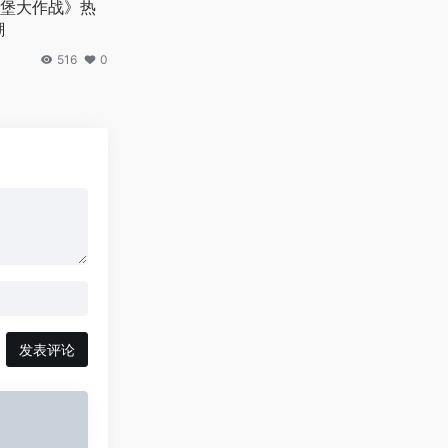
堡大作战》热
潮
516
0
发表评论