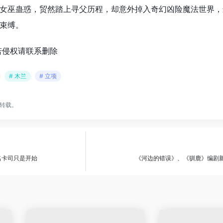
女巫蛊惑，贸然踏上寻父历程，却意外掉入奇幻凶险魔法世界，
束缚。
若侵权请联系删除
# 木兰
# 立项
转载。
名卡司只是开始
《河边的错误》、《驯鹿》编剧