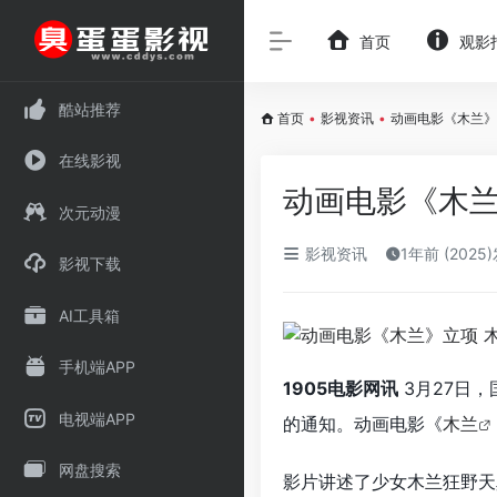
首页
观影
酷站推荐
首页
•
影视资讯
•
动画电影《木兰》
在线影视
动画电影《木兰
次元动漫
影视资讯
1年前 (2025
影视下载
AI工具箱
手机端APP
1905电影网讯
3月27日，
电视端APP
的通知。动画电影《
木兰
网盘搜索
影片讲述了少女木兰狂野天