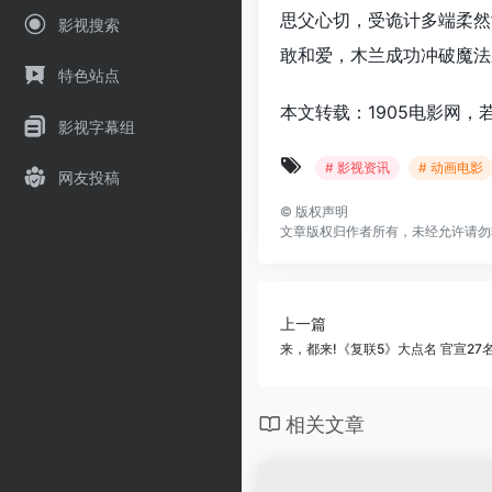
思父心切，受诡计多端柔然
影视搜索
敢和爱，木兰成功冲破魔法
特色站点
本文转载：1905电影网，
影视字幕组
# 影视资讯
# 动画电影
网友投稿
©
版权声明
文章版权归作者所有，未经允许请勿
上一篇
来，都来!《复联5》大点名 官宣27
相关文章