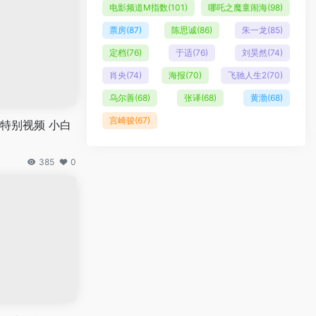
电影频道M指数
(101)
哪吒之魔童闹海
(98)
票房
(87)
陈思诚
(86)
朱一龙
(85)
定档
(76)
于适
(76)
刘昊然
(74)
肖央
(74)
海报
(70)
飞驰人生2
(70)
乌尔善
(68)
张译
(68)
黄渤
(68)
宫崎骏
(67)
特别视频 小白
385
0