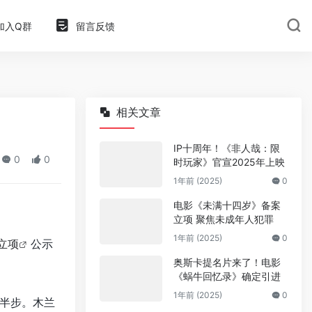
加入Q群
留言反馈
相关文章
IP十周年！《非人哉：限
0
0
时玩家》官宣2025年上映
1年前 (2025)
0
电影《未满十四岁》备案
立项 聚焦未成年人犯罪
1年前 (2025)
0
立项
公示
奥斯卡提名片来了！电影
《蜗牛回忆录》确定引进
1年前 (2025)
0
半步。
木兰