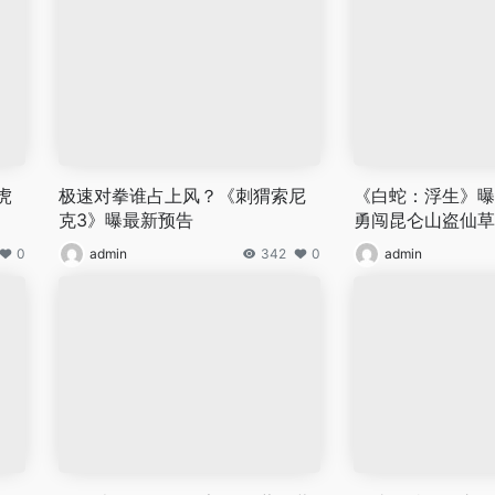
虎
极速对拳谁占上风？《刺猬索尼
《白蛇：浮生》曝
克3》曝最新预告
勇闯昆仑山盗仙草
0
admin
342
0
admin