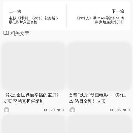
上一篇
下一篇
电影《封神》《深海》获奥斯卡
《养蜂人》曝IMAX导演特辑 杰
最佳影片入围资格
森·斯坦森火爆开打
相关文章
《我是全世界最幸福的宝贝》
首部“狄系”动画电影！《狄仁
立项 李鸿其担任编剧
杰:怒目金刚》立项
520
0
385
0