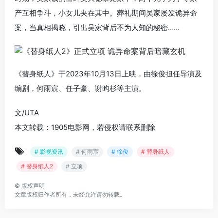
产互相争斗，小女儿夹在其中。葬礼期间吴家屡发诡异命
案，当真相揭晓，引出吴家背后不为人知的秘密……
《替身纸人》于2023年10月13日上映，由徐俊担任导演及
编剧，何雨宸、任子豪、谢昀杉等主演。
文/UTA
本文转载：1905电影网，若侵权请联系删除
# 影视资讯
# 何雨宸
# 徐俊
# 替身纸人
# 替身纸人2
# 立项
©
版权声明
文章版权归作者所有，未经允许请勿转载。