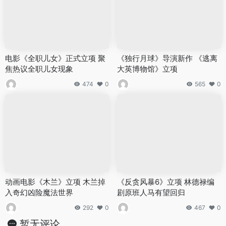
电影《全职儿女》正式立项 聚
《独行月球》导演新作 《逃离
焦热议全职儿女现象
大英博物馆》立项
474
0
565
0
动画电影《木兰》立项 木兰掉
《反贪风暴6》立项 林德禄编
入奇幻凶险魔法世界
剧原班人马有望回归
292
0
467
0
暂无评论