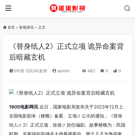
首页
•
影视资讯
•
正文
《替身纸人2》正式立项 诡异命案背
后暗藏玄机
3年前 (2024)发布
admin
482
0
0
1905电影网讯
近日，国家电影局发布关于2023年12月上
全国电影剧本（梗概）备案、
立项
公示的通知，《
替身
纸人
2》正式立项，
徐俊
担任编剧。故事梗概为：民国
时期，吴家镇的富绅吴大德暴毙家中，两个儿子为争夺家