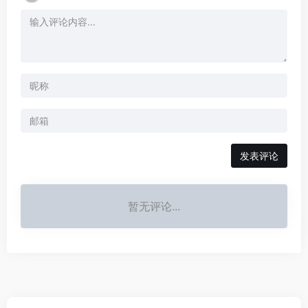
发表评论
暂无评论...