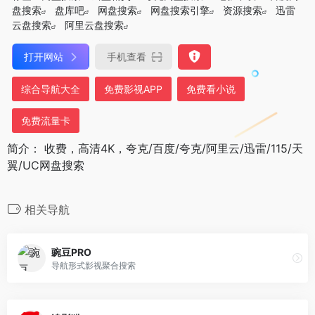
盘搜索
盘库吧
网盘搜索
网盘搜索引擎
资源搜索
迅雷
云盘搜索
阿里云盘搜索
打开网站
手机查看
综合导航大全
免费影视APP
免费看小说
免费流量卡
简介： 收费，高清4K，夸克/百度/夸克/阿里云/迅雷/115/天
翼/UC网盘搜索
相关导航
豌豆PRO
导航形式影视聚合搜索