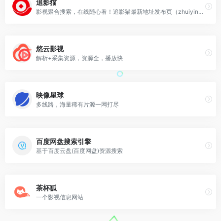
追影猫
影视聚合搜索，在线随心看！追影猫最新地址发布页（zhuiyingmiao.vip），汇集全球最全电影、电视剧、综艺、动漫、纪录片等影视资源站点！
悠云影视
解析+采集资源，资源全，播放快
映像星球
多线路，海量稀有片源一网打尽
百度网盘搜索引擎
基于百度云盘(百度网盘)资源搜索
茶杯狐
一个影视信息网站