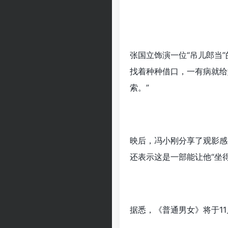
张国立饰演一位“吊儿郎当
找着种种借口，一有病就给
索。”
映后，冯小刚分享了观影感
还表示这是一部能让他“坐
据悉，《普通男女》将于11