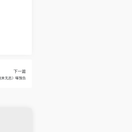
下一篇
别来无恙》曝预告