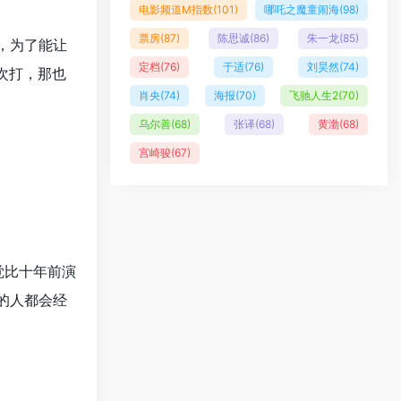
电影频道M指数
(101)
哪吒之魔童闹海
(98)
票房
(87)
陈思诚
(86)
朱一龙
(85)
，为了能让
定档
(76)
于适
(76)
刘昊然
(74)
次打，那也
肖央
(74)
海报
(70)
飞驰人生2
(70)
乌尔善
(68)
张译
(68)
黄渤
(68)
宫崎骏
(67)
觉比十年前演
的人都会经