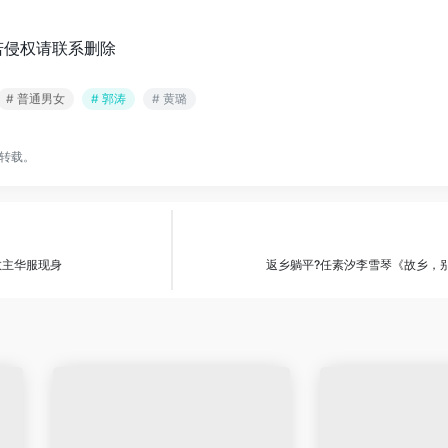
若侵权请联系删除
# 普通男女
# 郭涛
# 黄璐
转载。
教主华服现身
返乡躺平?任素汐李雪琴《故乡，