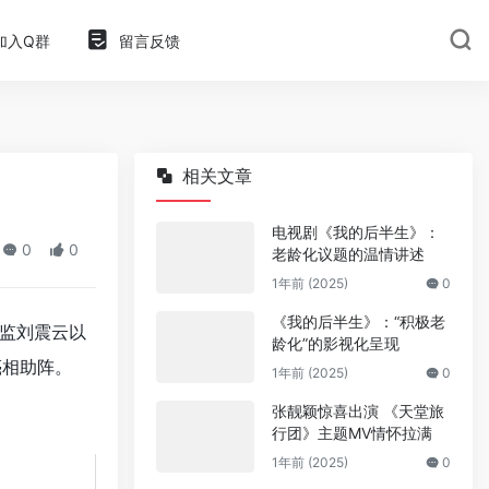
加入Q群
留言反馈
相关文章
电视剧《我的后半生》：
0
0
老龄化议题的温情讲述
1年前 (2025)
0
《我的后半生》：“积极老
监刘震云以
龄化”的影视化呈现
亮相助阵。
1年前 (2025)
0
张靓颖惊喜出演 《天堂旅
行团》主题MV情怀拉满
1年前 (2025)
0