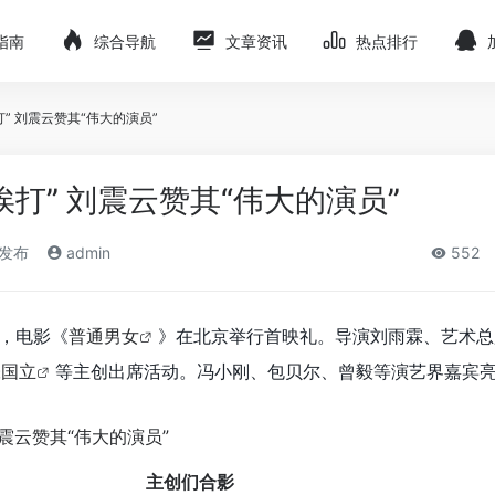
指南
综合导航
文章资讯
热点排行
” 刘震云赞其“伟大的演员”
挨打” 刘震云赞其“伟大的演员”
)发布
admin
552
日，电影《
普通男女
》在北京举行首映礼。导演刘雨霖、艺术总
张国立
等主创出席活动。冯小刚、包贝尔、曾毅等演艺界嘉宾
主创们合影