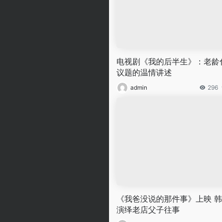
电视剧《我的后半生》：老龄
议题的温情讲述
admin
296
《我爸没说的那件事》上映 
演绎老店父子往事