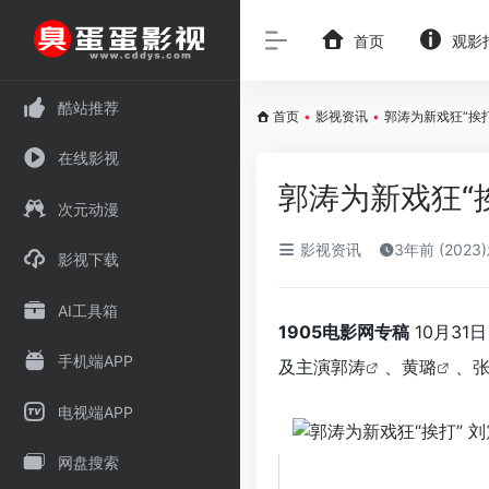
首页
观影
酷站推荐
首页
•
影视资讯
•
郭涛为新戏狂“挨打
在线影视
郭涛为新戏狂“
次元动漫
影视资讯
3年前 (2023
影视下载
AI工具箱
1905电影网专稿
10月31
手机端APP
及主演
郭涛
、
黄璐
、
电视端APP
网盘搜索