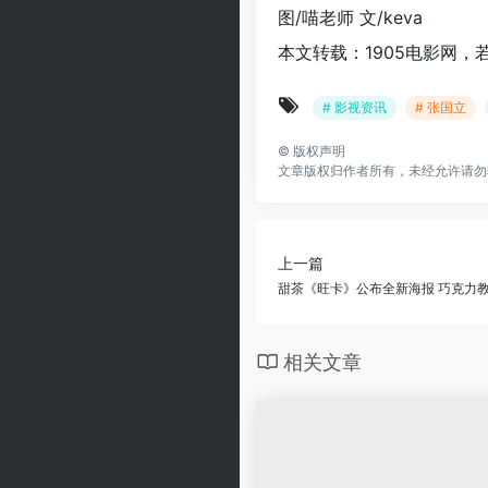
图/喵老师 文/keva
本文转载：1905电影网，
# 影视资讯
# 张国立
©
版权声明
文章版权归作者所有，未经允许请勿
上一篇
甜茶《旺卡》公布全新海报 巧克力
相关文章