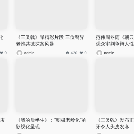
化
《三叉戟》曝精彩片段 三位警界
范伟周冬雨《朝云
老炮共掀探案风暴
观众审判争辩人性
0
admin
420
0
admin
韩庚
《我的后半生》：“积极老龄化”的
《三叉戟》发布正
影视化呈现
牙令人头皮发麻