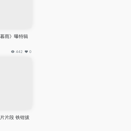
暮雨》曝特辑
442
0
片片段 铁钳拔