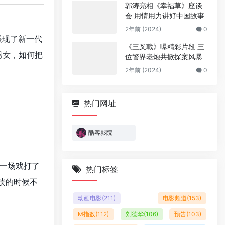
郭涛亮相《幸福草》座谈
会 用情用力讲好中国故事
2年前 (2024)
0
展现了新一代
《三叉戟》曝精彩片段 三
男女，如何把
位警界老炮共掀探案风暴
2年前 (2024)
0
热门网址
酷客影院
一场戏打了
热门标签
溃的时候不
动画电影
(211)
电影频道
(153)
M指数
(112)
刘德华
(106)
预告
(103)