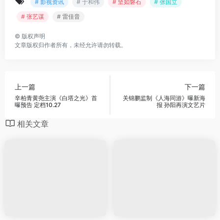
# 影视资讯
# 于和伟
# 坚如磐石
# 张国立
# 张艺谋
# 雷佳音
©
版权声明
文章版权归作者所有，未经允许请勿转载。
上一篇
下一篇
辛柏青黄尧主演《白塔之光》首
关锦鹏监制《人海同游》曝新海
曝预告 定档10.27
报 孙阳再演文艺片
相关文章