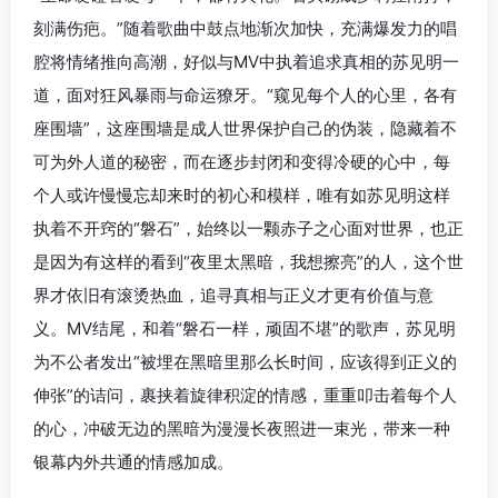
刻满伤疤。”随着歌曲中鼓点地渐次加快，充满爆发力的唱
腔将情绪推向高潮，好似与MV中执着追求真相的苏见明一
道，面对狂风暴雨与命运獠牙。“窥见每个人的心里，各有
座围墙”，这座围墙是成人世界保护自己的伪装，隐藏着不
可为外人道的秘密，而在逐步封闭和变得冷硬的心中，每
个人或许慢慢忘却来时的初心和模样，唯有如苏见明这样
执着不开窍的“磐石”，始终以一颗赤子之心面对世界，也正
是因为有这样的看到“夜里太黑暗，我想擦亮”的人，这个世
界才依旧有滚烫热血，追寻真相与正义才更有价值与意
义。MV结尾，和着“磐石一样，顽固不堪”的歌声，苏见明
为不公者发出“被埋在黑暗里那么长时间，应该得到正义的
伸张”的诘问，裹挟着旋律积淀的情感，重重叩击着每个人
的心，冲破无边的黑暗为漫漫长夜照进一束光，带来一种
银幕内外共通的情感加成。