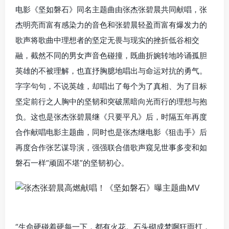
电影《坚如磐石》同名主题曲由张杰张碧晨共同献唱，张
杰明亮而富有感染力的音色和张碧晨轻盈而富有爆发力的
歌声将歌曲中理想者的坚定无畏与现实的挫折低谷相交
融，截然不同的男女声音色碰撞，既曲折婉转地吟诵孤胆
英雄的不被理解，也直抒胸臆地唱出与命运对抗的勇气。
字字句句，不说英雄，却唱出了每个为了真相、为了目标
坚定前行之人胸中的坚韧和突破黑暗向光而行的理想与抱
负。这也是张杰张碧晨继《只要平凡》后，时隔五年再度
合作献唱电影主题曲，同时也是张杰继电影《狙击手》后
再度合作张艺谋导演，强强联合借歌声窥见世事多变和如
磐石一样“顽固不堪”的坚韧初心。
“生命硬碰着硬每一下，都有火花。石头砌成梦啊狂雨打，