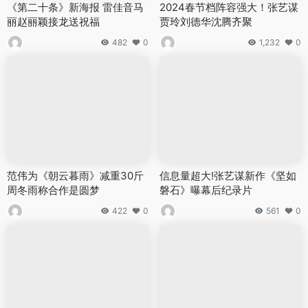
《第二十条》新海报 雷佳音马
2024春节档阵容强大！张艺谋
丽赵丽颖接龙送祝福
贾玲刘德华沈腾齐聚
482
0
1,232
0
范伟为《朝云暮雨》减重30斤
信息量超大!张艺谋新作《坚如
周冬雨称合作是圆梦
磐石》曝幕后纪录片
422
0
561
0