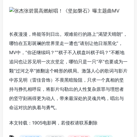
长夜漫漫，终能等到日出。艰难前行的路上“渴望天晴朗”，
哪怕在五彩斑斓的世界里走一遭也“请别让他日渐黑化”，
MV中，“你还继续吗？”“棋子不入棋盘叫棋子吗？”不断地
追问也让苏见明一次次坚定，哪怕只是一只“卒”也要成为一
颗“过河之卒”掀翻这个畸形的棋局。激荡人心的歌词与影片
中苏见明（雷佳音饰）不畏黑暗险阻，只求一个真相的坚
持与挣扎相呼应，将影片勾勒出的人性复杂原罪与理想者
的坚守刻画得更为动人，带来最深处的灵魂共鸣，唱出与
命运对抗的执着与勇气。
本文转载：1905电影网，若侵权请联系删除