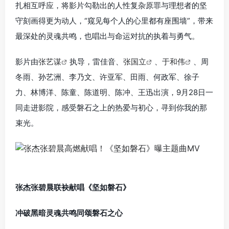
扎相互呼应，将影片勾勒出的人性复杂原罪与理想者的坚
守刻画得更为动人，“窥见每个人的心里都有座围墙”，带来
最深处的灵魂共鸣，也唱出与命运对抗的执着与勇气。
影片由
张艺谋
执导，雷佳音、
张国立
、
于和伟
、周
冬雨、孙艺洲、李乃文、许亚军、田雨、何政军、徐子
力、林博洋、陈童、陈道明、陈冲、王迅出演，9月28日一
同走进影院，感受磐石之上的热爱与初心，寻到你我的那
束光。
张杰张碧晨联袂献唱《坚如磐石》
冲破黑暗灵魂共鸣同颂磐石之心