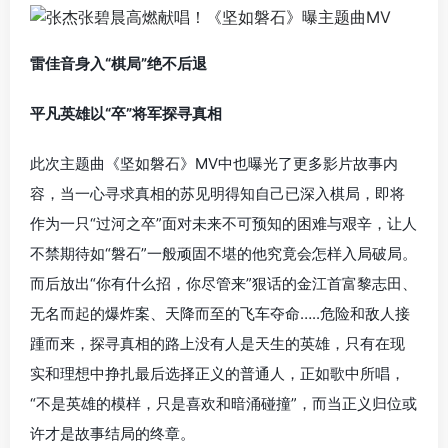
雷佳音身入“棋局”绝不后退
平凡英雄以“卒”将军探寻真相
此次主题曲《坚如磐石》MV中也曝光了更多影片故事内
容，当一心寻求真相的苏见明得知自己已深入棋局，即将
作为一只“过河之卒”面对未来不可预知的困难与艰辛，让人
不禁期待如“磐石”一般顽固不堪的他究竟会怎样入局破局。
而后放出“你有什么招，你尽管来”狠话的金江首富黎志田、
无名而起的爆炸案、天降而至的飞车夺命…..危险和敌人接
踵而来，探寻真相的路上没有人是天生的英雄，只有在现
实和理想中挣扎最后选择正义的普通人，正如歌中所唱，
“不是英雄的模样，只是喜欢和暗涌碰撞”，而当正义归位或
许才是故事结局的终章。