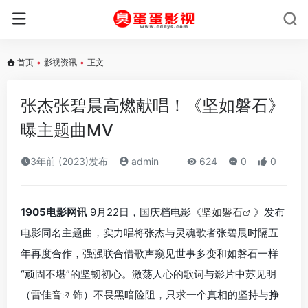
首页
•
影视资讯
•
正文
张杰张碧晨高燃献唱！《坚如磐石》
曝主题曲MV
3年前 (2023)发布
admin
624
0
0
1905电影网讯
9月22日，国庆档电影《
坚如磐石
》发布
电影同名主题曲，实力唱将张杰与灵魂歌者张碧晨时隔五
年再度合作，强强联合借歌声窥见世事多变和如磐石一样
“顽固不堪”的坚韧初心。激荡人心的歌词与影片中苏见明
（
雷佳音
饰）不畏黑暗险阻，只求一个真相的坚持与挣