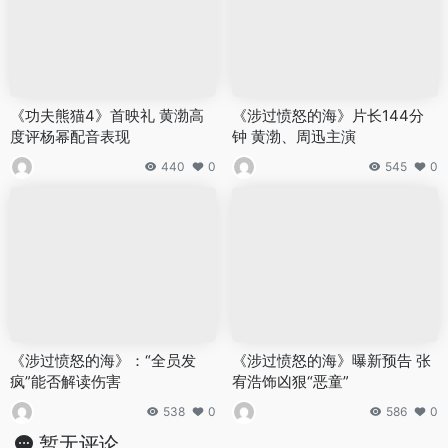
《功夫熊猫4》首映礼 黄渤高
《涉过愤怒的海》片长144分
度评杨幂配音表现
钟 黄渤、周迅主演
440
0
545
0
《涉过愤怒的海》：“全员发
《涉过愤怒的海》曝新预告 张
疯”能否解读伤害
宥浩饰凶狠“恶童”
538
0
586
0
暂无评论