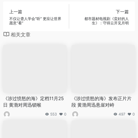
上一篇
下一篇
不仅让聋人学会“听” 更应让世界
都市题材电视剧《蛮好的人
愿意“看”
生》：守得云开见月明
相关文章
《涉过愤怒的海》定档11月25
《涉过愤怒的海》发布正片片
日 黄渤对周迅锁喉
段 黄渤周迅悬崖对峙
553
0
497
0