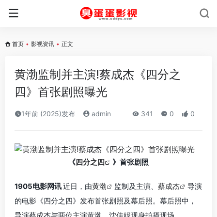
首页
•
影视资讯
•
正文
黄渤监制并主演!蔡成杰《四分之
四》首张剧照曝光
1年前 (2025)发布
admin
341
0
0
《
四分之四
》首张剧照
1905电影网讯
近日，由
黄渤
监制及主演、
蔡成杰
导演
的电影《四分之四》发布首张剧照及幕后照。幕后照中，
导演蔡成杰与两位主演黄渤、沈佳妮现身拍摄现场。