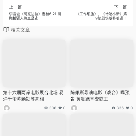
上一篇
下一篇
李雪健《阿克达拉》定档6.21 回
《工作细胞》、《蜡笔小新》第
顾援疆人热血足迹
9部剧场版将引进！
相关文章
第十六届两岸电影展台北场 易
陈佩斯导演电影《戏台》曝预
烊千玺蒋勤勤等亮相
告 黄渤跑堂变霸王
306
0
336
0