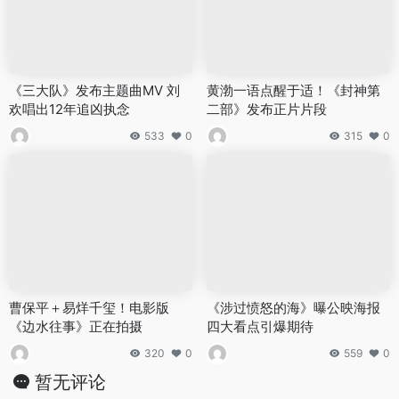
《三大队》发布主题曲MV 刘
黄渤一语点醒于适！《封神第
欢唱出12年追凶执念
二部》发布正片片段
533
0
315
0
曹保平＋易烊千玺！电影版
《涉过愤怒的海》曝公映海报
《边水往事》正在拍摄
四大看点引爆期待
320
0
559
0
暂无评论