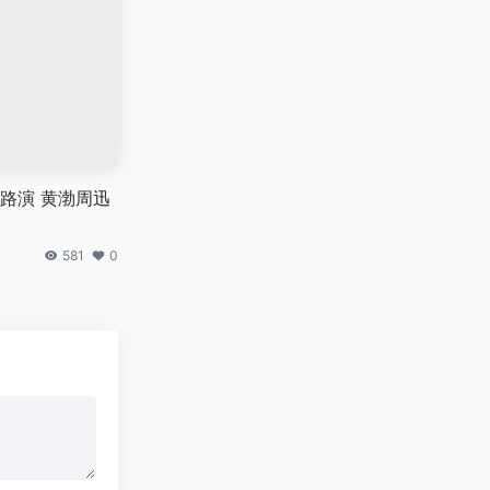
路演 黄渤周迅
581
0