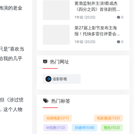
黄渤监制并主演!蔡成杰
饰演的老金
《四分之四》首张剧照曝
光
1年前 (2025)
0
第27届上影节发布主海
报！托纳多雷任评委会主
席
1年前 (2025)
0
只是“喜欢当
给我的几乎
热门网址
追影影视
但《涉过愤
热门标签
，这个人物
动画电影
(211)
电影频道
(153)
M指数
(112)
刘德华
(106)
预告
(103)