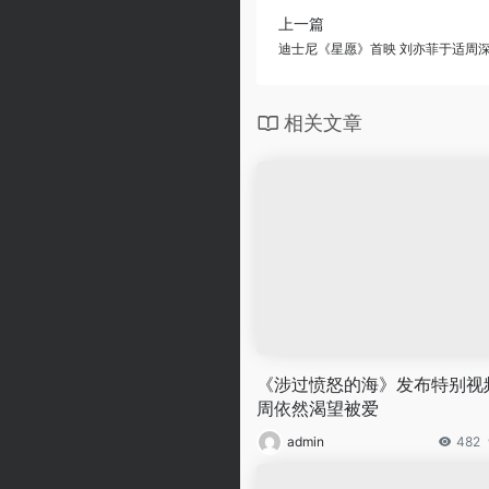
上一篇
迪士尼《星愿》首映 刘亦菲于适周
相关文章
《涉过愤怒的海》发布特别视
周依然渴望被爱
admin
482