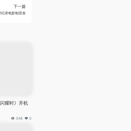
下一篇
讨纪录电影制宣发
闪耀时》开机
348
0