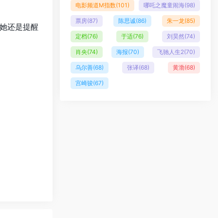
电影频道M指数
(101)
哪吒之魔童闹海
(98)
票房
(87)
陈思诚
(86)
朱一龙
(85)
她还是提醒
定档
(76)
于适
(76)
刘昊然
(74)
肖央
(74)
海报
(70)
飞驰人生2
(70)
乌尔善
(68)
张译
(68)
黄渤
(68)
宫崎骏
(67)