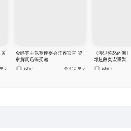
 黄
金爵奖主竞赛评委会阵容官宣 梁
《涉过愤怒的海》
家辉周迅等受邀
邓超段奕宏重聚
0
admin
442
0
admin