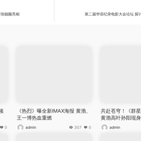
深张靓颖亮相
第二届华语纪录电影大会论坛 探
频
《热烈》曝全新IMAX海报 黄渤、
共赴苍穹！《群星
王一博热血重燃
黄渤高叶孙阳现身
0
admin
307
0
admin