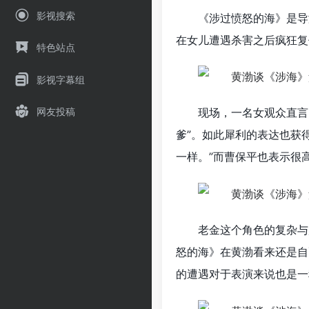
影视搜索
《涉过愤怒的海》是导
在女儿遭遇杀害之后疯狂复
特色站点
影视字幕组
网友投稿
现场，一名女观众直言
爹”。如此犀利的表达也获
一样。”而曹保平也表示很
老金这个角色的复杂与
怒的海》在黄渤看来还是自
的遭遇对于表演来说也是一