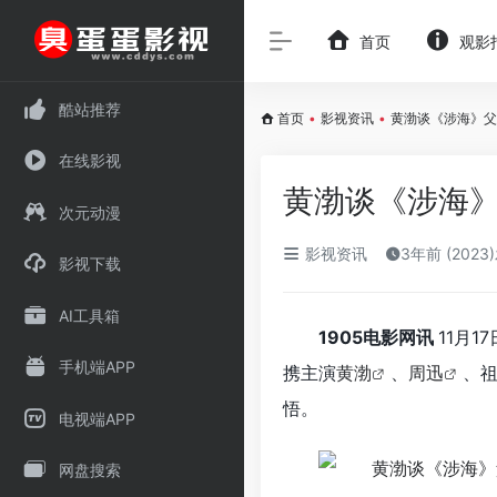
首页
观影
酷站推荐
首页
•
影视资讯
•
黄渤谈《涉海》父
在线影视
黄渤谈《涉海》
次元动漫
影视资讯
3年前 (2023
影视下载
AI工具箱
1905电影网讯
11月
手机端APP
携主演
黄渤
、
周迅
、
悟。
电视端APP
网盘搜索