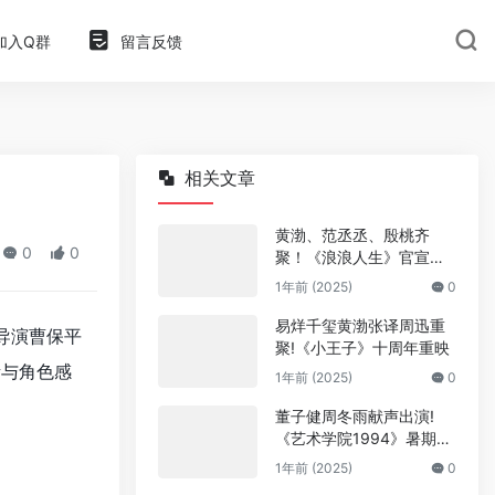
加入Q群
留言反馈
相关文章
黄渤、范丞丞、殷桃齐
0
0
聚！《浪浪人生》官宣阵
容
1年前 (2025)
0
易烊千玺黄渤张译周迅重
导演曹保平
聚!《小王子》十周年重映
考与角色感
1年前 (2025)
0
董子健周冬雨献声出演!
《艺术学院1994》暑期上
映
1年前 (2025)
0