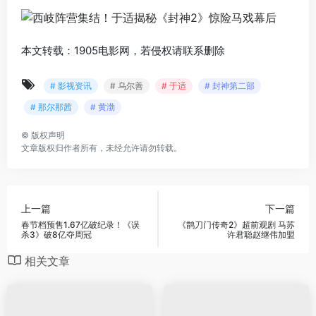
本文转载：1905电影网，若侵权请联系删除
# 影视资讯
# 乌尔善
# 于适
# 封神第二部
# 那尔那茜
# 黄渤
©
版权声明
文章版权归作者所有，未经允许请勿转载。
上一篇
下一篇
春节档预售1.67亿破纪录！《误
《鹊刀门传奇2》超前观剧 马苏
杀3》破8亿夺周冠
许君聪赵继伟加盟
相关文章