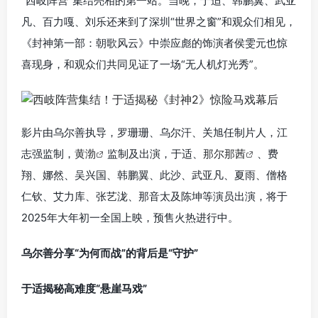
“西岐阵营”集结亮相的第一站。当晚，于适、韩鹏翼、武亚
凡、百力嘎、刘乐还来到了深圳“世界之窗”和观众们相见，
《封神第一部：朝歌风云》中崇应彪的饰演者侯雯元也惊
喜现身，和观众们共同见证了一场“无人机灯光秀”。
影片由乌尔善执导，罗珊珊、乌尔汗、关旭任制片人，江
志强监制，
黄渤
监制及出演，于适、
那尔那茜
、费
翔、娜然、吴兴国、韩鹏翼、此沙、武亚凡、夏雨、僧格
仁钦、艾力库、张艺泷、那音太及陈坤等演员出演，将于
2025年大年初一全国上映，预售火热进行中。
乌尔善分享“为何而战”的背后是“守护”
于适揭秘高难度“悬崖马戏”