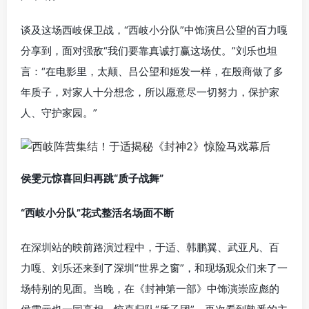
谈及这场西岐保卫战，“西岐小分队”中饰演吕公望的百力嘎
分享到，面对强敌“我们要靠真诚打赢这场仗。”刘乐也坦
言：“在电影里，太颠、吕公望和姬发一样，在殷商做了多
年质子，对家人十分想念，所以愿意尽一切努力，保护家
人、守护家园。”
侯雯元惊喜回归再跳“质子战舞”
“西岐小分队”花式整活名场面不断
在深圳站的映前路演过程中，于适、韩鹏翼、武亚凡、百
力嘎、刘乐还来到了深圳“世界之窗”，和现场观众们来了一
场特别的见面。当晚，在《封神第一部》中饰演崇应彪的