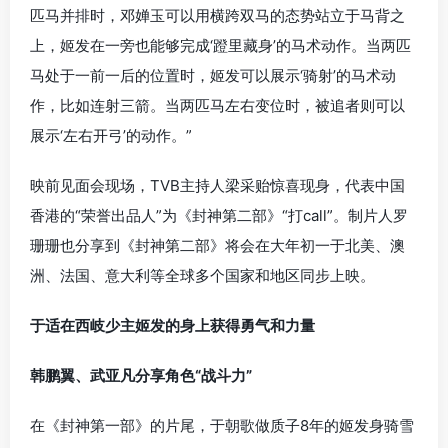
匹马并排时，邓婵玉可以用横跨双马的态势站立于马背之
上，姬发在一旁也能够完成‘蹬里藏身’的马术动作。当两匹
马处于一前一后的位置时，姬发可以展示‘骑射’的马术动
作，比如连射三箭。当两匹马左右变位时，被追者则可以
展示‘左右开弓’的动作。”
映前见面会现场，TVB主持人梁采贻惊喜现身，代表中国
香港的“荣誉出品人”为《封神第二部》“打call”。制片人罗
珊珊也分享到《封神第二部》将会在大年初一于北美、澳
洲、法国、意大利等全球多个国家和地区同步上映。
于适在西岐少主姬发的身上获得勇气和力量
韩鹏翼、武亚凡分享角色“战斗力”
在《封神第一部》的片尾，于朝歌做质子8年的姬发身骑雪