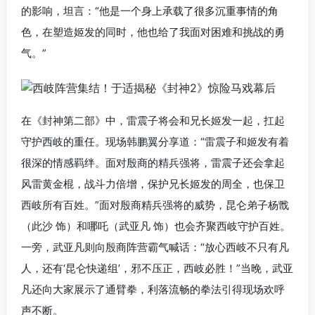
的影响，坦言：“他是一个身上承载了很多沉重事情的角
色，在塑造姬发的同时，他也给了我面对困难和挑战的勇
气。”
在《封神第二部》中，雷震子将会和兄长姬发一起，扛起
守护西岐的重任。现场韩鹏翼分享道：“雷震子和姬发有着
很深的情感羁绊。面对殷商的精兵强将，雷震子还会拿起
风雷黄金棍，战斗力倍增，保护兄长姬发的周全，也保卫
西岐所有百姓。”面对殷商精兵强将的威势，昆仑弟子杨戬
（此沙 饰）和哪吒（武亚凡 饰）也会齐聚西岐守护百姓。
一旁，武亚凡则向殷商阵营霸气喊话：“放心西岐不只有凡
人，还有‘昆仑快递组’，邪不压正，西岐必胜！”当晚，武亚
凡还向大家展示了通臂拳，利落流畅的拳法引得现场欢呼
声不断。