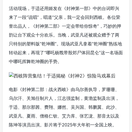
活动现场，于适还用姬发在《封神第一部》中的台词即兴
来了一段“说唱”，唱道“父亲，我一定会回到西岐。各位荣
誉出品人，《封神第二部》一定会带给你惊奇”，巧妙的押
韵让台下观众十分欢乐。
当晚，武亚凡还被观众赠予了两
只特别的塑料版“乾坤圈”。现场武亚凡拿着“乾坤圈”熟练地
转动起来，再现了“哪吒杨戬带殷郊尸体回昆仑”这一名场面
中哪吒挥舞乾坤圈的手势。
电影《封神第二部：战火西岐》由乌尔善执导，罗珊珊、
乌尔汗、关旭任制片人，江志强监制，黄渤监制及出演，
于适、那尔那茜、费翔、娜然、吴兴国、韩鹏翼、此沙、
武亚凡、夏雨、僧格仁钦、艾力库、张艺泷、那音太以及
陈坤等演员出演。影片将于2025年大年初一全国上映。