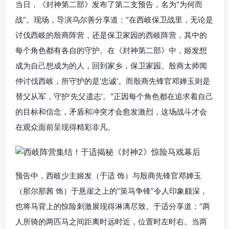
当日，《封神第二部》发布了第二支预告，名为“为何而
战”。现场，导演乌尔善分享道：“在西岐保卫战里，无论是
讨伐西岐的殷商阵营，还是保卫家园的西岐阵营，其中的
每个角色都有各自的守护。在《封神第二部》中，姬发想
成为自己想成为的人，回到家乡，保卫家园。殷商太师闻
仲讨伐西岐，所守护的是‘忠诚’。而殷商先锋官邓婵玉则是
替父从军，守护‘先父遗志’。”正因每个角色都在追求着自己
的目标和信念，矛盾和冲突才会愈发激烈，这场战斗才会
在观众面前呈现得精彩非凡。
预告中，西岐少主姬发（于适 饰）与殷商先锋官邓婵玉
（那尔那茜 饰）于悬崖之上的“策马争锋”令人印象颇深，
也将马背上的惊险刺激展现得淋漓尽致。于适分享道：“两
人所骑的两匹马之间距离时远时近，位置时左时右。当两