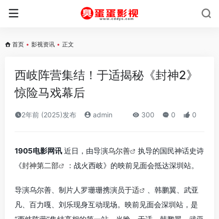
首页
•
影视资讯
•
正文
西岐阵营集结！于适揭秘《封神2》
惊险马戏幕后
2年前 (2025)发布
admin
300
0
0
1905电影网讯
近日，由导演
乌尔善
执导的国民神话史诗
《
封神第二部
：战火西岐》的映前见面会抵达深圳站。
导演乌尔善、制片人罗珊珊携演员
于适
、韩鹏翼、武亚
凡、百力嘎、刘乐现身互动现场。映前见面会深圳站，是