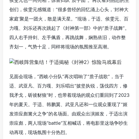
侯雯元也一同亮相，惊喜归队“质子团”。再次看到熟悉的主
创们，侯雯元感慨道：“很多曾经的回忆涌上心头，‘封神大
家庭’聚是一团火，散是满天星。”现场，于适、侯雯元、百
力嘎、刘乐还再次跳起了《封神第一部》中的“质子战舞”。
四人右手持剑、左手佩盾，再跳战舞，娴熟依旧，动作整
齐划一，气势十足，同样将现场的氛围推至高潮。
见面会现场，“西岐小分队”再次唱响了“质子战歌”，当于
适、武亚凡、百力嘎、刘乐唱出“披坚执锐，荡伐四方，修
我矛戈，斫彼豺狼”时，也带着现场的观众们重回到了2023
年的夏天。于适、韩鹏翼、武亚凡还和一位观众重现了“姬
发崇应彪篝火之争”的名场面。由观众出演姬发，于适出演
崇应彪，两人现场“battle”互相喊话，将电影里这场争吵生
动再现，现场氛围十分热烈。