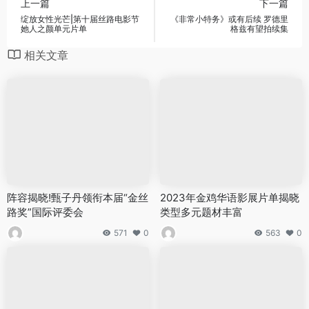
上一篇
下一篇
绽放女性光芒|第十届丝路电影节
《非常小特务》或有后续 罗德里
她人之颜单元片单
格兹有望拍续集
相关文章
阵容揭晓!甄子丹领衔本届“金丝
2023年金鸡华语影展片单揭晓
路奖”国际评委会
类型多元题材丰富
571
0
563
0