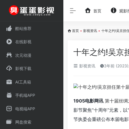
首页
观影
酷站推荐
首页
•
影视资讯
•
十年之约!吴京担
在线影视
十年之约!吴京
次元动漫
影视资讯
3年前 (2023
影视下载
AI工具箱
手机端APP
1905电影网讯
第十届丝绸
电视端APP
影节聚焦“十周年”元素，以
节执委会重磅公布本届电影
网盘搜索