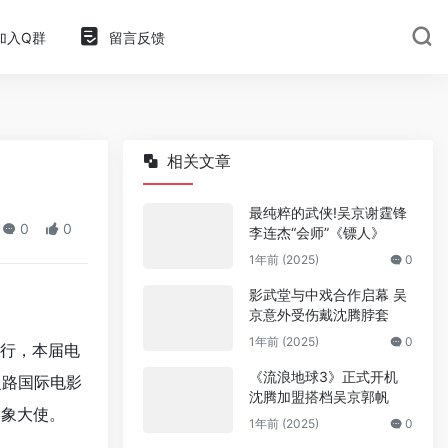
加入Q群
留言反馈
相关文章
最纯粹的武侠!吴京谢霆锋
0
0
李连杰“会师”《镖人》
1年前 (2025)
0
影武堂与中戏合作启幕 吴
京意外受伤戴沈腾脖套
1年前 (2025)
0
举行，本届电
《流浪地球3》正式开机
之路国际电影
沈腾加盟搭档吴京郭帆
形象大使。
1年前 (2025)
0