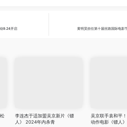
9.24开启
黄明昊担任第十届丝路国际电影
谭松
李连杰于适加盟吴京新片《镖
吴京联手袁和平！
人》 2024年内杀青
动作电影《镖人》