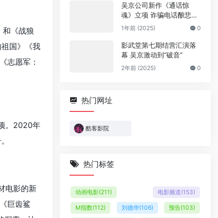
吴京公司新作《通话惊
魂》立项 诈骗电话酿悲
剧！
1年前 (2025)
0
》和《战狼
影武堂第七期结营汇演落
的祖国》《我
幕 吴京激动到“破音”
《志愿军：
2年前 (2025)
0
热门网址
。2020年
酷客影院
号。
热门标签
材电影的新
动画电影
(211)
电影频道
(153)
《巨齿鲨
M指数
(112)
刘德华
(106)
预告
(103)