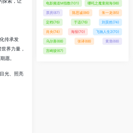
的探索，让
电影频道M指数
(101)
哪吒之魔童闹海
(98)
票房
(87)
陈思诚
(86)
朱一龙
(85)
定档
(76)
于适
(76)
刘昊然
(74)
肖央
(74)
海报
(70)
飞驰人生2
(70)
化传承发
乌尔善
(68)
张译
(68)
黄渤
(68)
聚世界力量，
宫崎骏
(67)
的期愿。
目光、照亮