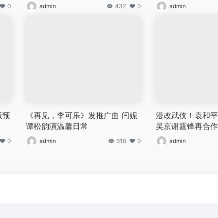
0
admin
432
0
admin
版预
《再见，李可乐》发推广曲 闫妮
漫改武侠！袁和平
谭松韵演温馨日常
吴京谢霆锋再合作
0
admin
618
0
admin