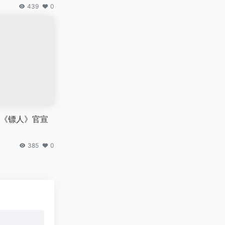
439
0
《镖人》官宣
385
0