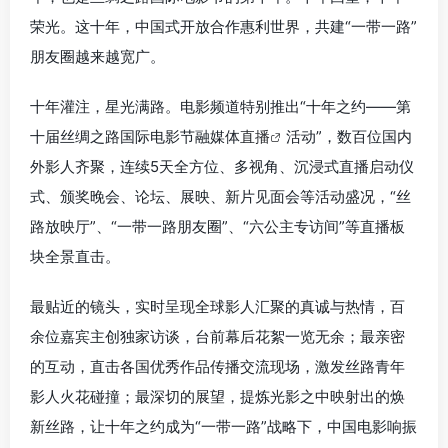
荣光。这十年，中国式开放合作惠利世界，共建“一带一路”
朋友圈越来越宽广。
十年灌注，星光满路。电影频道特别推出“十年之约——第
十届丝绸之路国际电影节融媒体
直播
活动”，数百位国内
外影人齐聚，连续5天全方位、多视角、沉浸式直播启动仪
式、颁奖晚会、论坛、展映、新片见面会等活动盛况，“丝
路放映厅”、“一带一路朋友圈”、“六公主专访间”等直播板
块全景直击。
最贴近的镜头，实时呈现全球影人汇聚的真诚与热情，百
余位嘉宾主创独家访谈，台前幕后花絮一览无余；最亲密
的互动，直击各国优秀作品传播交流现场，激发丝路青年
影人火花碰撞；最深切的展望，提炼光影之中映射出的焕
新丝路，让十年之约成为“一带一路”战略下，中国电影响振