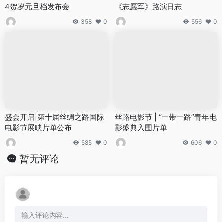
4贺岁元旦档发布会
《志愿军》路演日志
358
0
556
0
盛会开启|第十届丝绸之路国际
丝路电影节 | “一带一路”青年电
电影节展映片单公布
影盛典入围片单
585
0
606
0
暂无评论