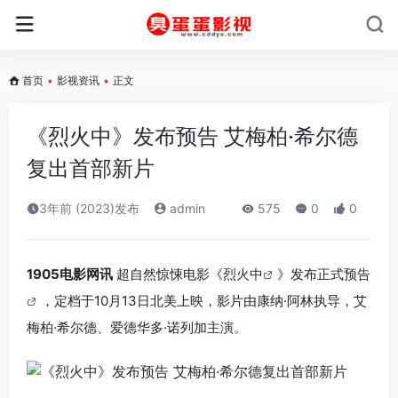
首页
•
影视资讯
•
正文
《烈火中》发布预告 艾梅柏·希尔德
复出首部新片
3年前 (2023)发布
admin
575
0
0
1905电影网讯
超自然惊悚电影《
烈火中
》发布正式
预告
，定档于10月13日北美上映，影片由康纳·阿林执导，艾
梅柏·希尔德、爱德华多·诺列加主演。