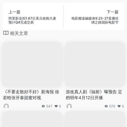
上一篇
下一篇
阿里影业拟1.67亿美元收购大麦
电影频道融媒体9.23-27直播丝
预计Q4完成交易
绸之路国际电影节
相关文章
《不要走散好不好》新海报 徐
游改真人剧《辐射》曝预告 定
若晗张开泰甜蜜对视
档明年4月12日开播
547
0
570
0