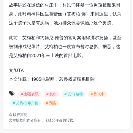
故事讲述在迷信的村庄中，村民们怀疑一位男孩被魔鬼附
身，此时精神科医生葛蕾丝（艾梅柏 饰）来到这里，认为
这个孩子只是有疾病，她力排众议尝试治疗这个男孩。
此前，艾梅柏和约翰尼·德普的官司案闹得沸沸扬扬，甚至
被制作成纪录片。艾梅柏也一度宣布暂时息影。据悉，这
是艾梅柏自2021年来上映的首部电影。
文/UTA
本文转载：1905电影网，若侵权请联系删除
# 影视资讯
# 复出
# 安珀·赫德
# 烈火中
# 艾梅柏·希尔德
# 预告
©
版权声明
文章版权归作者所有，未经允许请勿转载。