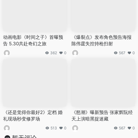
动画电影《时间之子》首曝预
《爆裂点》发布角色预告海报
告 5.30共赴奇幻之旅
陈伟霆失控持枪扫射
362
0
567
0
《还是觉得你最好2》定档 婚
《怒潮》曝新预告 张家辉阮经
礼现场秒变修罗场
天上演暗黑捉迷藏
513
0
567
0