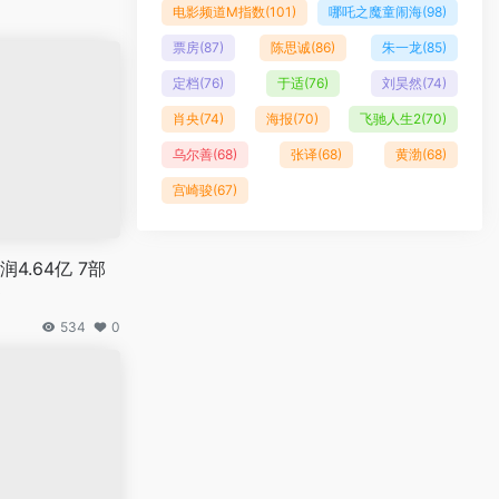
电影频道M指数
(101)
哪吒之魔童闹海
(98)
票房
(87)
陈思诚
(86)
朱一龙
(85)
定档
(76)
于适
(76)
刘昊然
(74)
肖央
(74)
海报
(70)
飞驰人生2
(70)
乌尔善
(68)
张译
(68)
黄渤
(68)
宫崎骏
(67)
4.64亿 7部
0
534
0