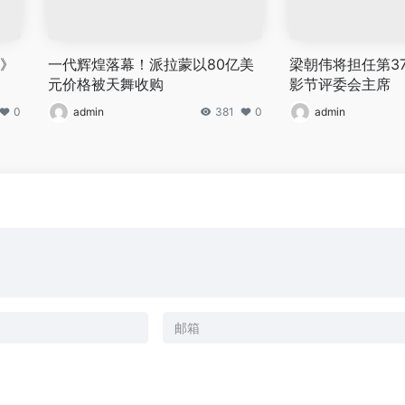
烫》
一代辉煌落幕！派拉蒙以80亿美
梁朝伟将担任第3
元价格被天舞收购
影节评委会主席
0
admin
381
0
admin