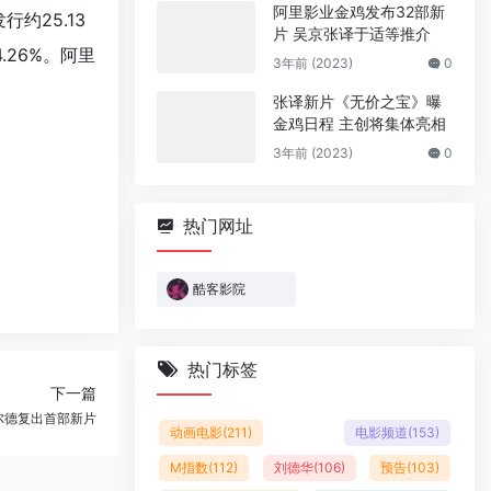
阿里影业金鸡发布32部新
约25.13
片 吴京张译于适等推介
26%。阿里
3年前 (2023)
0
张译新片《无价之宝》曝
金鸡日程 主创将集体亮相
3年前 (2023)
0
热门网址
酷客影院
热门标签
下一篇
尔德复出首部新片
动画电影
(211)
电影频道
(153)
M指数
(112)
刘德华
(106)
预告
(103)