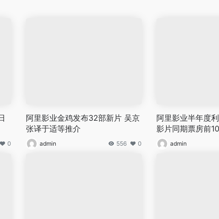
日
阿里影业金鸡发布32部新片 吴京
阿里影业半年度利润
张译于适等推介
影片同期票房前1
0
admin
556
0
admin