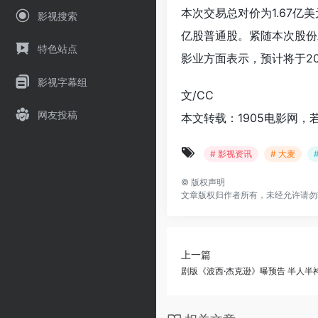
本次交易总对价为1.67亿美
影视搜索
亿股普通股。紧随本次股份
特色站点
影业方面表示，预计将于2
影视字幕组
文/CC
网友投稿
本文转载：1905电影网，
# 影视资讯
# 大麦
©
版权声明
文章版权归作者所有，未经允许请勿
上一篇
剧版《波西·杰克逊》曝预告 半人半