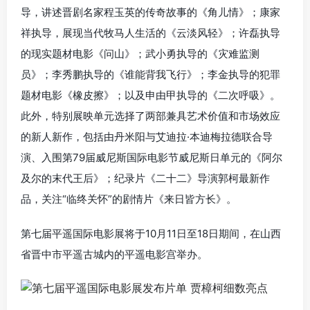
导，讲述晋剧名家程玉英的传奇故事的《角儿情》；康家
祥执导，展现当代牧马人生活的《云淡风轻》；许磊执导
的现实题材电影《问山》；武小勇执导的《灾难监测
员》；李秀鹏执导的《谁能背我飞行》；李金执导的犯罪
题材电影《橡皮擦》；以及申由甲执导的《二次呼吸》。
此外，特别展映单元选择了两部兼具艺术价值和市场效应
的新人新作，包括由丹米阳与艾迪拉·本迪梅拉德联合导
演、入围第79届威尼斯国际电影节威尼斯日单元的《阿尔
及尔的末代王后》；纪录片《二十二》导演郭柯最新作
品，关注“临终关怀”的剧情片《来日皆方长》。
第七届平遥国际电影展将于10月11日至18日期间，在山西
省晋中市平遥古城内的平遥电影宫举办。