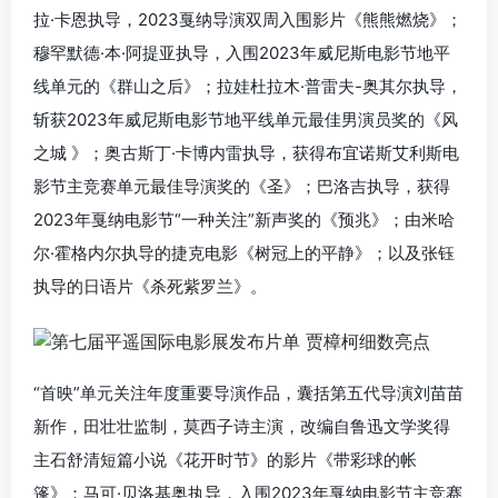
拉·卡恩执导，2023戛纳导演双周入围影片《熊熊燃烧》；
穆罕默德·本·阿提亚执导，入围2023年威尼斯电影节地平
线单元的《群山之后》；拉娃杜拉木·普雷夫-奥其尔执导，
斩获2023年威尼斯电影节地平线单元最佳男演员奖的《风
之城 》；奥古斯丁·卡博内雷执导，获得布宜诺斯艾利斯电
影节主竞赛单元最佳导演奖的《圣》；巴洛吉执导，获得
2023年戛纳电影节“一种关注”新声奖的《预兆》；由米哈
尔·霍格内尔执导的捷克电影《树冠上的平静》；以及张钰
执导的日语片《杀死紫罗兰》。
“首映”单元关注年度重要导演作品，囊括第五代导演刘苗苗
新作，田壮壮监制，莫西子诗主演，改编自鲁迅文学奖得
主石舒清短篇小说《花开时节》的影片《带彩球的帐
篷》；马可·贝洛基奥执导，入围2023年戛纳电影节主竞赛