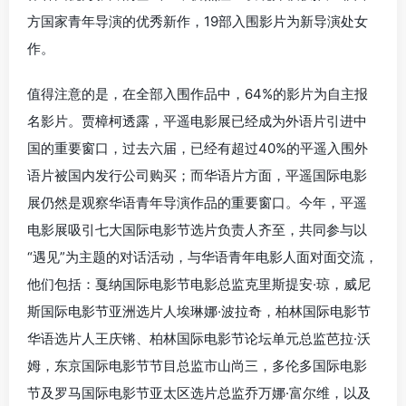
方国家青年导演的优秀新作，19部入围影片为新导演处女
作。
值得注意的是，在全部入围作品中，64%的影片为自主报
名影片。贾樟柯透露，平遥电影展已经成为外语片引进中
国的重要窗口，过去六届，已经有超过40%的平遥入围外
语片被国内发行公司购买；而华语片方面，平遥国际电影
展仍然是观察华语青年导演作品的重要窗口。今年，平遥
电影展吸引七大国际电影节选片负责人齐至，共同参与以
“遇见”为主题的对话活动，与华语青年电影人面对面交流，
他们包括：戛纳国际电影节电影总监克里斯提安·琼，威尼
斯国际电影节亚洲选片人埃琳娜·波拉奇，柏林国际电影节
华语选片人王庆锵、柏林国际电影节论坛单元总监芭拉·沃
姆，东京国际电影节节目总监市山尚三，多伦多国际电影
节及罗马国际电影节亚太区选片总监乔万娜·富尔维，以及