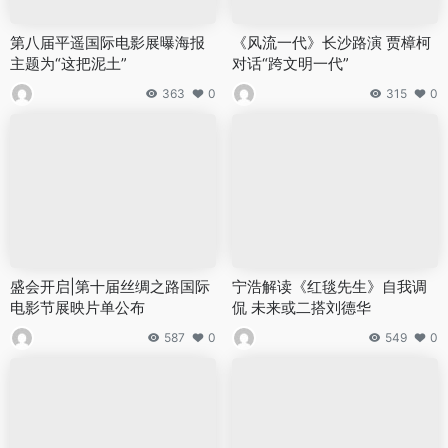
第八届平遥国际电影展曝海报
《风流一代》长沙路演 贾樟柯
主题为“这把泥土”
对话“跨文明一代”
363
0
315
0
盛会开启|第十届丝绸之路国际
宁浩解读《红毯先生》自我调
电影节展映片单公布
侃 未来或二搭刘德华
587
0
549
0