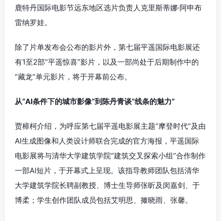
鹿特丹国际电影节远东地区选片负责人克里斯蒂娜·阿申布
雷纳罗娃。
除了片单发布会公布的影片外，第七届平遥国际电影展还
有1至2部“平遥惊喜”影片，以及一部尚处于后期制作中的
“藏龙”单元影片，将于开幕前公布。
从“AI条件下的城市影像”到陈丹青谈“线条的魅力”
贾樟柯介绍，为呼应第七届平遥电影展主题“摩登时代”及由
AI生成图像和人类设计师联合完成的官方海报，平遥国际
电影展将与清华大学建筑学院“建筑交叉探索小组”合作制作
一部AI短片，于开幕式上呈现。该指导教师团队包括清华
大学建筑学院长聘副教授、博士生导师张昕及闵嘉剑、于
博柔；学生创作团队成员包括艾明思、撖晓雨、张馨。