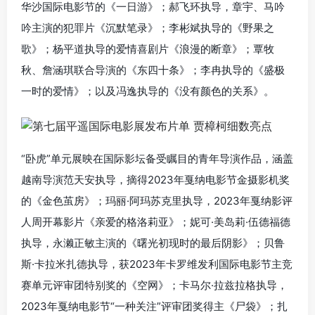
华沙国际电影节的《一日游》；郝飞环执导，章宇、马吟
吟主演的犯罪片《沉默笔录》；李彬斌执导的《野果之
歌》；杨平道执导的爱情喜剧片《浪漫的断章》；覃牧
秋、詹涵琪联合导演的《东四十条》；李冉执导的《盛极
一时的爱情》；以及冯逸执导的《没有颜色的关系》。
“卧虎”单元展映在国际影坛备受瞩目的青年导演作品，涵盖
越南导演范天安执导，摘得2023年戛纳电影节金摄影机奖
的《金色茧房》；玛丽·阿玛苏克里执导，2023年戛纳影评
人周开幕影片《亲爱的格洛莉亚》；妮可·美岛莉·伍德福德
执导，永濑正敏主演的《曙光初现时的最后阴影》；贝鲁
斯·卡拉米扎德执导，获2023年卡罗维发利国际电影节主竞
赛单元评审团特别奖的《空网》；卡马尔·拉兹拉格执导，
2023年戛纳电影节“一种关注”评审团奖得主《尸袋》；扎