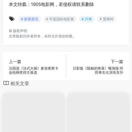
本文转载：1905电影网，若侵权请联系删除
# 影视资讯
# 平遥国际电影展
# 片单
# 贾樟柯
©
版权声明
文章版权归作者所有，未经允许请勿转载。
上一篇
下一篇
法国选《法式火锅》参加奥斯卡
日影版《隐秘的角落》曝海报 冈
金棕榈奖得主落选
田将生出演张东升
相关文章