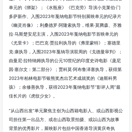
单元的《绑架》；《水瓶座》《巴克劳》导演小克莱伯·门
多萨新作、入围2023年戛纳电影节特别展映单元的纪录片
《幽灵肖像》；利桑德罗·阿隆索执导，维果·莫腾森、齐雅
拉·马斯楚安尼主演，入围2023年戛纳电影节首映单元的
《尤里卡》；巴巴克·贾拉利执导的《弗里蒙特》；塞德里
克·康执导，入围2023年戛纳导演双周的《戈德曼审判》；
由曼尼·拉特纳姆执导的公元10世纪的印度史诗电影《庞尼
因·塞尔文：第二部分》；贾科莫·阿布鲁泽塞执导，获得第
2023年柏林电影节银熊奖杰出艺术成就奖的《迪斯科男
孩》；余修善执导，获得2023年戛纳电影节“影评人周”最
佳长片的《虎纹少女》。
“从山西出发”单元聚焦主创为山西籍电影人、或山西影视公
司担任第一出品方、或在山西取景拍摄、或以山西为故事
背景的优秀影片，展映影片包括中国香港导演黄庆奇执