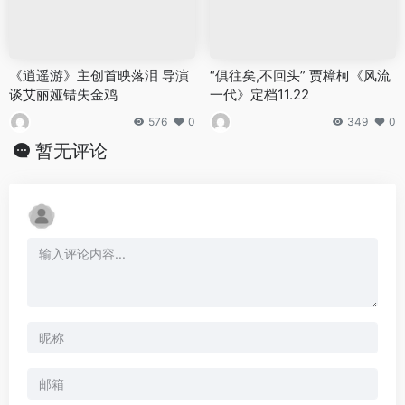
《逍遥游》主创首映落泪 导演
“俱往矣,不回头” 贾樟柯《风流
谈艾丽娅错失金鸡
一代》定档11.22
576
0
349
0
暂无评论