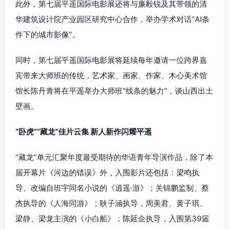
此外，第七届平遥国际电影展还将与廉毅锐及其带领的清
华建筑设计院产业园区研究中心合作，举办学术对话“AI条
件下的城市影像”。
同时，第七届平遥国际电影展将延续每年邀请一位跨界嘉
宾带来大师班的传统，艺术家、画家、作家、木心美术馆
馆长陈丹青将在平遥举办大师班“线条的魅力”，谈山西出土
壁画。
“卧虎”“藏龙”佳片云集 新人新作闪耀平遥
“藏龙”单元汇聚年度最受期待的华语青年导演作品，除了本
届开幕片《河边的错误》外，入围影片还包括：梁鸣执
导、改编自班宇同名小说的《逍遥·游》；关锦鹏监制、蔡
杰执导的《人海同游》；耿子涵执导，周美君、黄子琪、
梁静、梁龙主演的《小白船》；陈延企执导，入围第39届