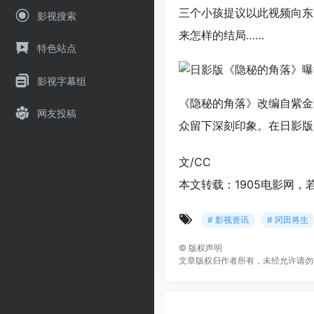
三个小孩提议以此视频向东
影视搜索
来怎样的结局……
特色站点
影视字幕组
《隐秘的角落》改编自紫金
网友投稿
众留下深刻印象。在日影版
文/CC
本文转载：1905电影网，
# 影视资讯
# 冈田将生
©
版权声明
文章版权归作者所有，未经允许请勿