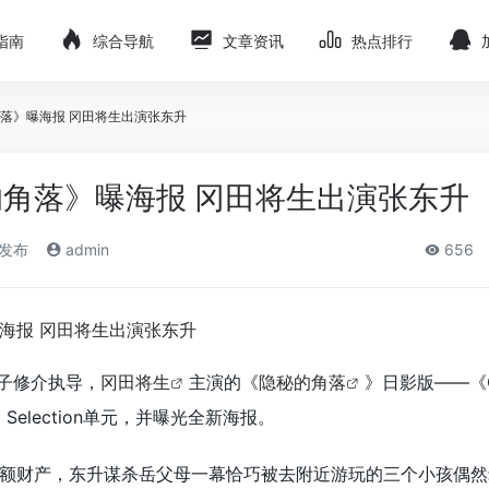
指南
综合导航
文章资讯
热点排行
落》曝海报 冈田将生出演张东升
角落》曝海报 冈田将生出演张东升
)发布
admin
656
子修介执导，
冈田将生
主演的《
隐秘的角落
》日影版——《
 Selection单元，并曝光全新海报。
额财产，东升谋杀岳父母一幕恰巧被去附近游玩的三个小孩偶然