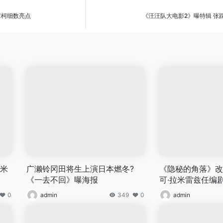
樟柯细数亮点
《汪汪队大电影2》曝特辑 张
 米
广濑铃冈田将生上演日本燃冬?
《隐秘的角落》改
《一去不回》曝海报
可·拉米雷兹任编
0
admin
349
0
admin