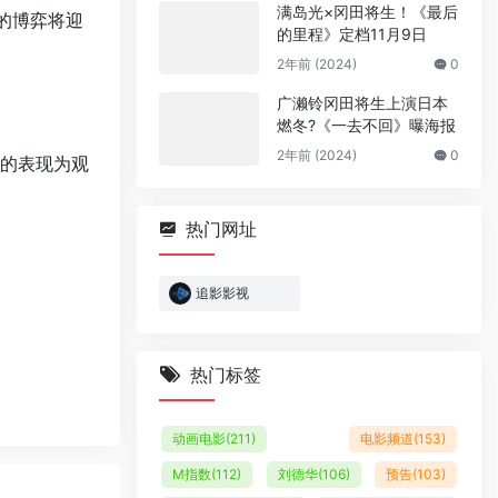
满岛光×冈田将生！《最后
的博弈将迎
的里程》定档11月9日
2年前 (2024)
0
广濑铃冈田将生上演日本
燃冬?《一去不回》曝海报
2年前 (2024)
0
的表现为观
热门网址
追影影视
热门标签
动画电影
(211)
电影频道
(153)
M指数
(112)
刘德华
(106)
预告
(103)