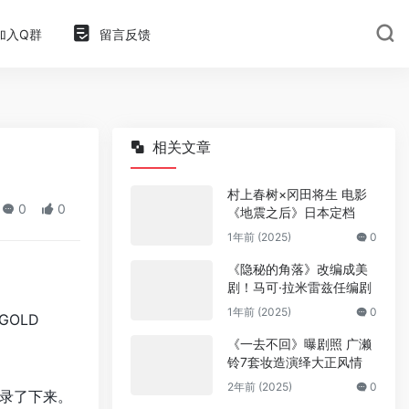
加入Q群
留言反馈
相关文章
村上春树×冈田将生 电影
0
0
《地震之后》日本定档
1年前 (2025)
0
《隐秘的角落》改编成美
剧！马可·拉米雷兹任编剧
1年前 (2025)
0
GOLD
《一去不回》曝剧照 广濑
铃7套妆造演绎大正风情
2年前 (2025)
0
录了下来。