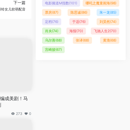
下一篇
电影频道M指数
(101)
哪吒之魔童闹海
(98)
踩铃女儿软萌配音
票房
(87)
陈思诚
(86)
朱一龙
(85)
定档
(76)
于适
(76)
刘昊然
(74)
肖央
(74)
海报
(70)
飞驰人生2
(70)
乌尔善
(68)
张译
(68)
黄渤
(68)
宫崎骏
(67)
编成美剧！马
剧
273
0