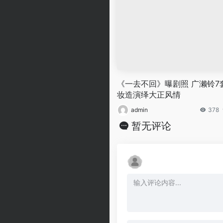
《一去不回》曝剧照 广濑铃7
妆造演绎大正风情
admin
378
暂无评论