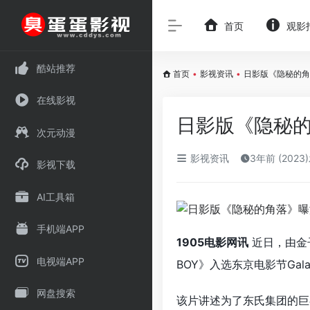
首页
观影
酷站推荐
首页
•
影视资讯
•
日影版《隐秘的角
在线影视
日影版《隐秘的
次元动漫
影视资讯
3年前 (2023
影视下载
AI工具箱
手机端APP
1905电影网讯
近日，由金
电视端APP
BOY》入选东京电影节Gala
网盘搜索
该片讲述为了东氏集团的巨