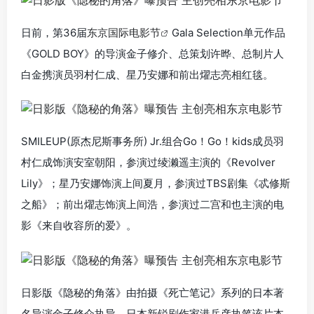
日前，第36届
东京国际电影节
Gala Selection单元作品
《GOLD BOY》的导演金子修介、总策划许晔、总制片人
白金携演员羽村仁成、星乃安娜和前出燿志亮相红毯。
SMILEUP(原杰尼斯事务所) Jr.组合Go！Go！kids成员羽
村仁成饰演安室朝阳，参演过绫濑遥主演的《Revolver
Lily》；星乃安娜饰演上间夏月，参演过TBS剧集《忒修斯
之船》；前出燿志饰演上间浩，参演过二宫和也主演的电
影《来自收容所的爱》。
日影版《隐秘的角落》由拍摄《死亡笔记》系列的日本著
名导演金子修介执导。日本新锐剧作家港岳彦执笔该片本