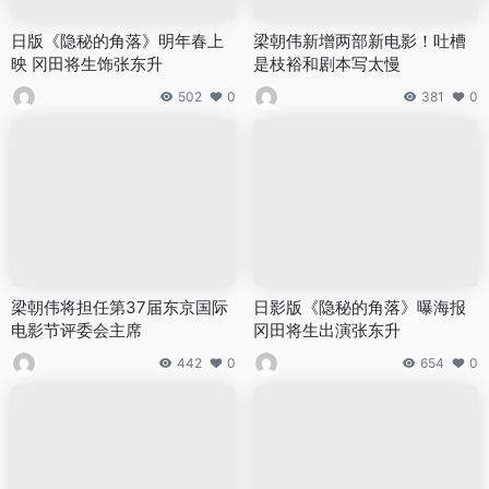
日版《隐秘的角落》明年春上
梁朝伟新增两部新电影！吐槽
映 冈田将生饰张东升
是枝裕和剧本写太慢
502
0
381
0
梁朝伟将担任第37届东京国际
日影版《隐秘的角落》曝海报
电影节评委会主席
冈田将生出演张东升
442
0
654
0