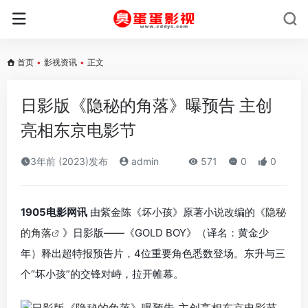
首页
•
影视资讯
•
正文
日影版《隐秘的角落》曝预告 主创
亮相东京电影节
3年前 (2023)发布
admin
571
0
0
1905电影网讯
由紫金陈《坏小孩》原著小说改编的《
隐秘
的角落
》日影版——《GOLD BOY》（译名：黄金少
年）释出超特报预告片，4位重要角色悉数登场。东升与三
个“坏小孩”的交锋对峙，拉开帷幕。