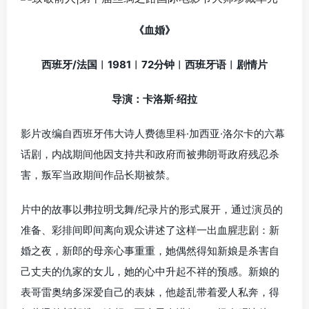
《血婚》
西班牙/法国︱1981︱72分钟︱西班牙语︱剧情片
导演：卡洛斯·绍拉
影片改编自西班牙伟大诗人费德里科·加西亚·洛尔卡的六幕
话剧，内战期间他因支持共和政府而被弗朗哥政府残忍杀
害，叛军当政期间作品长期被禁。
片中的故事以弗拉明戈舞/纪录片的形式展开，通过演员的
准备、彩排间即间离向观众讲述了这样一出血腥悲剧：新
婚之夜，新郎的母亲心事重重，她偶然得知新娘是杀害自
己丈夫的仇家的女儿，她的心中升起不祥的预感。新娘的
表哥雷奥纳多深爱自己的表妹，他趁乱带着爱人私奔，得