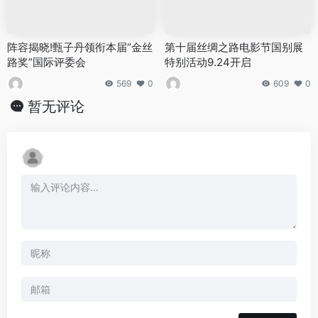
阵容揭晓!甄子丹领衔本届“金丝
第十届丝绸之路电影节国别展
路奖”国际评委会
特别活动9.24开启
569
0
609
0
暂无评论