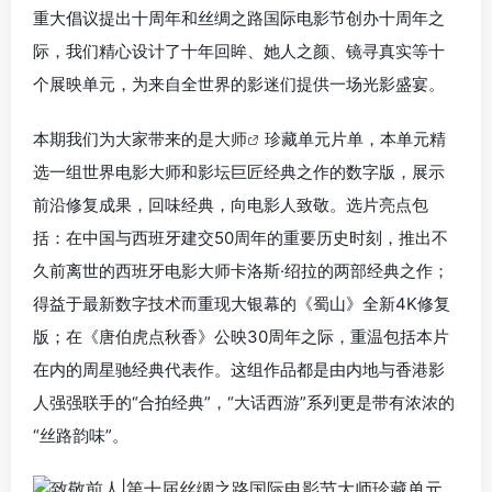
重大倡议提出十周年和丝绸之路国际电影节创办十周年之
际，我们精心设计了十年回眸、她人之颜、镜寻真实等十
个展映单元，为来自全世界的影迷们提供一场光影盛宴。
本期我们为大家带来的是
大师
珍藏单元片单，本单元精
选一组世界电影大师和影坛巨匠经典之作的数字版，展示
前沿修复成果，回味经典，向电影人致敬。选片亮点包
括：在中国与西班牙建交50周年的重要历史时刻，推出不
久前离世的西班牙电影大师卡洛斯·绍拉的两部经典之作；
得益于最新数字技术而重现大银幕的《蜀山》全新4K修复
版；在《唐伯虎点秋香》公映30周年之际，重温包括本片
在内的周星驰经典代表作。这组作品都是由内地与香港影
人强强联手的“合拍经典”，“大话西游”系列更是带有浓浓的
“丝路韵味”。