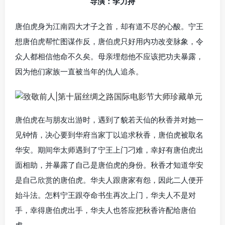
导演：李力持
唐伯虎身为江南四大才子之首，却有道不尽的心酸。宁王
想唐伯虎帮忙图谋作反，唐伯虎只好用内功改变脉象，令
众人都相信他命不久矣。母亲埋怨他不应该把功夫暴露，
因为他们家族一直被当年的仇人追杀。
唐伯虎在与朋友出游时，遇到了貌若天仙的秋香并对她一
见钟情，决心要到华府当家丁以追求秋香，唐伯虎被取名
华安。期间华太师遇到了宁王上门刁难，幸好有唐伯虎出
面相助，并暴露了自己是唐伯虎的身份。秋香才知道华安
是自己欣赏的唐伯虎。华夫人跟唐家有怨，因此二人便开
始斗法。怎料宁王跟夺命书生再次上门，华夫人不是对
手，幸得唐伯虎出手，华夫人也答应把秋香许配给唐伯