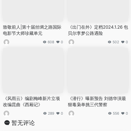
致敬前人|第十届丝绸之路国际
《出门在外》定档2024.1.26 包
电影节大师珍藏单元
贝尔李梦公路遇险
608
0
502
0
《风雨云》编剧梅峰新片立项
《潜行》曝新预告 刘德华演最
改编昆曲《西厢记》
狠毒枭单挑三代警察
289
0
556
0
暂无评论