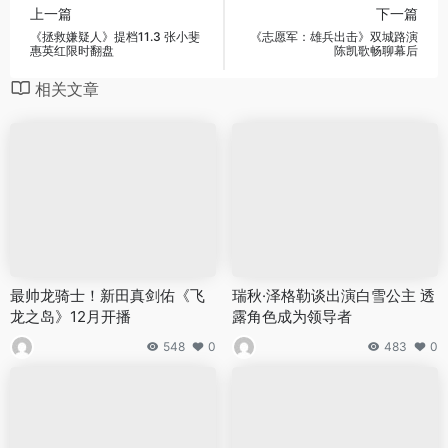
上一篇
下一篇
《拯救嫌疑人》提档11.3 张小斐
《志愿军：雄兵出击》双城路演
惠英红限时翻盘
陈凯歌畅聊幕后
相关文章
最帅龙骑士！新田真剑佑《飞
瑞秋·泽格勒谈出演白雪公主 透
龙之岛》12月开播
露角色成为领导者
548
0
483
0