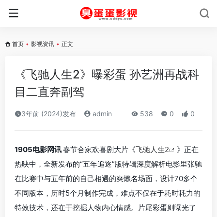
首页
•
影视资讯
•
正文
《飞驰人生2》曝彩蛋 孙艺洲再战科
目二直奔副驾
3年前 (2024)发布
admin
538
0
0
1905电影网讯
春节合家欢喜剧大片《
飞驰人生2
》正在
热映中，全新发布的“五年追逐”版特辑深度解析电影里张驰
在比赛中与五年前的自己相遇的爽燃名场面，设计70多个
不同版本，历时5个月制作完成，难点不仅在于耗时耗力的
特效技术，还在于挖掘人物内心情感。片尾彩蛋则曝光了