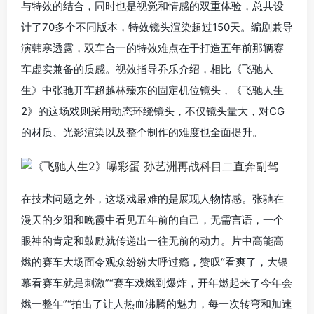
与特效的结合，同时也是视觉和情感的双重体验，总共设
计了70多个不同版本，特效镜头渲染超过150天。编剧兼导
演韩寒透露，双车合一的特效难点在于打造五年前那辆赛
车虚实兼备的质感。视效指导乔乐介绍，相比《飞驰人
生》中张驰开车超越林臻东的固定机位镜头，《飞驰人生
2》的这场戏则采用动态环绕镜头，不仅镜头量大，对CG
的材质、光影渲染以及整个制作的难度也全面提升。
在技术问题之外，这场戏最难的是展现人物情感。张驰在
漫天的夕阳和晚霞中看见五年前的自己，无需言语，一个
眼神的肯定和鼓励就传递出一往无前的动力。片中高能高
燃的赛车大场面令观众纷纷大呼过瘾，赞叹“看爽了，大银
幕看赛车就是刺激”“赛车戏燃到爆炸，开年燃起来了今年会
燃一整年”“拍出了让人热血沸腾的魅力，每一次转弯和加速