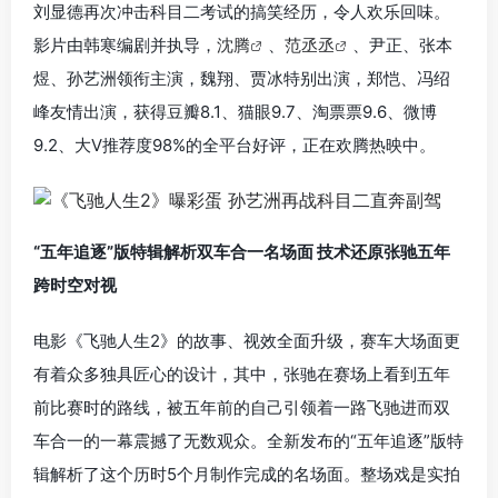
刘显德再次冲击科目二考试的搞笑经历，令人欢乐回味。
影片由韩寒编剧并执导，
沈腾
、
范丞丞
、尹正、张本
煜、孙艺洲领衔主演，魏翔、贾冰特别出演，郑恺、冯绍
峰友情出演，获得豆瓣8.1、猫眼9.7、淘票票9.6、微博
9.2、大V推荐度98%的全平台好评，正在欢腾热映中。
“五年追逐”版特辑解析双车合一名场面 技术还原张驰五年
跨时空对视
电影《飞驰人生2》的故事、视效全面升级，赛车大场面更
有着众多独具匠心的设计，其中，张驰在赛场上看到五年
前比赛时的路线，被五年前的自己引领着一路飞驰进而双
车合一的一幕震撼了无数观众。全新发布的“五年追逐”版特
辑解析了这个历时5个月制作完成的名场面。整场戏是实拍