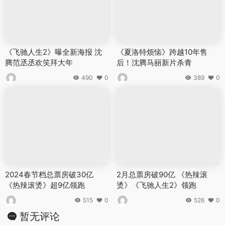
《飞驰人生2》曝全新海报 沈
《夏洛特烦恼》跨越10年售
腾范丞丞欢笑拜大年
后！沈腾马丽新片杀青
490
0
389
0
2024春节档总票房破30亿
2月总票房破90亿 《热辣滚
《热辣滚烫》超9亿领跑
烫》《飞驰人生2》领跑
515
0
526
0
暂无评论