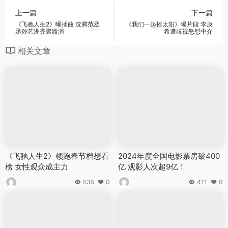
上一篇
下一篇
《飞驰人生2》曝插曲 沈腾范丞
《我们一起摇太阳》曝片段 李庚
丞孙艺洲齐聚路演
希遭歧视怒怼中介
相关文章
《飞驰人生2》领跑春节档想看
2024年度全国电影票房破400
榜 女性观众成主力
亿 观影人次超9亿！
535
0
411
0