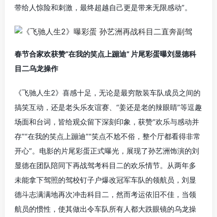
带给人惊险和刺激，最终超越自己更是带来无限感动”。
春节合家欢获赞“在我的笑点上蹦迪” 片尾彩蛋曝刘显德科
目二乌龙操作
《飞驰人生2》喜感十足，无论是最穷散装车队成员之间的
搞笑互动，还是老头乐友谊赛、“姜还是老的辣眼睛”等逗趣
场面和台词，皆给观众留下深刻印象，获赞“欢乐与感动并
存”“在我的笑点上蹦迪”“笑点不尬不俗，整个厅都看得非常
开心”。电影的片尾彩蛋正式曝光，展现了孙艺洲饰演的刘
显德在团队陪同下再战驾考科目二的欢乐情节。从两年多
未能拿下驾照的驾校钉子户爆改冠军车队的领航员，刘显
德斗志满满地再次冲击科目二，然而考运依旧不佳，当领
航员的惯性，使其做出令车队所有人都大跌眼镜的乌龙操