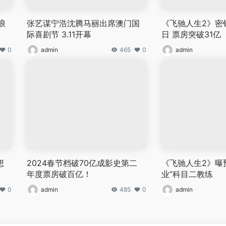
浪
张艺谋宁浩沈腾马丽出席澳门国
《飞驰人生2》密
际喜剧节 3.11开幕
日 票房突破31亿
0
admin
465
0
admin
想
2024春节档破70亿成影史第二
《飞驰人生2》曝
年度票房破百亿！
业”科目二教练
0
admin
485
0
admin