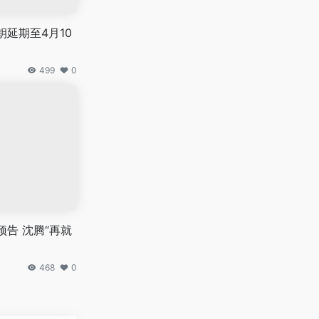
钥延期至4月10
499
0
预告 沈腾“再就
468
0