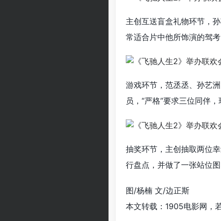
主创互送盲盒礼物环节，孙
常适合片中他所饰演的驾考
游戏环节，范丞丞、孙艺洲
员，“严格”要求三位同伴
抽奖环节，主创抽取两位幸
行盘点，并做了一张站位图
图/杨楠 文/边正斯
本文转载：1905电影网，