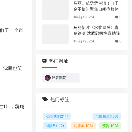
马丽、范丞丞主演！《千
金不换》聚焦自闭症群体
1年前 (2025)
0
马丽新片《水饺皇后》青
做了一个市
岛路演 沈腾郭帆惊喜助阵
1年前 (2025)
0
热门网址
。沈腾也笑
酷客影院
热门标签
生1》，魏翔
动画电影
(211)
电影频道
(153)
M指数
(112)
刘德华
(106)
预告
(103)