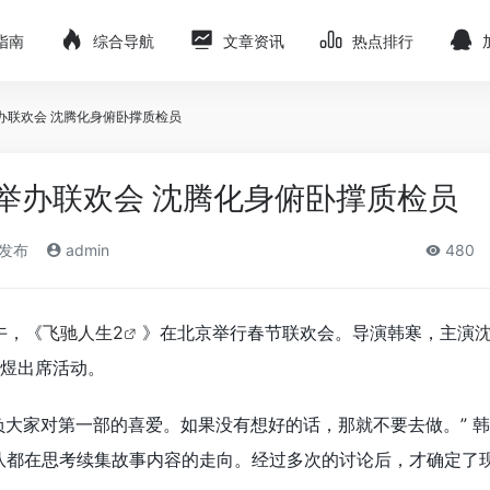
指南
综合导航
文章资讯
热点排行
办联欢会 沈腾化身俯卧撑质检员
举办联欢会 沈腾化身俯卧撑质检员
)发布
admin
480
午，《
飞驰人生2
》在北京举行春节联欢会。导演韩寒，主演
煜出席活动。
负大家对第一部的喜爱。如果没有想好的话，那就不要去做。” 
队都在思考续集故事内容的走向。经过多次的讨论后，才确定了