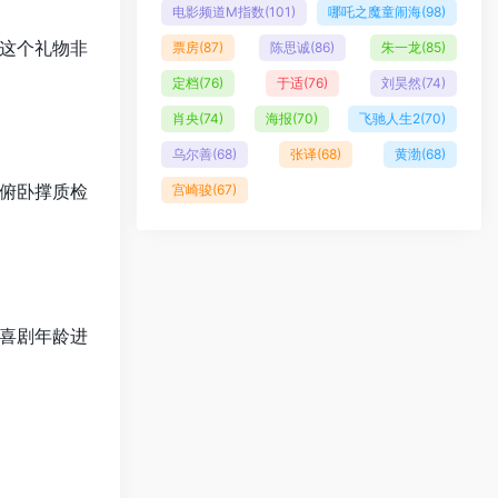
电影频道M指数
(101)
哪吒之魔童闹海
(98)
这个礼物非
票房
(87)
陈思诚
(86)
朱一龙
(85)
定档
(76)
于适
(76)
刘昊然
(74)
肖央
(74)
海报
(70)
飞驰人生2
(70)
乌尔善
(68)
张译
(68)
黄渤
(68)
俯卧撑质检
宫崎骏
(67)
喜剧年龄进