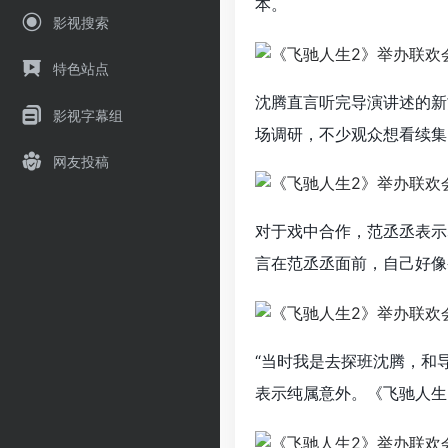
本。
影视搜索
特色站点
沈腾直言听完导演讲述的新
影视字幕组
场调研，不少观众想看续集
网友投稿
对于戏中合作，范丞丞表示
言在范丞丞面前，自己好像
“当时我是去探班沈腾，和
表示纯属意外。《飞驰人生