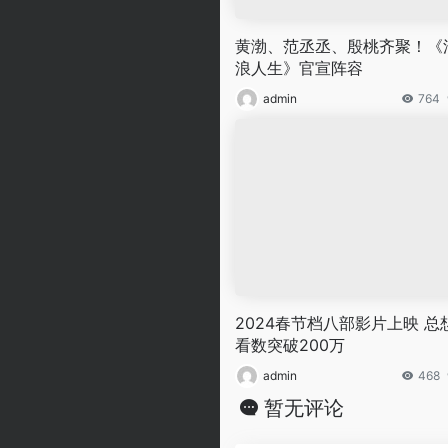
黄渤、范丞丞、殷桃齐聚！《
浪人生》官宣阵容
admin
764
2024春节档八部影片上映 总
看数突破200万
admin
468
暂无评论