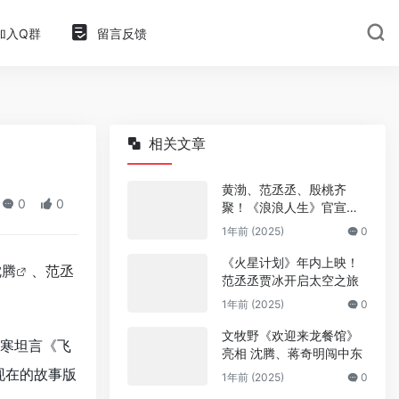
加入Q群
留言反馈
相关文章
黄渤、范丞丞、殷桃齐
0
0
聚！《浪浪人生》官宣阵
容
1年前 (2025)
0
《火星计划》年内上映！
沈腾
、
范丞
范丞丞贾冰开启太空之旅
1年前 (2025)
0
文牧野《欢迎来龙餐馆》
韩寒坦言《飞
亮相 沈腾、蒋奇明闯中东
现在的故事版
1年前 (2025)
0