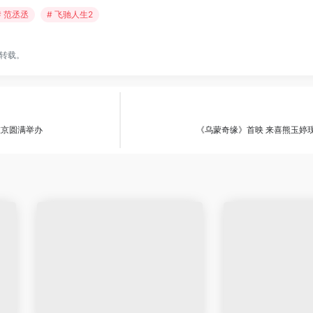
# 范丞丞
# 飞驰人生2
转载。
在京圆满举办
《乌蒙奇缘》首映 来喜熊玉婷