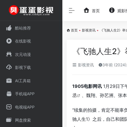
首页
观影
酷站推荐
首页
•
影视资讯
•
《飞驰人生2》举
在线影视
《飞驰人生2》
次元动漫
影视资讯
3年前 (2024
影视下载
AI工具箱
1905电影网讯
1月29日下
手机端APP
丞
、魏翔、孙艺洲、张本
电视端APP
“续集的拍摄，肯定不能辜
驰人生1》之后，自己和团
网盘搜索