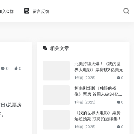
加入Q群
留言反馈
相关文章
北美持续火爆！《我的世
0
0
界大电影》票房破8亿美元
1年前 (2025)
0
柯南剧场版《独眼的残
像》票房 首周末破34亿日
元
1年前 (2025)
0
7日)总
票房
《我的世界大电影》票房
三。
远超预期 或将拍摄续集！
1年前 (2025)
0