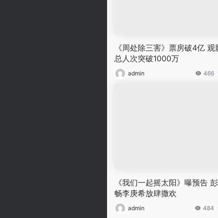
《周处除三害》票房破4亿 观
总人次突破1000万
admin
466
《我们一起摇太阳》曝预告 
畅李庚希放肆撒欢
admin
484