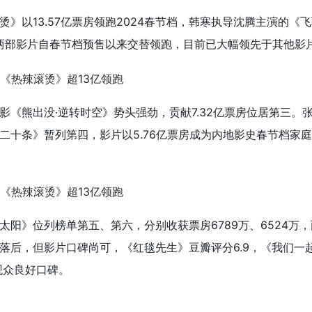
》以13.57亿票房领跑2024春节档，韩寒执导沈腾主演的《
席，两部影片自春节档预售以来交替领跑，目前已大幅领先于其他影
影《熊出没·逆转时空》势头强劲，贡献7.32亿票房位居第三。
二十条》暂列第四，影片以5.76亿票房成为内地影史春节档家
太阳》位列榜单第五、第六，分别收获票房6789万、6524万
落后，但影片口碑尚可，《红毯先生》豆瓣评分6.9，《我们一
观众良好口碑。