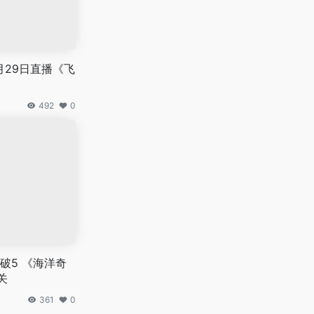
月29日直播《飞
492
0
破5 《海洋奇
关
361
0