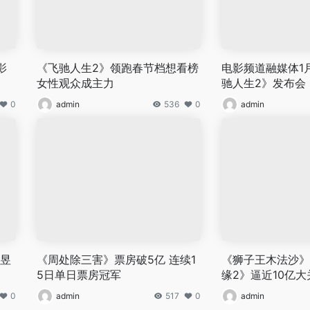
影
《飞驰人生2》领跑春节档想看榜
电影频道融媒体1
女性观众成主力
驰人生2》发布会
0
admin
536
0
admin
彭昱
《周处除三害》票房破5亿 连续1
《狮子王木法沙》
5日单日票房冠军
缘2》逼近10亿大
0
admin
517
0
admin