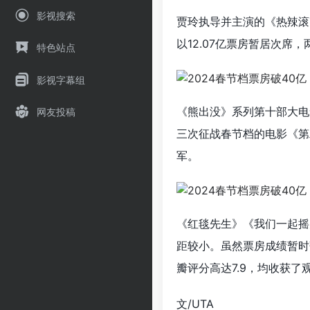
影视搜索
贾玲执导并主演的《热辣滚烫
以12.07亿票房暂居次
特色站点
影视字幕组
《熊出没》系列第十部大电
网友投稿
三次征战春节档的电影《第
军。
《红毯先生》《我们一起摇
距较小。虽然票房成绩暂时
瓣评分高达7.9，均收获了
文/UTA