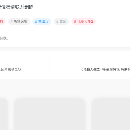
若侵权请联系删除
节档
# 热辣滚烫
# 熊出没
# 票房
# 飞驰人生2
转载。
纸台词感动全场
《飞驰人生2》曝幕后特辑 韩寒