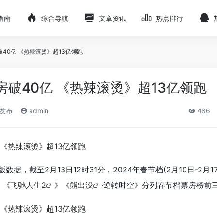
指南
综合导航
文章资讯
热点排行
破40亿 《热辣滚烫》超13亿领跑
房破40亿 《热辣滚烫》超13亿领跑
)发布
admin
486
数据，截至2月13日12时31分，2024年春节档(2月10日-2月1
》《
飞驰人生2
》《
熊出没
·逆转时空》分列春节档票房榜前