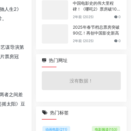
中国电影史的伟大里程
飞驰人生2》
碑！《哪吒2》票房破100
亿
2年前 (2025)
0
片。
2025年春节档总票房突破
90亿！再创中国影史新高
2年前 (2025)
0
张艺谋导演第
庭片票房冠
热门网址
没有数据！
，两者之间差
起摇太阳》豆
热门标签
动画电影
(211)
电影频道
(153)