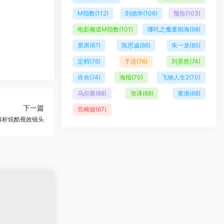
M指数
(112)
刘德华
(106)
预告
(103)
电影频道M指数
(101)
哪吒之魔童闹海
(98)
票房
(87)
陈思诚
(86)
朱一龙
(85)
定档
(76)
于适
(76)
刘昊然
(74)
肖央
(74)
海报
(70)
飞驰人生2
(70)
乌尔善
(68)
张译
(68)
黄渤
(68)
下一篇
宫崎骏
(67)
解析炫酷视效镜头