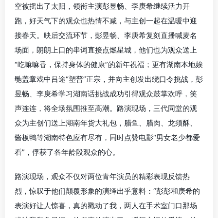
空被摇出了太阳，领衔主演彭昱畅、李庚希继续活力开
跑，好天气下的观众也热情不减，与主创一起在温暖中迎
接春天。映后交流环节，彭昱畅、李庚希复刻直播喊麦名
场面，朗朗上口的串词直接点燃星城，他们也为观众送上
“吃嘛嘛香，保持身体的健康”的新年祝福；更有湖南本地娭
毑盖章戏中吕途“塑普”正宗，并向主创发出绕口令挑战，彭
昱畅、李庚希学习湖南话挑战成功引得观众鼓掌欢呼，笑
声连连，将全场氛围推至高潮。路演现场，三代同堂的观
众为主创们送上湖南年货大礼包，腊鱼、腊肉、龙须酥、
酱板鸭等湖南特色应有尽有，同时点赞电影“男女老少都爱
看”，俘获了各年龄段观众的心。
路演现场，观众不仅对两位青年演员的精彩表现反馈热
烈，惊叹于他们颠覆形象的演绎出乎意料：“彭彭和庚希的
表演好让人惊喜，真的戳动了我，两人在手术室门口那场