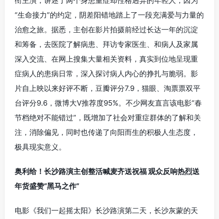
衔主演，讲述了两个身患重症却性格迥异的年轻人，因为
“生命接力”的约定，阴差阳错地踏上了一段充满爱与力量的
治愈之旅。据悉，主创在影片拍摄前经过长达一年的沉淀
和筹备，去医院了解病患、拜访专家医生、和病人及家属
深入交流、在网上搜集大量相关资料，真实到位地呈现重
症病人的患病日常，深入探讨病人内心的挣扎与脆弱。影
片自上映以来好评不断，豆瓣评分7.9，猫眼、淘票票双平
台评分9.6，微博大V推荐度95%。不少网友直言该电影“春
节档绝对不能错过”，既增加了社会对重症群体的了解和关
注，消除偏见，同时也传递了向阳而生的积极人生态度，
极具现实意义。
奥利给！长沙路演主创整活喊麦齐送祝福 观众反响热烈送
年货盛赞“黑马之作”
电影《我们一起摇太阳》长沙路演第二天，长沙灰蒙的天