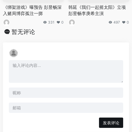
《绑架游戏》曝预告 彭昱畅深
韩延《我们一起摇太阳》立项
入赌局博弈孤注一掷
彭昱畅李庚希主演
331
0
497
0
暂无评论
发表评论