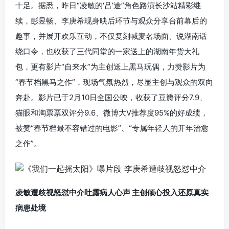
十足。据悉，昨日“凌敏的‘吕’途”角色路演长沙站精彩继
续，彭昱畅、李庚希现身映后环节与观众分享台前幕后的
趣事，并展开欢乐互动，不仅复刻喊麦名场面、说湖南话
绕口令，也收获了三代同堂的一家送上的湖南年货大礼
包，更有影片“自来水”为主创送上黑马玩偶，力赞影片为
“春节档黑马之作”，现场气氛热烈，尽显主创与观众的双向
奔赴。影片已于2月10日全国公映，收获了豆瓣评分7.9、
猫眼和淘票票双评分9.6、微博大V推荐度95%的好成绩，
被赞“春节档最不容错过的电影”、“专属年轻人的开年治愈
之作”。
凌敏遭歧视怒怼中介吐露病人心声 主创倾心投入还原真实
病患处境