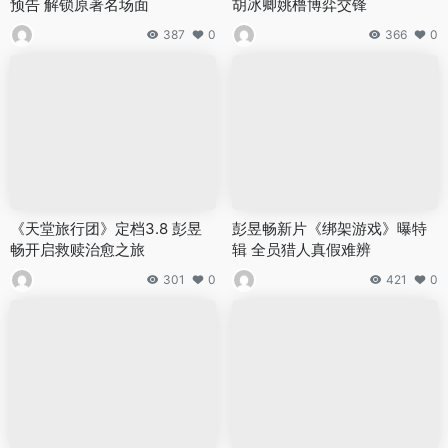
预告 解锁原著名场面
胡冰卿姚橹博弈交锋
387
0
366
0
《天堂旅行团》定档3.8 彭昱
彭昱畅新片《绑架游戏》曝特
畅开启救赎治愈之旅
辑 全员猎人真假难辨
301
0
421
0