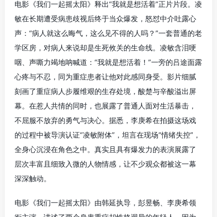
电影《我们一起摇太阳》释出“我就是想活着”正片片段。凌
敏在长期遭受病患歧视后终于当众爆发，怒怼中介吐露心
声：“病人就这么晦气，这么见不得的人吗？”一套普通的老
学区房，对病人来说却是生死攸关的生命线。凌敏含泪哽
咽、声嘶力竭地呐喊道：“我就是想活着！”一旁的吕途面露
心疼与不忍，同为重症患者让他对此感同身受。影片细腻
刻画了重症病人步履维艰的生存处境，酸楚与辛酸溢出屏
幕。在惹人共情的同时，也展露了普通人面对生活暴击，
不屈服不放弃的勇气与决心。据悉，李庚希在拍摄这场戏
的过程中被导演认证“凌敏附体”，坦言在现场“情绪失控”，
全身心沉浸在角色之中。真实且具有爆发力的表演展露了
层次丰富且细致入微的人物情感，让不少观众都被这一幕
深深触动。
电影《我们一起摇太阳》由韩延执导，彭昱畅、李庚希领