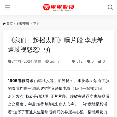
首页
•
影视资讯
•
正文
《我们一起摇太阳》曝片段 李庚希
遭歧视怒怼中介
3年前 (2024)发布
admin
512
0
0
1905电影网讯
由韩延执导，
彭昱畅
、
李庚希
领衔主演
的春节档唯一温暖现实主义爱情电影《
我们一起摇太阳
》发布“我就是想活着”正片片段。凌敏在遭遇病患歧视后
当众爆发，声嘶力竭地呐喊出病人心声。一句“我就是想活
着”道尽了普通人生活崩溃瞬间的委屈与心酸，情感爆发力