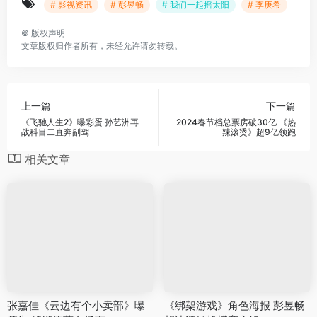
# 影视资讯
# 彭昱畅
# 我们一起摇太阳
# 李庚希
©
版权声明
文章版权归作者所有，未经允许请勿转载。
上一篇
下一篇
《飞驰人生2》曝彩蛋 孙艺洲再
2024春节档总票房破30亿 《热
战科目二直奔副驾
辣滚烫》超9亿领跑
相关文章
张嘉佳《云边有个小卖部》曝
《绑架游戏》角色海报 彭昱畅