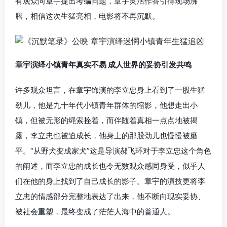
有观众向章宇提出考编问题，章宇灵活作答引得现场沸
腾，相信这次生猛亮相，电影将不再沉默。
章宇演绎小镇青年真实不易 成人世界的妥协引发共鸣
许多观众坦言，在章宇饰演的李立忠身上看到了一股生猛
劲儿，他是九十年代小镇青年群体的缩影，他想走出小
镇，但被无形的绳索拴着，而伴随着真相一点点地被揭
露，李立忠也被迫成长，他身上的那股劲儿也慢慢被磨
平。“从野犬变成家犬”这是导演郝飞环对于李立忠这个角色
的阐述，而李立忠的成长也令无数观众感同身受，似乎人
们在他的身上找到了自己成长的影子。章宇的演技更将李
立忠的情感部分完整地表达了出来，他不断向现实妥协、
被社会重塑，最终变成了茫茫人海中的普通人。