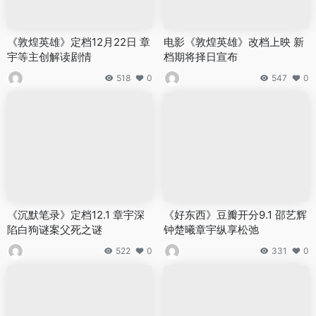
《敦煌英雄》定档12月22日 章
电影《敦煌英雄》改档上映 新
宇等主创解读剧情
档期将择日宣布
518
0
547
0
《沉默笔录》定档12.1 章宇深
《好东西》豆瓣开分9.1 邵艺辉
陷白狗谜案父死之谜
钟楚曦章宇纵享松弛
522
0
331
0