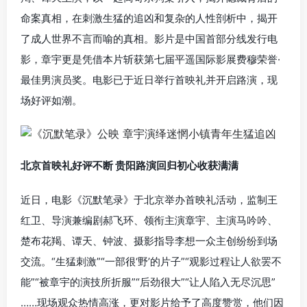
命案真相，在刺激生猛的追凶和复杂的人性剖析中，揭开
了成人世界不言而喻的真相。影片是中国首部分线发行电
影，章宇更是凭借本片斩获第七届平遥国际影展费穆荣誉·
最佳男演员奖。电影已于近日举行首映礼并开启路演，现
场好评如潮。
北京首映礼好评不断 贵阳路演回归初心收获满满
近日，电影《沉默笔录》于北京举办首映礼活动，监制王
红卫、导演兼编剧郝飞环、领衔主演章宇、主演马吟吟、
楚布花羯、谭天、钟波、摄影指导李想一众主创纷纷到场
交流。“生猛刺激”“一部很‘野’的片子”“观影过程让人欲罢不
能”“被章宇的演技所折服”“后劲很大”“让人陷入无尽沉思”
……现场观众热情高涨，更对影片给予了高度赞赏，他们因