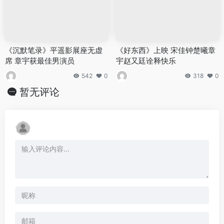
《沉默笔录》平遥影展座无虚
《好东西》上映 宋佳钟楚曦章
席 章宇获最佳男演员
宇赵又廷诠释快乐
542
0
318
0
暂无评论