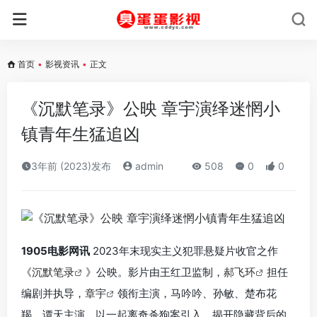
首页
•
影视资讯
•
正文
《沉默笔录》公映 章宇演绎迷惘小
镇青年生猛追凶
3年前 (2023)发布
admin
508
0
0
1905电影网讯
2023年末现实主义犯罪悬疑片收官之作
《
沉默笔录
》公映。影片由王红卫监制，
郝飞环
担任
编剧并执导，
章宇
领衔主演，马吟吟、孙敏、楚布花
羯、谭天主演，以一起离奇杀狗案引入，揭开隐藏背后的