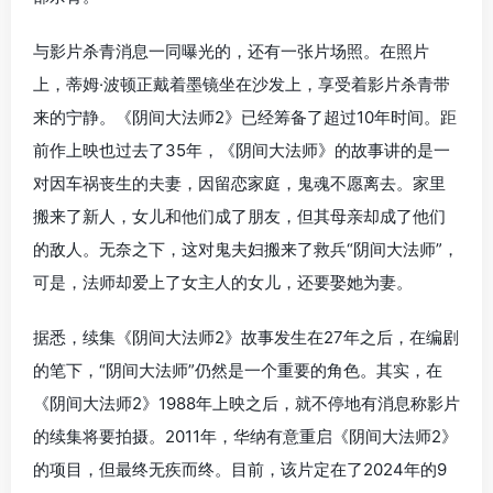
与影片杀青消息一同曝光的，还有一张片场照。在照片
上，蒂姆·波顿正戴着墨镜坐在沙发上，享受着影片杀青带
来的宁静。《阴间大法师2》已经筹备了超过10年时间。距
前作上映也过去了35年，《阴间大法师》的故事讲的是一
对因车祸丧生的夫妻，因留恋家庭，鬼魂不愿离去。家里
搬来了新人，女儿和他们成了朋友，但其母亲却成了他们
的敌人。无奈之下，这对鬼夫妇搬来了救兵“阴间大法师”，
可是，法师却爱上了女主人的女儿，还要娶她为妻。
据悉，续集《阴间大法师2》故事发生在27年之后，在编剧
的笔下，“阴间大法师”仍然是一个重要的角色。其实，在
《阴间大法师2》1988年上映之后，就不停地有消息称影片
的续集将要拍摄。2011年，华纳有意重启《阴间大法师2》
的项目，但最终无疾而终。目前，该片定在了2024年的9