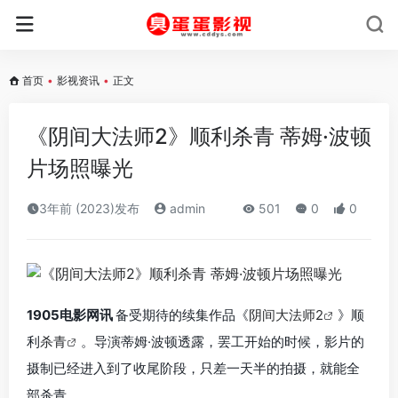
首页
•
影视资讯
•
正文
《阴间大法师2》顺利杀青 蒂姆·波顿
片场照曝光
3年前 (2023)发布
admin
501
0
0
1905电影网讯
备受期待的续集作品《
阴间大法师2
》顺
利
杀青
。导演蒂姆·波顿透露，罢工开始的时候，影片的
摄制已经进入到了收尾阶段，只差一天半的拍摄，就能全
部杀青。