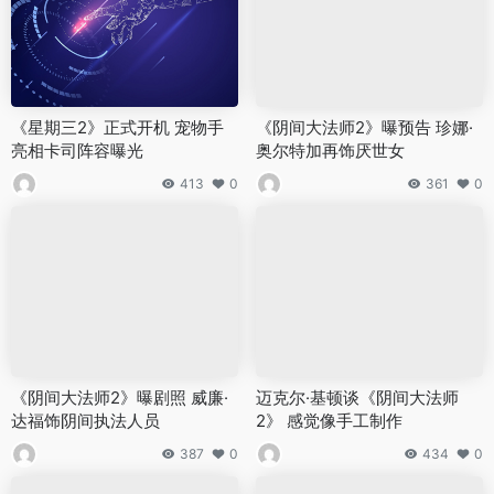
《星期三2》正式开机 宠物手
《阴间大法师2》曝预告 珍娜·
亮相卡司阵容曝光
奥尔特加再饰厌世女
413
0
361
0
《阴间大法师2》曝剧照 威廉·
迈克尔·基顿谈《阴间大法师
达福饰阴间执法人员
2》 感觉像手工制作
387
0
434
0