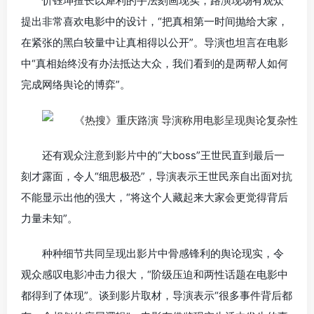
忻钰坤擅长以犀利的手法刻画现实，路演现场有观众
提出非常喜欢电影中的设计，“把真相第一时间抛给大家，
在紧张的黑白较量中让真相得以公开”。导演也坦言在电影
中“真相始终没有办法抵达大众，我们看到的是两帮人如何
完成网络舆论的博弈”。
还有观众注意到影片中的“大boss”王世民直到最后一
刻才露面，令人“细思极恐”，导演表示王世民亲自出面对抗
不能显示出他的强大，“将这个人藏起来大家会更觉得背后
力量未知”。
种种细节共同呈现出影片中骨感锋利的舆论现实，令
观众感叹电影冲击力很大，“阶级压迫和两性话题在电影中
都得到了体现”。谈到影片取材，导演表示“很多事件背后都