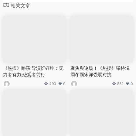
相关文章
《热搜》路演 导演忻钰坤：无
聚焦舆论场！《热搜》曝特辑
力者有力,悲观者前行
周冬雨宋洋强弱对抗
490
0
531
0