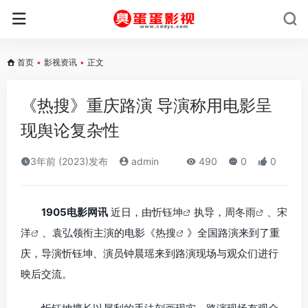
首页
•
影视资讯
•
正文
《热搜》重庆路演 导演称用电影呈
现舆论复杂性
3年前 (2023)发布
admin
490
0
0
1905电影网讯
近日，由
忻钰坤
执导，
周冬雨
、
宋
洋
、袁弘领衔主演的电影《
热搜
》全国路演来到了重
庆，导演忻钰坤、演员钟晨瑶来到路演现场与观众们进行
映后交流。