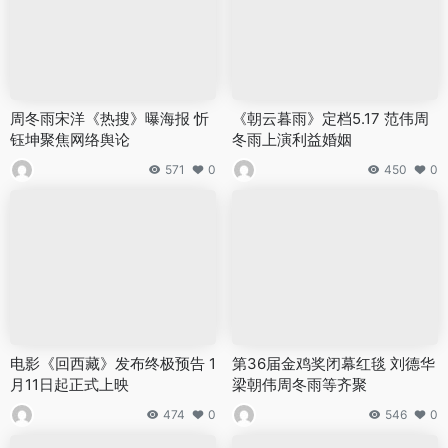
周冬雨宋洋《热搜》曝海报 忻
《朝云暮雨》定档5.17 范伟周
钰坤聚焦网络舆论
冬雨上演利益婚姻
571
0
450
0
电影《回西藏》发布终极预告 1
第36届金鸡奖闭幕红毯 刘德华
月11日起正式上映
梁朝伟周冬雨等齐聚
474
0
546
0