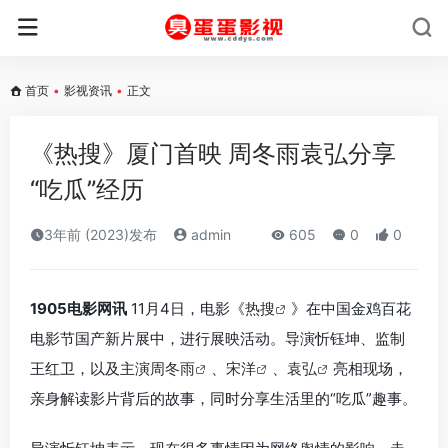
首页
•
影视资讯
•
正文
《热搜》厦门首映 周冬雨袁弘分享
“吃瓜”经历
3年前 (2023)发布
admin
605
0
0
1905电影网讯
11月4日，电影《
热搜
》在中国金鸡百花
电影节国产新片展中，进行展映活动。导演忻钰坤、监制
王红卫，以及主演
周冬雨
、
宋洋
、
袁弘
亮相现场，
亲身解读影片背后的故事，同时分享生活里的“吃瓜”趣事。