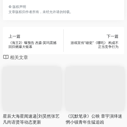
©
版权声明
文章版权归作者所有，未经允许请勿转载。
上一篇
下一篇
《海王2》曝预告 杰森·莫玛震撼
游戏宣传“碰瓷”《哪吒》 构成不
回归燃爆大银幕
正当竞争行为
相关文章
星辰大海星闻速递|刘昊然张艺
《沉默笔录》公映 章宇演绎迷
凡尚语贤等动态更新
惘小镇青年生猛追凶