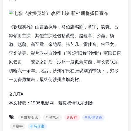
《敦煌英雄》由曹盾执导，马伯庸编剧，章宇、窦骁、吕
凉领衔主演，其他主演还包括蔡鹭、赵蕴卓、公磊、杨
溢、赵魏、高至霆、余皑磊、张艺凡、雷佳音、朱亚文、
李光洁等。影片取材自沙州（“敦煌”旧称“沙州”）军民归唐
风云史——安史之乱后，沙州一度孤悬河西，与长安联系
切断六十余年。此后，沙州军民在张议潮的带领下，穷尽
一切奋勇抗击，最终使沙州唐旗高树。
文/UTA
本文转载：1905电影网，若侵权请联系删除
# 影视资讯
# 张艺凡
# 改档
# 敦煌英雄
# 章宇
# 马伯庸