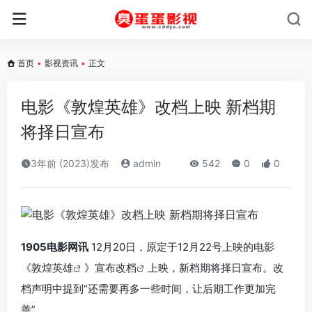
首页
•
影视资讯
•
正文
电影《敦煌英雄》改档上映 新档期
将择日宣布
3年前 (2023)发布
admin
542
0
0
1905电影网讯
12月20日，原定于12月22号上映的电影
《
敦煌英雄
》宣布
改档
上映，新档期将择日宣布。改
档声明中提到“还需要再多一些时间，让后期工作更加完
善”。