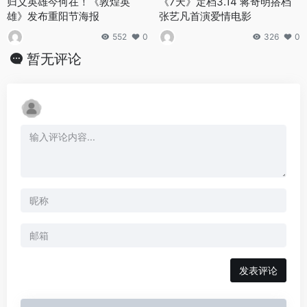
归义英雄今何在！《敦煌英
《7天》定档3.14 蒋奇明搭档
雄》发布重阳节海报
张艺凡首演爱情电影
552
0
326
0
暂无评论
发表评论