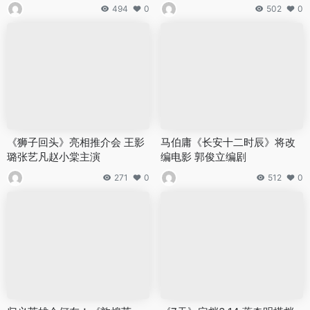
494
0
502
0
《狮子回头》亮相推介会 王影
马伯庸《长安十二时辰》将改
璐张艺凡赵小棠主演
编电影 郭俊立编剧
271
0
512
0