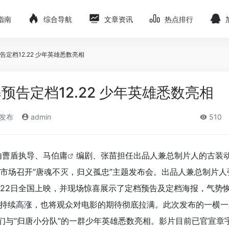
指南
综合导航
文章资讯
热点排行
定档12.22 少年英雄悉数亮相
预告定档12.22 少年英雄悉数亮相
)发布
admin
510
由曹盾执导、
马伯庸
编剧、张苗担任出品人兼总制片人的古装
市场召开“唐魂不灭，归义孤忠”主题发布会。出品人兼总制片人
月22日全国上映，并现场惊喜展示了定档预告及定档海报，气势
持续高涨，也将观众对电影的期待彻底拉满。此次发布的一横一
”们与“归唐小分队”的一群少年英雄悉数亮相。影片目前已官宣
章