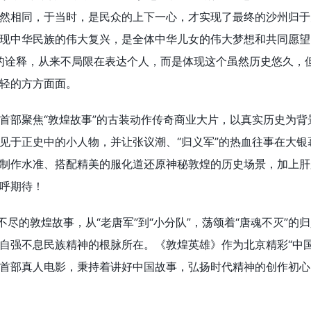
然相同，于当时，是民众的上下一心，才实现了最终的沙州归于
现中华民族的伟大复兴，是全体中华儿女的伟大梦想和共同愿望
年”的诠释，从来不局限在表达个人，而是体现这个虽然历史悠久，
轻的方方面面。
首部聚焦“敦煌故事”的古装动作传奇商业大片，以真实历史为背
见于正史中的小人物，并让张议潮、“归义军”的热血往事在大银
制作水准、搭配精美的服化道还原神秘敦煌的历史场景，加上肝
呼期待！
不尽的敦煌故事，从“老唐军”到“小分队”，荡颂着“唐魂不灭”的
自强不息民族精神的根脉所在。《敦煌英雄》作为北京精彩“中国
首部真人电影，秉持着讲好中国故事，弘扬时代精神的创作初心
。