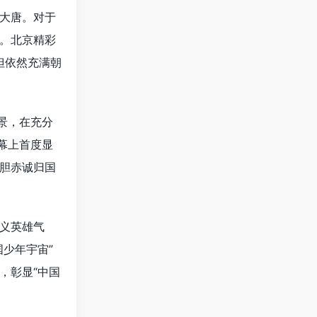
大唐。对于
。北京精彩
但依然充满朝
景，在充分
幕上首度显
胆赤诚归国
归义英雄气
少年宇宙”
，彰显“中国