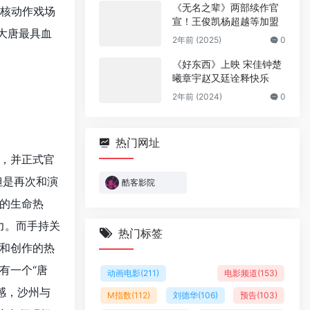
《无名之辈》两部续作官
核动作戏场
宣！王俊凯杨超越等加盟
大唐最具血
2年前 (2025)
0
《好东西》上映 宋佳钟楚
曦章宇赵又廷诠释快乐
2年前 (2024)
0
热门网址
，并正式官
但是再次和演
酷客影院
的生命热
力。而手持关
热门标签
和创作的热
有一个“唐
动画电影
(211)
电影频道
(153)
”感，沙州与
M指数
(112)
刘德华
(106)
预告
(103)