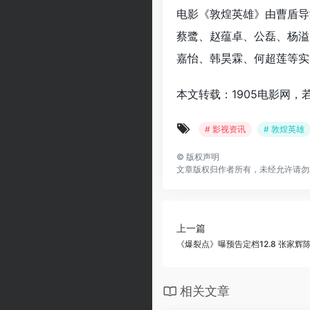
电影《敦煌英雄》由曹盾导
蔡鹭、赵蕴卓、公磊、杨溢
嘉怡、韩昊霖、何超莲等实
本文转载：1905电影网，
# 影视资讯
# 敦煌英雄
©
版权声明
文章版权归作者所有，未经允许请勿
上一篇
《爆裂点》曝预告定档12.8 张家辉
相关文章