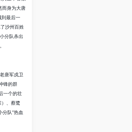
然而身为大唐
城到最后一
现了沙州百姓
小分队杀出
。
老唐军戍卫
冲锋的群
后一个的壮
宗）、蔡鹭
小分队”热血