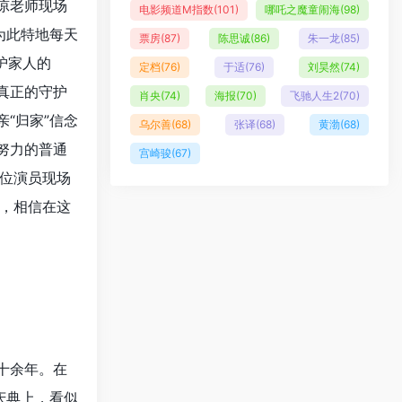
凉老师现场
电影频道M指数
(101)
哪吒之魔童闹海
(98)
为此特地每天
票房
(87)
陈思诚
(86)
朱一龙
(85)
护家人的
定档
(76)
于适
(76)
刘昊然
(74)
真正的守护
肖央
(74)
海报
(70)
飞驰人生2
(70)
“归家”信念
乌尔善
(68)
张译
(68)
黄渤
(68)
努力的普通
宫崎骏
(67)
位演员现场
，相信在这
十余年。在
庆典上，看似