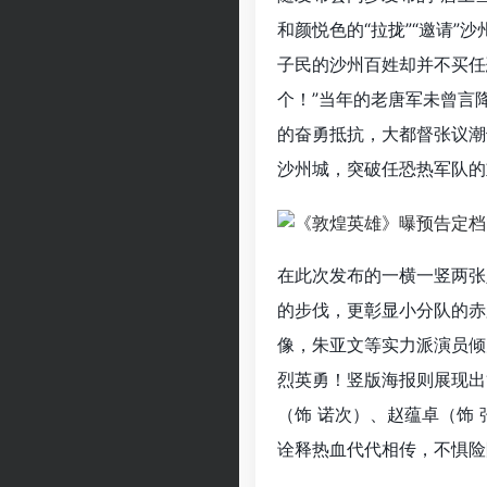
和颜悦色的“拉拢”“邀请
子民的沙州百姓却并不买任
个！”当年的老唐军未曾言
的奋勇抵抗，大都督张议潮
沙州城，突破任恐热军队的
在此次发布的一横一竖两张
的步伐，更彰显小分队的赤
像，朱亚文等实力派演员倾
烈英勇！竖版海报则展现出
（饰 诺次）、赵蕴卓（饰 
诠释热血代代相传，不惧险