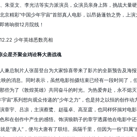
、朱亚文、李光洁等实力派演员，众演员亲身上阵，挑战大量硬
北京精彩“中国少年宇宙”首部真人电影，以昂扬蓬勃之势，上演
即将响彻12月院线！
吕凉众星齐聚金鸡诠释大唐战魂
人兼总制片人张苗登台为大家惊喜带来了影片的全新预告及海报
国上映的消息。同时表示，虽然电影拍摄结束已经有一段时间了，
那些为了《敦煌英雄》共同奋斗的时光。为热爱奔赴，永不熄灭
年宇宙”系列想向观众传递的“少年之力”，也是持之以恒的创作动
演章宇、吕凉，主演蔡鹭、赵蕴卓、高至霆，也同样怀揣对电影
色和在创作中产生的感悟。饰演狼鹞子的章宇透露他在电影中还
”就是“唐人”，便与大唐有了联结。虽隔千里，但因为一份“归属