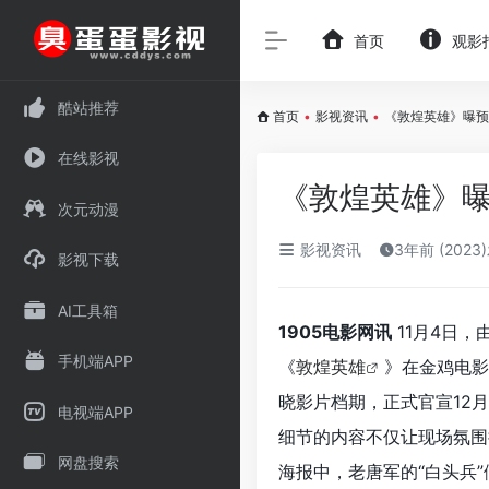
首页
观影
酷站推荐
首页
•
影视资讯
•
《敦煌英雄》曝预告
在线影视
《敦煌英雄》曝
次元动漫
影视资讯
3年前 (2023
影视下载
AI工具箱
1905电影网讯
11月4日，
手机端APP
《
敦煌英雄
》在金鸡电影
晓影片档期，正式官宣12
电视端APP
细节的内容不仅让现场氛围
网盘搜索
海报中，老唐军的“白头兵