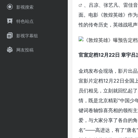
、吕凉、张艺凡、雷佳音
影视搜索
面。电影《敦煌英雄》作为
特色站点
性的传奇历史，英雄战吼声
影视字幕组
网友投稿
官宣定档12月22日 章宇
金鸡发布会现场，影片出品
宣影片定档12月22日全
员们相见，立刻就回忆起了
情，既是北京精彩“中国少
键词卷轴惊喜亮相的领衔主
爱，与大家分享了各自的角
名”——高进达，有了“唐名