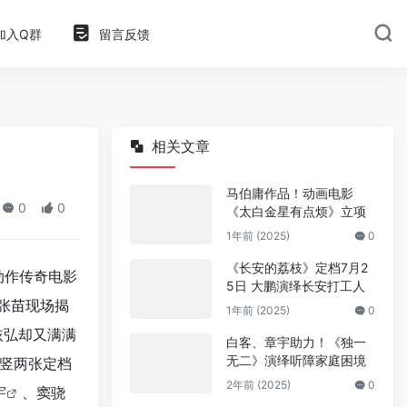
加入Q群
留言反馈
相关文章
马伯庸作品！动画电影
0
0
《太白金星有点烦》立项
1年前 (2025)
0
《长安的荔枝》定档7月2
动作传奇电影
5日 大鹏演绎长安打工人
张苗现场揭
1年前 (2025)
0
恢弘却又满满
白客、章宇助力！《独一
无二》演绎听障家庭困境
竖两张定档
2年前 (2025)
0
宇
、
窦骁