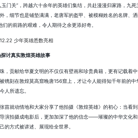
入玉门关”，跨越六十余年的英雄们集结，共赴漫漫归家路，九死
外，细节也是铺垫满满，老唐军的盔甲、被模糊姓名的名牌、洒
他们的前路的艰难，令人期待之余更添好奇。
场探讨真实敦煌英雄故事
珠，贡献给华夏文明的不仅仅有壁画和珍贵典籍，更有记载着中
被镌刻在敦煌莫高窟晚唐156窟上，才让今人能得知千年前的中
今人所遗忘。
张苗就动情地和大家分享了他拍摄《敦煌英雄》的初心：当看到
导演拍摄成电影后，更加加深了他的信念——璀璨的中华文化和
己的方式被讲述、展现给全世界。