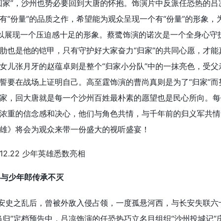
回家”，沙州也势必要回到大唐的怀抱。饰演片中反派任恐热的吕
有“份量”的品质之作，希望能为观众呈现一个有“份量”的形象，
以展现一个压迫感十足的形象。蔡鹭饰演的诺次是一个全身心守
肋也是他的铠甲，只有守护好大家奋力“归家”的共同心愿，才能
女儿张月牙的赵蕴卓则是整个“归家小分队”中的一抹亮色，受父亲
誓要在战场上证明自己。高至霆饰演的曹尚真则是为了“归家”而
家，回大唐就是每一个沙州百姓最朴素的愿望也是民心所向。每
浓重的信念感和决心，他们与角色共情，与千年前的归义军共情
雄》将会为观众来带一份盛大的视听盛宴！
兵与少年郎传承不灭
在安史之乱后，曾被外敌入侵占领，一度孤悬河西，与长安失联六
当归”定档预告中，吕凉饰演的任恐热巧立名目组织“沙州投城记”