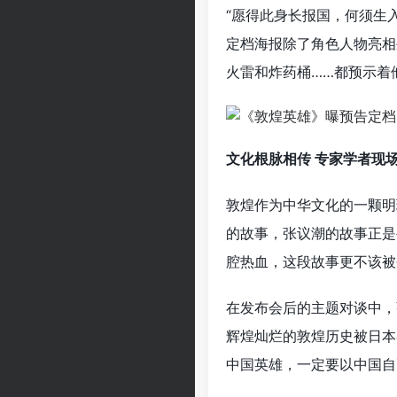
“愿得此身长报国，何须生
定档海报除了角色人物亮相
火雷和炸药桶……都预示着
文化根脉相传 专家学者现
敦煌作为中华文化的一颗明
的故事，张议潮的故事正是
腔热血，这段故事更不该被
在发布会后的主题对谈中，
辉煌灿烂的敦煌历史被日本
中国英雄，一定要以中国自