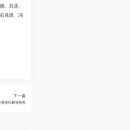
骁、吕凉、
石兆琪、冯
下一篇
斐惠英红解读角色