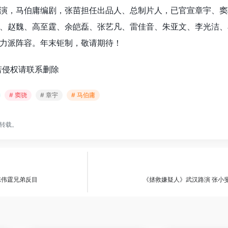
演，马伯庸编剧，张苗担任出品人、总制片人，已官宣章宇、窦
、赵魏、高至霆、余皑磊、张艺凡、雷佳音、朱亚文、李光洁、
力派阵容。年末钜制，敬请期待！
若侵权请联系删除
# 窦骁
# 章宇
# 马伯庸
转载。
陈伟霆兄弟反目
《拯救嫌疑人》武汉路演 张小