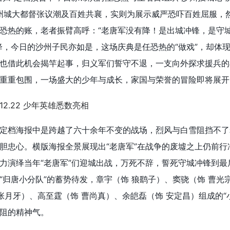
”沙州城大都督张议潮及百姓共襄，实则为展示威严恐吓百姓屈服，
恐热的账，老者振臂高呼：“老唐军没有降！是出城冲锋，是守
降，今日的沙州子民亦如是，这场庆典是任恐热的“做戏”，却体
也借此机会揭竿起事，归义军们誓守不退，一支向外探求援兵的
重重包围，一场盛大的少年与成长，家国与荣誉的冒险即将展开
定档海报中是跨越了六十余年不变的战场，烈风与白雪阻挡不了
胆忠心。横版海报全景展现出“老唐军”在战争的废墟之上仍前行
力演绎当年“老唐军”们迎城出战，万死不辞，誓死守城冲锋到最
“归唐小分队”的蓄势待发，章宇（饰 狼鹞子）、窦骁（饰 曹光
张月牙）、高至霆（饰 曹尚真）、余皑磊（饰 安定昌）组成的“
阻的精神气。