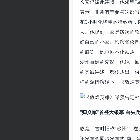
长安仍彼此连接，他渴望“
表示，非常有幸参与这部很
花3小时化增重的特效妆，
人。他提到，家是诺次的软
好自己的小家。饰演张议潮
的感染，她巾帼不让须眉，
沙州百姓的缩影，他说，回
的真诚讲述，都传达出一份
样的深情演绎下，《敦煌英
“归义军”首登大银幕 白头
敦煌，古时旧称“沙州”，
随发布会同步发布的“唐土