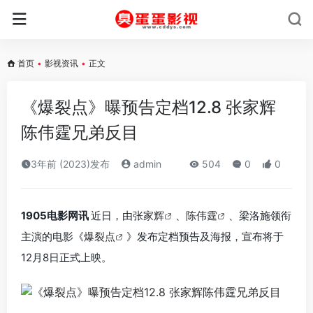
首页
•
影视资讯
•
正文
《爆裂点》曝预告定档12.8 张家辉
陈伟霆兄弟反目
3年前 (2023)发布
admin
504
0
0
1905电影网讯
近日，由
张家辉
、
陈伟霆
、梁洛施领衔
主演的电影《
爆裂点
》发布定档预告及海报，宣布将于
12月8日正式上映。