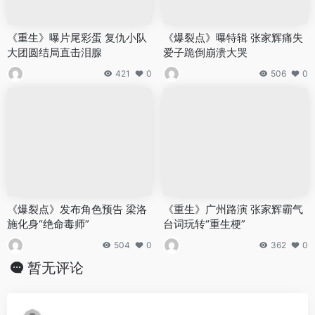
《重生》曝片尾彩蛋 复仇小队
《爆裂点》曝特辑 张家辉痛失
大团圆结局直击泪腺
爱子跪倒崩溃大哭
421
0
506
0
《爆裂点》发布角色预告 梁洛
《重生》广州路演 张家辉霸气
施化身“绝命毒师”
台词玩转“重生梗”
504
0
362
0
暂无评论