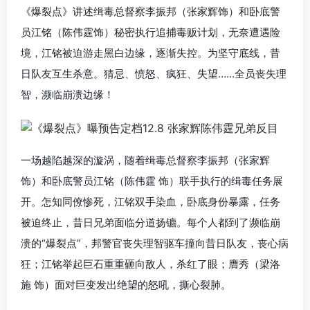
《爆裂点》讲述缉毒总督察李振邦（张家辉饰）和卧底警
员江铭（陈伟霆饰）秘密执行追捕毒贩计划，无奈遭遇险
境，江铭被迫游走黑白边缘，逐渐失控。为坚守底线，昔
日队友互生杀意。猜忌、愤怒、疯狂、失望……全员丧失理
智，濒临崩溃边缘！
一场越陷越深的漩涡，随着缉毒总督察李振邦（张家辉
饰）和卧底警员江铭（陈伟霆 饰）联手执行的缉毒任务展
开。怎知同僚惨死，江铭双手染血，卧底身份暴露，任务
被迫终止，昔日兄弟面临分道扬镳。每个人都到了濒临崩
溃的“爆裂点”，邦警官丧失理智驱车撞向昔日队友，丧心病
狂；江铭举起巨石重重砸向敌人，杀红了眼；膺秀（梁洛
施 饰）面对巨变发出绝望的怒吼，撕心裂肺。