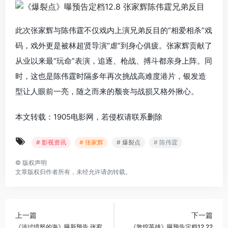
此次张家辉与陈伟霆不仅戏内上演兄弟反目的“相爱相杀”戏
码，戏外更是被林超贤导演“虐”到身心俱疲。张家辉贡献了
从业以来最“玩命”表演，追逐、枪战、搏斗都亲身上阵。同
时，这也是陈伟霆时隔多年再次挑战高难度港片，银发造
型让人眼前一亮，随之而来的颓丧与战损又格外揪心。
本文转载：1905电影网，若侵权请联系删除
# 影视资讯
# 张家辉
# 爆裂点
# 陈伟霆
©
版权声明
文章版权归作者所有，未经允许请勿转载。
上一篇
下一篇
《涉过愤怒的海》曝新预告 张宥
《敦煌英雄》曝预告定档12.22