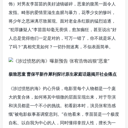
饰）对男友李苗苗的美好滤镜破碎，恶童的腹黑一面令人
发指。畸形的爱情里滋生血腥与暴力，花季少女的惨叫，
将少年之恶淋漓尽致展现。面对老金杀红眼的猛烈追逐，
“犯罪嫌疑人”李苗苗却毫无畏惧，愈加癫狂，甚至说出“好
人总是觉得他们一定是对的，可万一错了，你不就是坏人
了吗？”真相究竟如何？一切扑朔迷离，不似表面简单。
极致恶童 曹保平新作犀利探讨原生家庭话题揭开社会痛点
《涉过愤怒的海》灼心升级，电影里每个人物都是一个庞
大的复合体，如何将其中细微的层面呈现出来，对于导演
和演员都是一个不小的挑战。初看剧本时，演员张宥浩感
慨“被电影叙事基调窒息到。”在他看来，李苗苗是一个极度
自私、以自我为中心的人，同时懂得拿捏人性，擅长为一