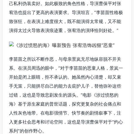
己私利伪装卖好。如此极致的角色性格，导演曹保平对张
宥浩也提出了更高的表演要求。导演坦言，“李苗苗性格极
致张狂，在表演上难度很大，既不能演得太常规，又不能
演得太过火导致表演痕迹重，张宥浩的演绎恰到好处。”
李苗苗之所以不断作恶，与母亲景岚无尽地纵容脱不开关
系。在演员周迅的眼中，“对于李苗苗的恶童人格，景岚一
开始是闭上眼睛，拒不承认的。她虽然内心清楚，却又束
手无策，只能拼尽自己的能力去庇护儿子，替他弥补这些
过错，这也是导致悲剧发生的源头。”电影《涉过愤怒的
海》基于原生家庭的普世话题，探究更复杂的社会痛点和
人性灰色地带。在电影强情节、快节奏的剧情叙事下，注
入更多社会思考和讨论空间，这也是导演曹保平对于“灼心
系列”的创作野心。