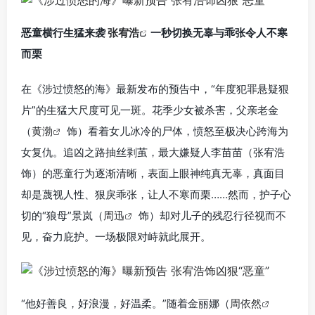
恶童横行生猛来袭
张宥浩
一秒切换无辜与乖张令人不寒
而栗
在《涉过愤怒的海》最新发布的预告中，“年度犯罪悬疑狠
片”的生猛大尺度可见一斑。花季少女被杀害，父亲老金
（
黄渤
饰）看着女儿冰冷的尸体，愤怒至极决心跨海为
女复仇。追凶之路抽丝剥茧，最大嫌疑人李苗苗（张宥浩
饰）的恶童行为逐渐清晰，表面上眼神纯真无辜，真面目
却是蔑视人性、狠戾乖张，让人不寒而栗……然而，护子心
切的“狼母”景岚（
周迅
饰）却对儿子的残忍行径视而不
见，奋力庇护。一场极限对峙就此展开。
“他好善良，好浪漫，好温柔。”随着金丽娜（
周依然