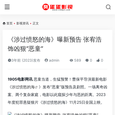
首页
•
影视资讯
•
正文
《涉过愤怒的海》曝新预告 张宥浩
饰凶狠“恶童”
3年前 (2023)发布
admin
589
0
0
1905电影网讯
恶童当道，生猛预警！曹保平导演最新电影
《
涉过愤怒的海
》发布“恶童”版预告及剧照。一场离奇凶
案、两个复杂家庭，电影以此窥探少年与恶的距离。2023
年度犯罪悬疑狠片《涉过愤怒的海》11月25日全国上映。