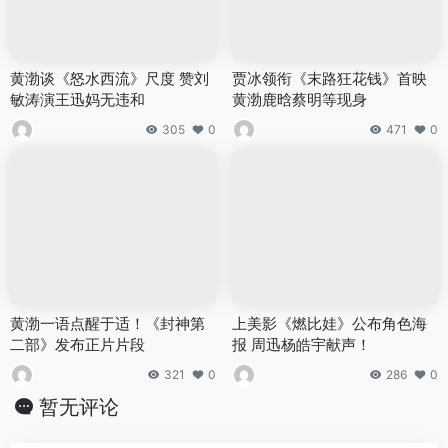
黄渤谈《怒水西流》尺度 赞刘
贾冰领衔《末路狂花钱》首映
敏涛演王迅妈无违和
黄渤鹿晗蔡明等现身
305
0
471
0
黄渤一语点醒于适！《封神第
上美影《燃比娃》公布角色海
二部》发布正片片段
报 周迅杨皓宇献声！
321
0
286
0
暂无评论