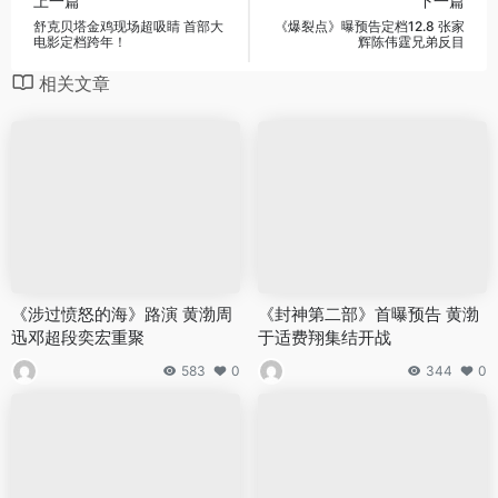
上一篇
下一篇
舒克贝塔金鸡现场超吸睛 首部大
《爆裂点》曝预告定档12.8 张家
电影定档跨年！
辉陈伟霆兄弟反目
相关文章
《涉过愤怒的海》路演 黄渤周
《封神第二部》首曝预告 黄渤
迅邓超段奕宏重聚
于适费翔集结开战
583
0
344
0