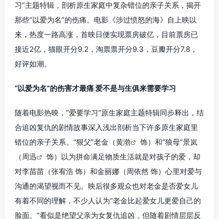
习”主题特辑，剖析原生家庭中复杂错位的亲子关系，揭开
那些“以爱为名”的伤痛。电影《涉过愤怒的海》自上映以
来，热度一路高涨，首映日便实现票房破亿，目前票房已
接近2亿，猫眼开分9.2，淘票票开分9.3，豆瓣开分7.8，
好评如潮。
“以爱为名”的伤害才最痛 爱不是与生俱来需要学习
随着电影热映，“爱要学习”原生家庭主题特辑同步释出，结
合追凶复仇的剧情故事深入浅出剖析当下许多原生家庭里
错位的亲子关系。“狠父”老金（
黄渤
饰）和“狼母”景岚
（
周迅
饰）以为拼命满足物质生活就是对孩子的爱，却
对李苗苗（张宥浩 饰）和金丽娜（周依然 饰）心里对爱与
沟通的渴望视而不见。映后很多观众也对老金是否爱女儿
有着不同的理解，不少人认为“老金比起爱女儿更爱自己的
脸面。”看似是绝望父亲为女复仇追凶，但随着剧情层层反