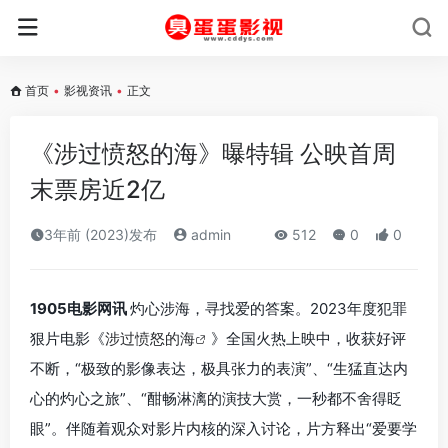
首页
•
影视资讯
•
正文
《涉过愤怒的海》曝特辑 公映首周
末票房近2亿
3年前 (2023)发布
admin
512
0
0
1905电影网讯
灼心涉海，寻找爱的答案。2023年度犯罪
狠片电影《
涉过愤怒的海
》全国火热上映中，收获好评
不断，“极致的影像表达，极具张力的表演”、“生猛直达内
心的灼心之旅”、“酣畅淋漓的演技大赏，一秒都不舍得眨
眼”。伴随着观众对影片内核的深入讨论，片方释出“爱要学