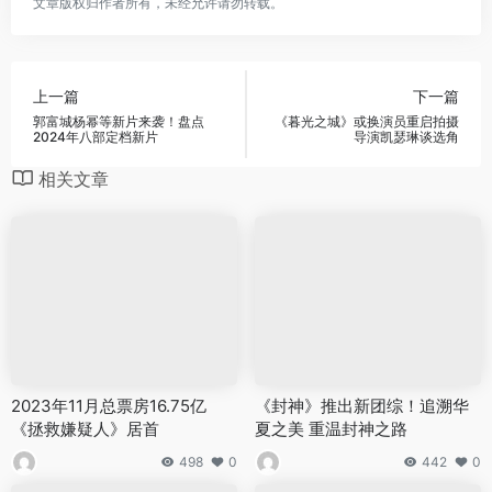
文章版权归作者所有，未经允许请勿转载。
上一篇
下一篇
郭富城杨幂等新片来袭！盘点
《暮光之城》或换演员重启拍摄
2024年八部定档新片
导演凯瑟琳谈选角
相关文章
2023年11月总票房16.75亿
《封神》推出新团综！追溯华
《拯救嫌疑人》居首
夏之美 重温封神之路
498
0
442
0