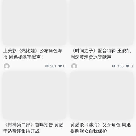
上美影《燃比娃》公布角色海
《时间之子》配音特辑 王俊凯
报 周迅杨皓宇献声！
周深黄渤贾冰等献声
281
0
358
0
《封神第二部》首曝预告 黄渤
黄渤谈《涉海》父亲角色 周迅
于适费翔集结开战
提醒观众自我保护