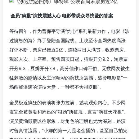
全员“疯批”演技震撼人心 电影带观众寻找爱的答案
等待四年，作为曹保平导演“灼心”系列最新力作，电影《涉
过愤怒的海》终于登陆全国院线。上映至今全网热度高涨
好评不断，票房已接近2亿，连续两日大满贯，收割票房、
观影人次、上座率、预售四项日冠，猫眼开分9.2，淘票票
开分9.3，豆瓣开分7.8，高分佳作口碑不俗。无数网友被生
猛刺激的剧情以及主演精彩的演技所震撼，盛赞电影是“一
场酣畅淋漓的演技大赏，一秒都不舍得眨眼”。
全员极近疯狂的表演将张力拉满，撼动观众内心。不少网
友完全被黄渤和周迅的“狠劲”所征服，直言“演技天花板”。
演员黄渤颠覆以往形象，对角色的理解也尤为深刻，路演
时曾真情流露，“小娜的第一刀是老金捅的，甚至自己拍完