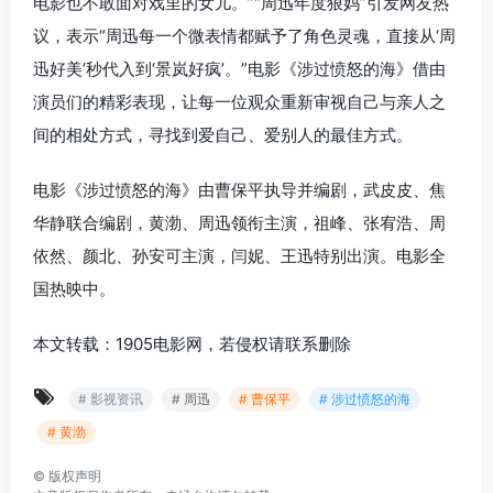
电影也不敢面对戏里的女儿。”“周迅年度狠妈”引发网友热
议，表示“周迅每一个微表情都赋予了角色灵魂，直接从‘周
迅好美’秒代入到‘景岚好疯’。”电影《涉过愤怒的海》借由
演员们的精彩表现，让每一位观众重新审视自己与亲人之
间的相处方式，寻找到爱自己、爱别人的最佳方式。
电影《涉过愤怒的海》由曹保平执导并编剧，武皮皮、焦
华静联合编剧，黄渤、周迅领衔主演，祖峰、张宥浩、周
依然、颜北、孙安可主演，闫妮、王迅特别出演。电影全
国热映中。
本文转载：1905电影网，若侵权请联系删除
# 影视资讯
# 周迅
# 曹保平
# 涉过愤怒的海
# 黄渤
©
版权声明